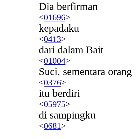
Dia berfirman
<
01696
>
kepadaku
<
0413
>
dari dalam Bait
<
01004
>
Suci, sementara orang
<
0376
>
itu berdiri
<
05975
>
di sampingku
<
0681
>
.