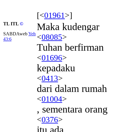
[<
01961
>]
TL ITL
©
Maka kudengar
SABDAweb
Yeh
<
08085
>
43:6
Tuhan berfirman
<
01696
>
kepadaku
<
0413
>
dari dalam rumah
<
01004
>
, sementara orang
<
0376
>
itu ada