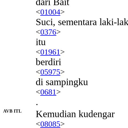
dari Bait
<
01004
>
Suci, sementara laki-lak
<
0376
>
itu
<
01961
>
berdiri
<
05975
>
di sampingku
<
0681
>
.
AVB ITL
Kemudian kudengar
<
08085
>