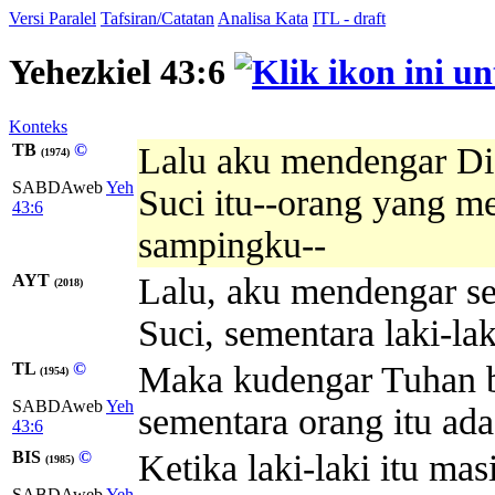
Versi Paralel
Tafsiran/Catatan
Analisa Kata
ITL - draft
Yehezkiel 43:6
Konteks
TB
©
Lalu aku mendengar Dia
(1974)
SABDAweb
Yeh
Suci itu--orang yang me
43:6
sampingku--
AYT
Lalu, aku mendengar se
(2018)
Suci, sementara laki-lak
TL
©
Maka kudengar Tuhan b
(1954)
SABDAweb
Yeh
sementara orang itu ada 
43:6
BIS
©
Ketika laki-laki itu ma
(1985)
SABDAweb
Yeh