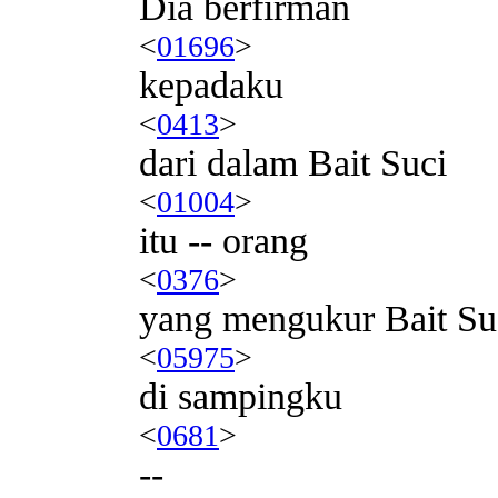
Dia berfirman
<
01696
>
kepadaku
<
0413
>
dari dalam Bait Suci
<
01004
>
itu -- orang
<
0376
>
yang mengukur Bait Suci
<
05975
>
di sampingku
<
0681
>
--