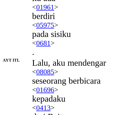
<
01961
>
berdiri
<
05975
>
pada sisiku
<
0681
>
.
AYT ITL
Lalu, aku mendengar
<
08085
>
seseorang berbicara
<
01696
>
kepadaku
<
0413
>