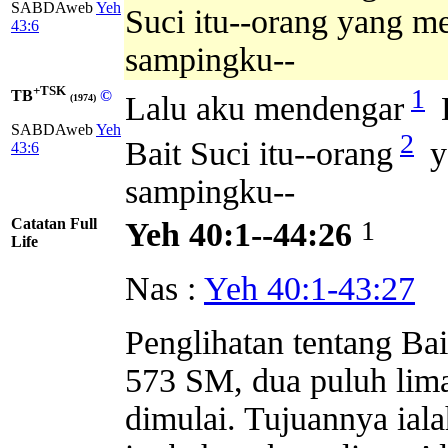
SABDAweb
Yeh
Suci itu--orang yang me
43:6
sampingku--
+TSK
1
TB
©
Lalu aku mendengar
D
(1974)
SABDAweb
Yeh
2
Bait Suci itu--orang
y
43:6
sampingku--
Catatan Full
1
Yeh 40:1--44:26
Life
Nas :
Yeh 40:1-43:27
Penglihatan tentang Bai
573 SM, dua puluh lima
dimulai. Tujuannya ia