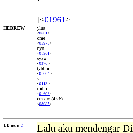
[<
01961
>]
HEBREW
ylua
<
0681
>
dme
<
05975
>
hyh
<
01961
>
syaw
<
0376
>
tybhm
<
01004
>
yla
<
0413
>
rbdm
<
01696
>
emsaw
(43:6)
<
08085
>
TB
©
Lalu aku mendengar Dia
(1974)