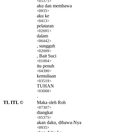
<05375>
aku dan membawa
<0935>
aku ke
<0413>
pelataran
<02691>
dalam
<06442>
, sungguh
<02009>
, Bait Suci
<01004>
itu penuh
<04390>
kemuliaan
<03519>
TUHAN
<03068>
.
TL ITL ©
Maka oleh Roh
<07307>
diangkat
<05375>
akan daku, dibawa-Nya
<0935>