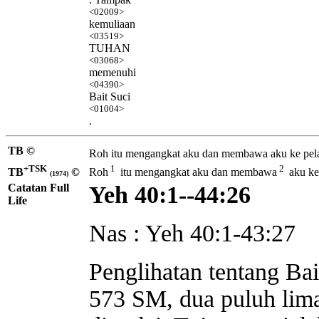
<02009>
kemuliaan
<03519>
TUHAN
<03068>
memenuhi
<04390>
Bait Suci
<01004>
.
TB ©
Roh
itu mengangkat
aku dan membawa aku ke pelat
+TSK
1
2
TB
©
Roh
itu mengangkat aku dan membawa
aku ke
(1974)
Catatan Full
Yeh 40:1--44:26
Life
Nas : Yeh 40:1-43:27
Penglihatan tentang Bai
573 SM, dua puluh lima