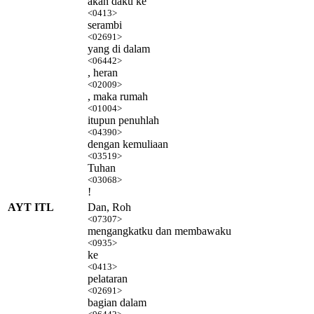
akan daku ke
<0413>
serambi
<02691>
yang di dalam
<06442>
, heran
<02009>
, maka rumah
<01004>
itupun penuhlah
<04390>
dengan kemuliaan
<03519>
Tuhan
<03068>
!
AYT ITL
Dan, Roh
<07307>
mengangkatku dan membawaku
<0935>
ke
<0413>
pelataran
<02691>
bagian dalam