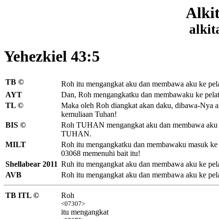
Alki
alkit
Yehezkiel 43:5
TB ©
Roh
itu mengangkat
aku dan membawa aku ke pelat
AYT
Dan, Roh mengangkatku dan membawaku ke pelata
TL ©
Maka oleh Roh diangkat akan daku, dibawa-Nya ak
kemuliaan Tuhan!
BIS ©
Roh TUHAN mengangkat aku dan membawa aku ke p
TUHAN.
MILT
Roh itu mengangkatku dan membawaku masuk ke 
03068 memenuhi bait itu!
Shellabear 2011
Ruh itu mengangkat aku dan membawa aku ke pel
AVB
Roh itu mengangkat aku dan membawa aku ke pe
TB ITL ©
Roh
<07307>
itu mengangkat