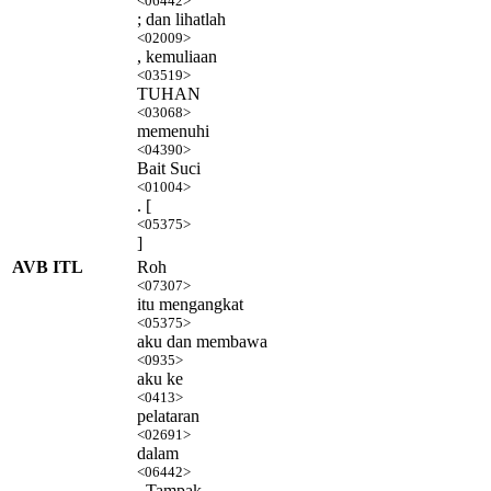
<06442>
; dan lihatlah
<02009>
, kemuliaan
<03519>
TUHAN
<03068>
memenuhi
<04390>
Bait Suci
<01004>
. [
<05375>
]
AVB ITL
Roh
<07307>
itu mengangkat
<05375>
aku dan membawa
<0935>
aku ke
<0413>
pelataran
<02691>
dalam
<06442>
. Tampak