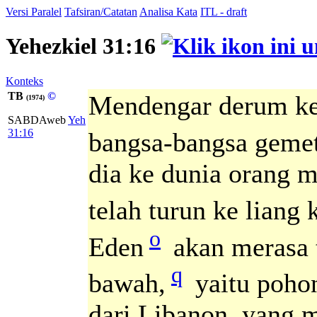
Versi Paralel
Tafsiran/Catatan
Analisa Kata
ITL - draft
Yehezkiel 31:16
Konteks
TB
©
Mendengar derum k
(1974)
SABDAweb
Yeh
31:16
bangsa-bangsa gemet
dia ke dunia orang 
telah turun ke liang
o
Eden
akan merasa 
q
bawah,
yaitu pohon
dari Libanon, yang m