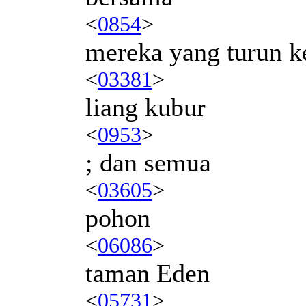
<
0854
>
mereka yang turun k
<
03381
>
liang kubur
<
0953
>
; dan semua
<
03605
>
pohon
<
06086
>
taman Eden
<
05731
>