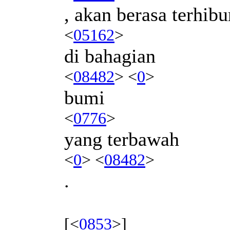
, akan berasa terhibu
<
05162
>
di bahagian
<
08482
> <
0
>
bumi
<
0776
>
yang terbawah
<
0
> <
08482
>
.
[<
0853
>]