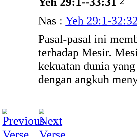
2
Yeh 29:1--33:31
Nas :
Yeh 29:1-32:3
Pasal-pasal ini mem
terhadap Mesir. Mes
kekuatan dunia yan
dengan angkuh men