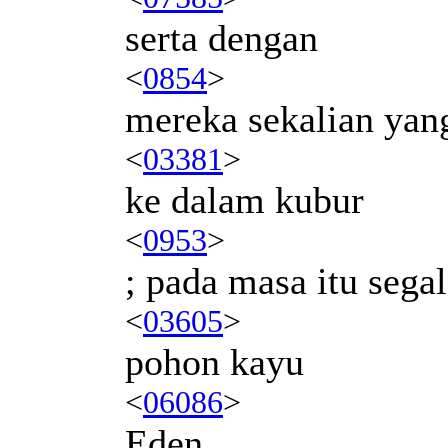
serta dengan
<
0854
>
mereka sekalian yan
<
03381
>
ke dalam kubur
<
0953
>
; pada masa itu sega
<
03605
>
pohon kayu
<
06086
>
Eden