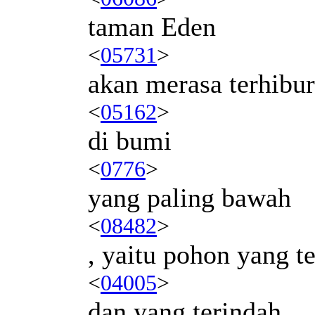
taman Eden
<
05731
>
akan merasa terhibur
<
05162
>
di bumi
<
0776
>
yang paling bawah
<
08482
>
, yaitu pohon yang te
<
04005
>
dan yang terindah