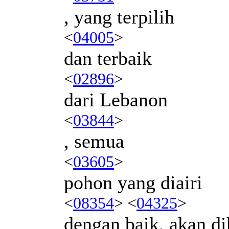
, yang terpilih
<
04005
>
dan terbaik
<
02896
>
dari Lebanon
<
03844
>
, semua
<
03605
>
pohon yang diairi
<
08354
> <
04325
>
dengan baik, akan di