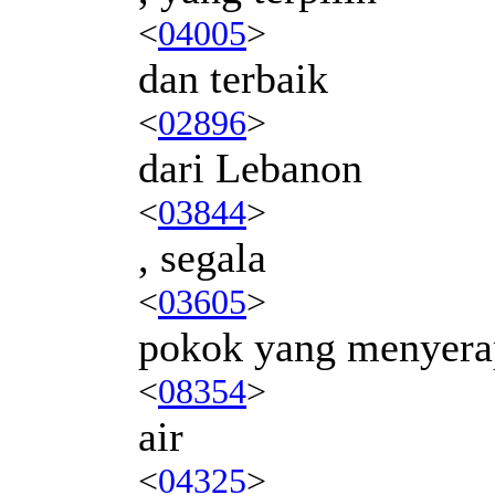
<
04005
>
dan terbaik
<
02896
>
dari Lebanon
<
03844
>
, segala
<
03605
>
pokok yang menyera
<
08354
>
air
<
04325
>