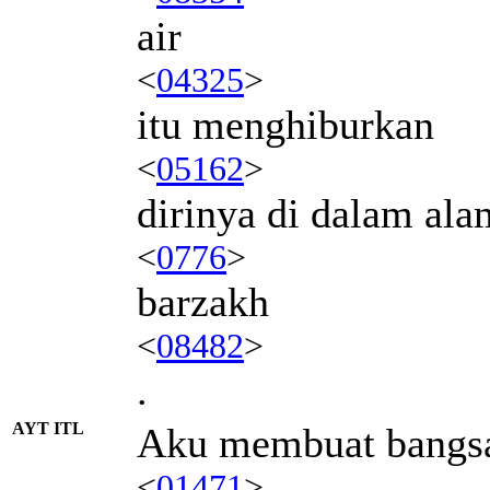
air
<
04325
>
itu menghiburkan
<
05162
>
dirinya di dalam ala
<
0776
>
barzakh
<
08482
>
.
AYT ITL
Aku membuat bangs
<
01471
>