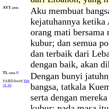
AYT
Aku membuat bangsa
(2018)
kejatuhannya ketika
orang mati bersama 
kubur; dan semua po
dan terbaik dari Leb
dengan baik, akan di
TL
©
Dengan bunyi jatuhn
(1954)
SABDAweb
Yeh
bangsa, tatkala Kue
31:16
serta dengan mereka
kubur; pada masa itu