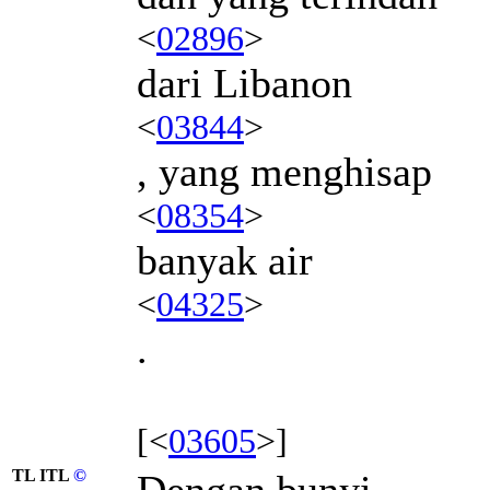
<
02896
>
dari Libanon
<
03844
>
, yang menghisap
<
08354
>
banyak air
<
04325
>
.
[<
03605
>]
TL ITL
©
Dengan bunyi