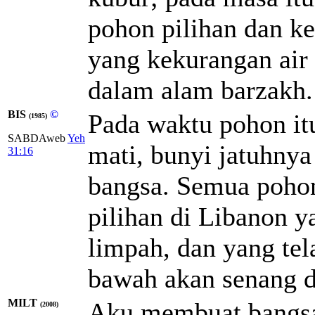
pohon pilihan dan k
yang kekurangan air 
dalam alam barzakh.
BIS
©
Pada waktu pohon it
(1985)
SABDAweb
Yeh
mati, bunyi jatuhny
31:16
bangsa. Semua poho
pilihan di Libanon y
limpah, dan yang tel
bawah akan senang d
MILT
Aku membuat bangsa
(2008)