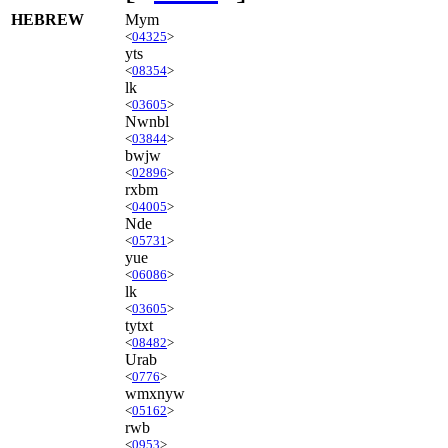
HEBREW
Mym
<
04325
>
yts
<
08354
>
lk
<
03605
>
Nwnbl
<
03844
>
bwjw
<
02896
>
rxbm
<
04005
>
Nde
<
05731
>
yue
<
06086
>
lk
<
03605
>
tytxt
<
08482
>
Urab
<
0776
>
wmxnyw
<
05162
>
rwb
<
0953
>