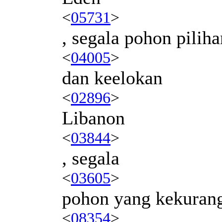
<
05731
>
, segala pohon piliha
<
04005
>
dan keelokan
<
02896
>
Libanon
<
03844
>
, segala
<
03605
>
pohon yang kekuran
<
08354
>