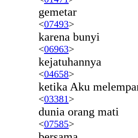
gemetar
<
07493
>
karena bunyi
<
06963
>
kejatuhannya
<
04658
>
ketika Aku melempa
<
03381
>
dunia orang mati
<
07585
>
bersama