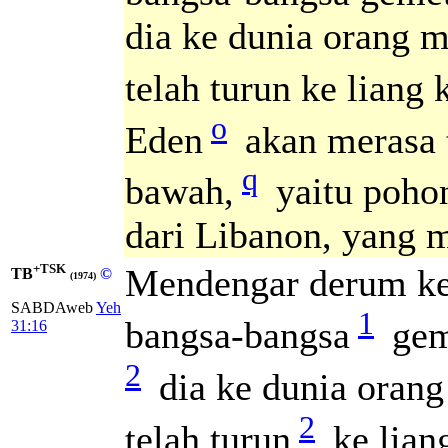
dia ke dunia orang 
telah turun ke liang
o
Eden
akan merasa 
q
bawah,
yaitu pohon
dari Libanon, yang m
+TSK
Mendengar derum k
TB
©
(1974)
SABDAweb
Yeh
1
bangsa-bangsa
gem
31:16
2
dia ke dunia oran
2
telah turun
ke lian