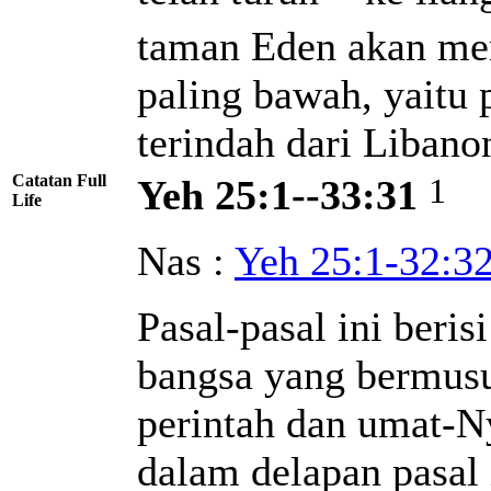
taman Eden akan mer
paling bawah, yaitu 
terindah dari Libano
Catatan Full
1
Yeh 25:1--33:31
Life
Nas :
Yeh 25:1-32:3
Pasal-pasal ini beris
bangsa yang bermusu
perintah dan umat-N
dalam delapan pasal