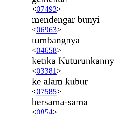
<
07493
>
mendengar bunyi
<
06963
>
tumbangnya
<
04658
>
ketika Kuturunkann
<
03381
>
ke alam kubur
<
07585
>
bersama-sama
<
0854
>