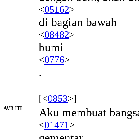
<
05162
>
di bagian bawah
<
08482
>
bumi
<
0776
>
.
[<
0853
>]
AVB ITL
Aku membuat bangs
<
01471
>
gementar