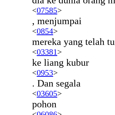
<
07585
>
, menjumpai
<
0854
>
mereka yang telah t
<
03381
>
ke liang kubur
<
0953
>
. Dan segala
<
03605
>
pohon
<
06086
>