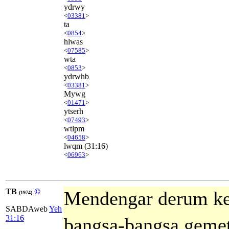
ydrwy
<
03381
>
ta
<
0854
>
hlwas
<
07585
>
wta
<
0853
>
ydrwhb
<
03381
>
Mywg
<
01471
>
ytserh
<
07493
>
wtlpm
<
04658
>
lwqm
(31:16)
<
06963
>
TB
©
Mendengar derum k
(1974)
SABDAweb
Yeh
31:16
bangsa-bangsa gemet