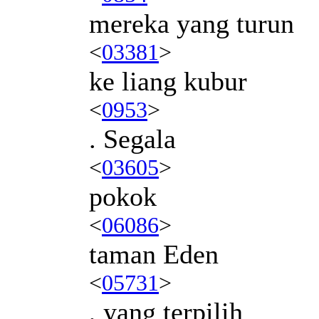
mereka yang turun
<
03381
>
ke liang kubur
<
0953
>
. Segala
<
03605
>
pokok
<
06086
>
taman Eden
<
05731
>
, yang terpilih