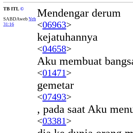
TB ITL
©
Mendengar derum
SABDAweb
Yeh
<
06963
>
31:16
kejatuhannya
<
04658
>
Aku membuat bangs
<
01471
>
gemetar
<
07493
>
, pada saat Aku men
<
03381
>
dia ke dunia orang m