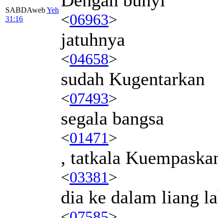
SABDAweb
Yeh
<
06963
>
31:16
jatuhnya
<
04658
>
sudah Kugentarkan
<
07493
>
segala bangsa
<
01471
>
, tatkala Kuempaska
<
03381
>
dia ke dalam liang l
<
07585
>