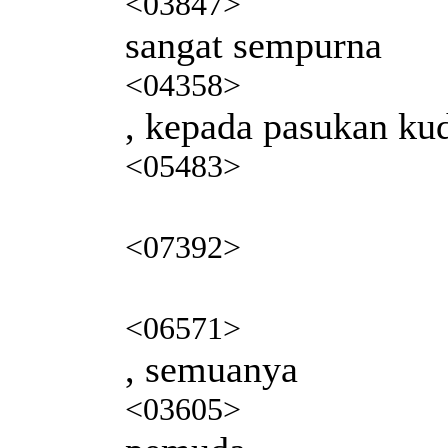
<03847>
sangat sempurna
<04358>
, kepada pasukan ku
<05483>
<07392>
<06571>
, semuanya
<03605>