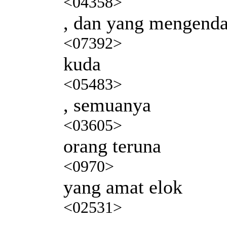
<04358>
, dan yang mengenda
<07392>
kuda
<05483>
, semuanya
<03605>
orang teruna
<0970>
yang amat elok
<02531>