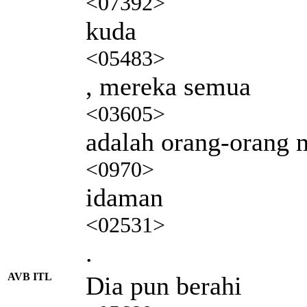
<07392>
kuda
<05483>
, mereka semua
<03605>
adalah orang-orang
<0970>
idaman
<02531>
.
AVB ITL
Dia pun berahi