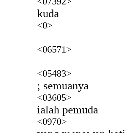
<07392>
kuda
<0>
<06571>
<05483>
; semuanya
<03605>
ialah pemuda
<0970>