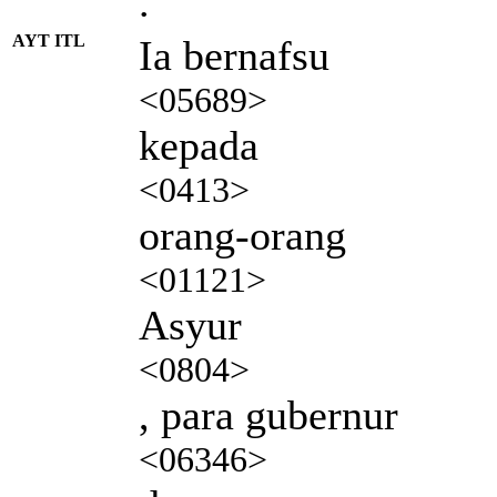
.
AYT ITL
Ia bernafsu
<05689>
kepada
<0413>
orang-orang
<01121>
Asyur
<0804>
, para gubernur
<06346>