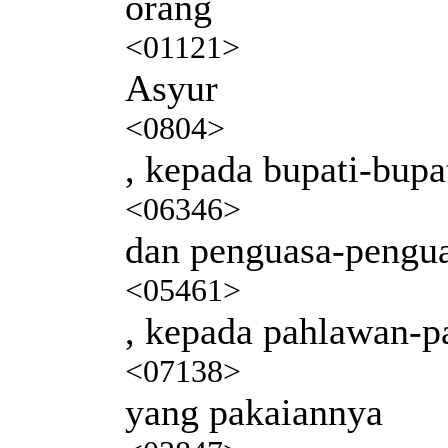
orang
<01121>
Asyur
<0804>
, kepada bupati-bupa
<06346>
dan penguasa-pengu
<05461>
, kepada pahlawan-p
<07138>
yang pakaiannya