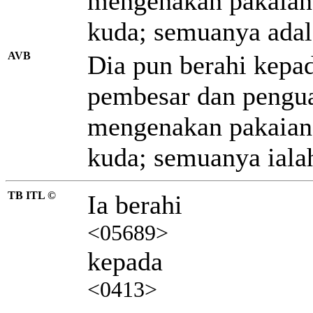
mengenakan pakaian
kuda; semuanya ada
AVB
Dia pun berahi kepad
pembesar dan pengua
mengenakan pakaian
kuda; semuanya iala
TB ITL ©
Ia berahi
<05689>
kepada
<0413>