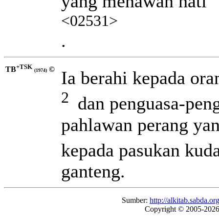
yang menawan hati
<02531>
.
+TSK
TB
©
Ia berahi kepada ora
(1974)
2
dan penguasa-peng
pahlawan perang yan
kepada pasukan kud
ganteng.
Sumber:
http://alkitab.sabda
Copyright © 2005-202