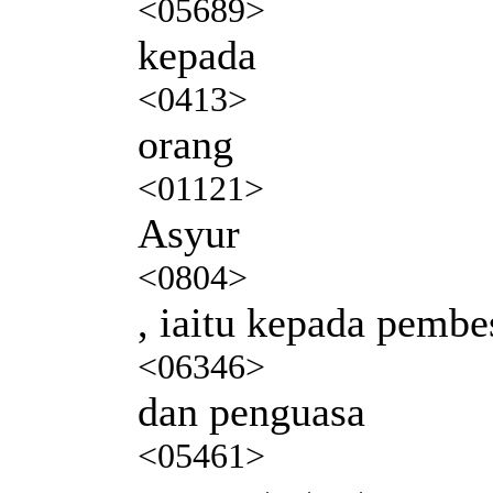
<05689>
kepada
<0413>
orang
<01121>
Asyur
<0804>
, iaitu kepada pembe
<06346>
dan penguasa
<05461>