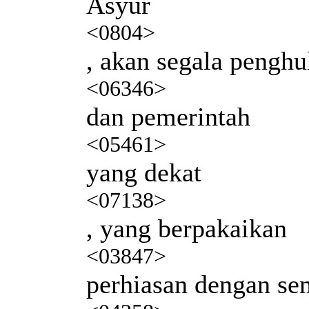
Asyur
<0804>
, akan segala penghu
<06346>
dan pemerintah
<05461>
yang dekat
<07138>
, yang berpakaikan
<03847>
perhiasan dengan s