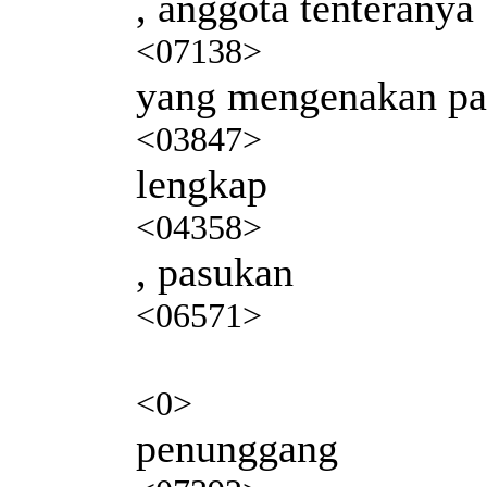
, anggota tenteranya
<07138>
yang mengenakan pa
<03847>
lengkap
<04358>
, pasukan
<06571>
<0>
penunggang