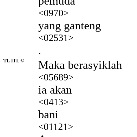
pemuda
<0970>
yang ganteng
<02531>
.
TL ITL ©
Maka berasyiklah
<05689>
ia akan
<0413>
bani
<01121>