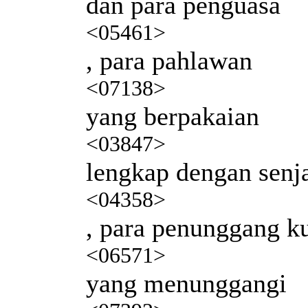
dan para penguasa
<05461>
, para pahlawan
<07138>
yang berpakaian
<03847>
lengkap dengan senj
<04358>
, para penunggang k
<06571>
yang menunggangi