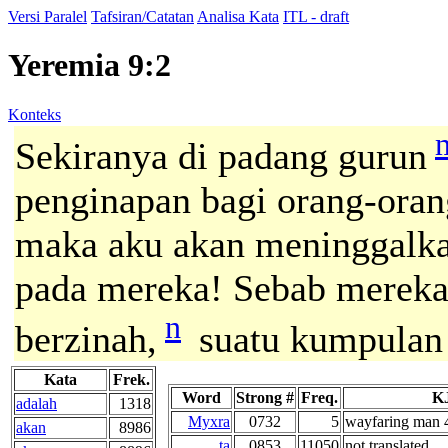
Versi Paralel
Tafsiran/Catatan
Analisa Kata
ITL - draft
Yeremia 9:2
Konteks
Sekiranya di padang gurun
penginapan bagi orang-oran
maka aku akan meninggalka
pada mereka! Sebab mereka 
n
berzinah,
suatu kumpulan 
Kata
Frek.
Word
Strong #
Freq.
KJ
adalah
1318
Myxra
0732
5
wayfaring man 4
akan
8986
ta
0853
11050
not translated