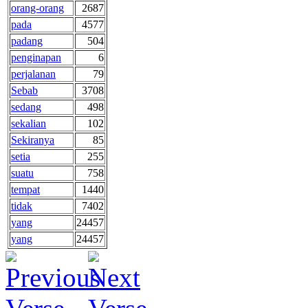
orang-orang
2687
pada
4577
padang
504
penginapan
6
perjalanan
79
Sebab
3708
sedang
498
sekalian
102
Sekiranya
85
setia
255
suatu
758
tempat
1440
tidak
7402
yang
24457
yang
24457