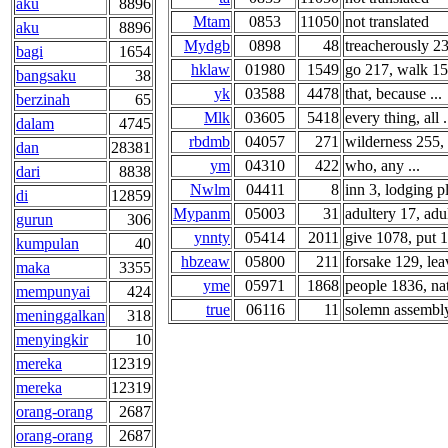
aku
8896
Mtam
0853
11050
not translated
aku
8896
Mydgb
0898
48
treacherously 23,
bagi
1654
hklaw
01980
1549
go 217, walk 156
bangsaku
38
yk
03588
4478
that, because ...
berzinah
65
Mlk
03605
5418
every thing, all .
dalam
4745
rbdmb
04057
271
wilderness 255, 
dan
28381
ym
04310
422
who, any ...
dari
8838
Nwlm
04411
8
inn 3, lodging pl
di
12859
Mypanm
05003
31
adultery 17, adul
gurun
306
ynnty
05414
2011
give 1078, put 1
kumpulan
40
hbzeaw
05800
211
forsake 129, leav
maka
3355
yme
05971
1868
people 1836, nat
mempunyai
424
true
06116
11
solemn assembly
meninggalkan
318
menyingkir
10
mereka
12319
mereka
12319
orang-orang
2687
orang-orang
2687