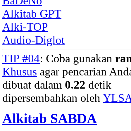
BaDeNo
Alkitab GPT
Alki-TOP
Audio-Diglot
TIP #04
: Coba gunakan
ra
Khusus
agar pencarian Anda 
dibuat dalam
0.22
detik
dipersembahkan oleh
YLS
Alkitab SABDA