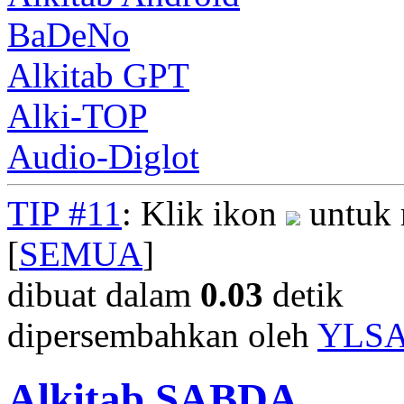
BaDeNo
Alkitab GPT
Alki-TOP
Audio-Diglot
TIP #11
: Klik ikon
untuk 
[
SEMUA
]
dibuat dalam
0.03
detik
dipersembahkan oleh
YLS
Alkitab SABDA