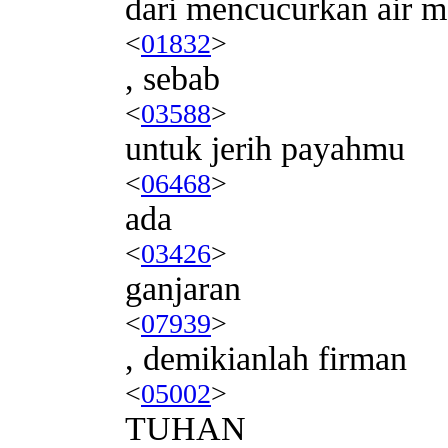
dari mencucurkan air m
<
01832
>
, sebab
<
03588
>
untuk jerih payahmu
<
06468
>
ada
<
03426
>
ganjaran
<
07939
>
, demikianlah firman
<
05002
>
TUHAN