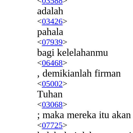
<
03588
>
adalah
<
03426
>
pahala
<
07939
>
bagi kelelahanmu
<
06468
>
, demikianlah firman
<
05002
>
Tuhan
<
03068
>
; maka mereka itu akan 
<
07725
>