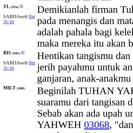
TL
©
Demikianlah firman Tuh
(1954)
SABDAweb
Yer
pada menangis dan mata
31:16
adalah pahala bagi kel
maka mereka itu akan b
BIS
©
Hentikan tangismu dan 
(1985)
SABDAweb
Yer
jerih payahmu untuk a
31:16
ganjaran, anak-anakmu 
MILT
Beginilah
TUHAN
YA
(2008)
suaramu dari tangisan 
Sebab akan ada upah u
YAHWEH
03068
, "da