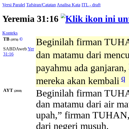
Versi Paralel
Tafsiran/Catatan
Analisa Kata
ITL - draft
Yeremia 31:16
Konteks
TB
©
Beginilah firman TUHA
(1974)
SABDAweb
Yer
dan matamu dari mencu
31:16
payahmu ada ganjaran,
q
mereka akan kembali
AYT
Beginilah firman TUHA
(2018)
dan matamu dari air ma
upah,” firman TUHAN, 
dari negeri musuh.