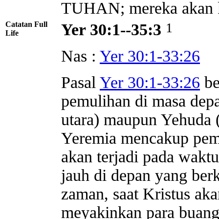
TUHAN; mereka akan 
Catatan Full
1
Yer 30:1--35:3
Life
Nas :
Yer 30:1-33:26
Pasal
Yer 30:1-33:26
be
pemulihan di masa depa
utara) maupun Yehuda (
Yeremia mencakup pemu
akan terjadi pada waktu
jauh di depan yang ber
zaman, saat Kristus ak
meyakinkan para buan