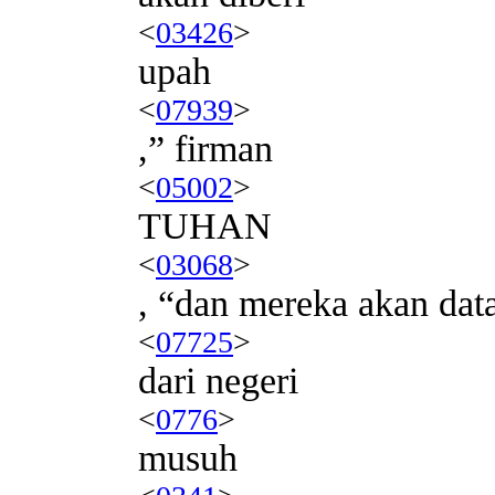
<
03426
>
upah
<
07939
>
,” firman
<
05002
>
TUHAN
<
03068
>
, “dan mereka akan dat
<
07725
>
dari negeri
<
0776
>
musuh