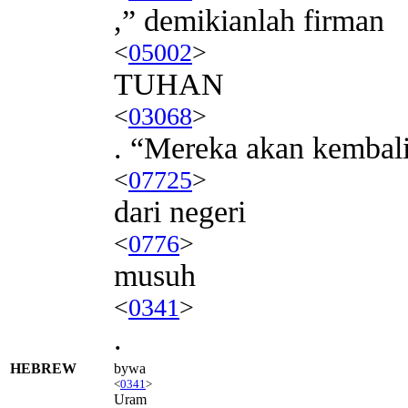
,” demikianlah firman
<
05002
>
TUHAN
<
03068
>
. “Mereka akan kembal
<
07725
>
dari negeri
<
0776
>
musuh
<
0341
>
.
HEBREW
bywa
<
0341
>
Uram