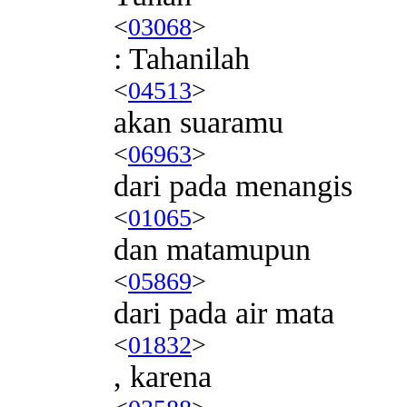
<
03068
>
: Tahanilah
<
04513
>
akan suaramu
<
06963
>
dari pada menangis
<
01065
>
dan matamupun
<
05869
>
dari pada air mata
<
01832
>
, karena