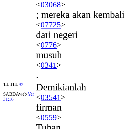
<
03068
>
; mereka akan kembali
<
07725
>
dari negeri
<
0776
>
musuh
<
0341
>
.
TL ITL
©
Demikianlah
SABDAweb
Yer
<
03541
>
31:16
firman
<
0559
>
Tuhan