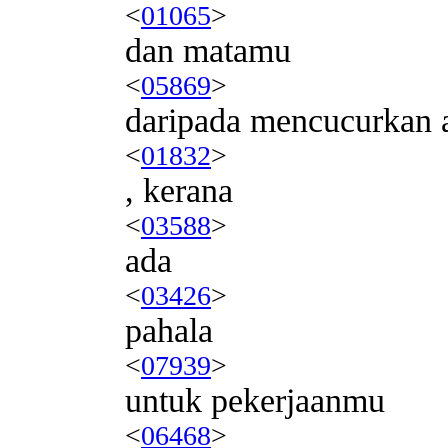
<
01065
>
dan matamu
<
05869
>
daripada mencucurkan a
<
01832
>
, kerana
<
03588
>
ada
<
03426
>
pahala
<
07939
>
untuk pekerjaanmu
<
06468
>