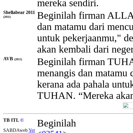
mereka sendiri.
Shellabear 2011
Beginilah firman ALLA
(2011)
dan matamu dari mencuc
untuk pekerjaanmu," d
akan kembali dari nege
AVB
Beginilah firman TUHA
(2015)
menangis dan matamu d
kerana ada pahala untu
TUHAN. “Mereka akan 
TB ITL
©
Beginilah
SABDAweb
Yer