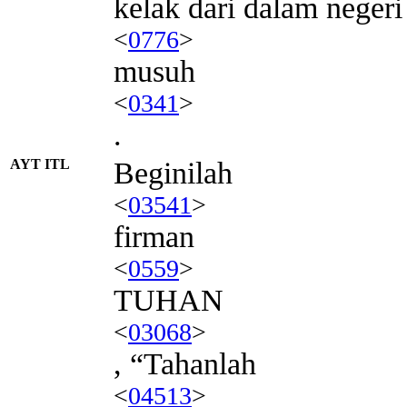
kelak dari dalam negeri
<
0776
>
musuh
<
0341
>
.
AYT ITL
Beginilah
<
03541
>
firman
<
0559
>
TUHAN
<
03068
>
, “Tahanlah
<
04513
>