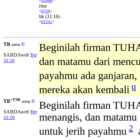
<
03068
>
rma
<
0559
>
hk
(31:16)
<
03541
>
TB
©
Beginilah firman TUHA
(1974)
SABDAweb
Yer
dan matamu dari mencu
31:16
payahmu ada ganjaran,
q
mereka akan kembali
+TSK
TB
©
Beginilah firman TUH
(1974)
SABDAweb
Yer
menangis, dan matamu d
31:16
2
untuk jerih payahmu
a