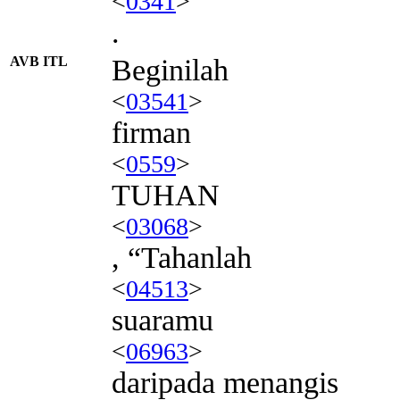
<
0341
>
.
AVB ITL
Beginilah
<
03541
>
firman
<
0559
>
TUHAN
<
03068
>
, “Tahanlah
<
04513
>
suaramu
<
06963
>
daripada menangis