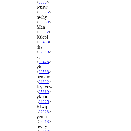
<
0776
>
wbsw
<
07725
>
hwhy
<
03068
>
Man
<
05002
>
Ktlepl
<
06468
>
rkv
<
07939
>
sy
<
03426
>
yk
<
03588
>
hemdm
<
01832
>
Kynyew
<
05869
>
ykbm
<
01065
>
Klwq
<
06963
>
yenm
<
04513
>
hwhy