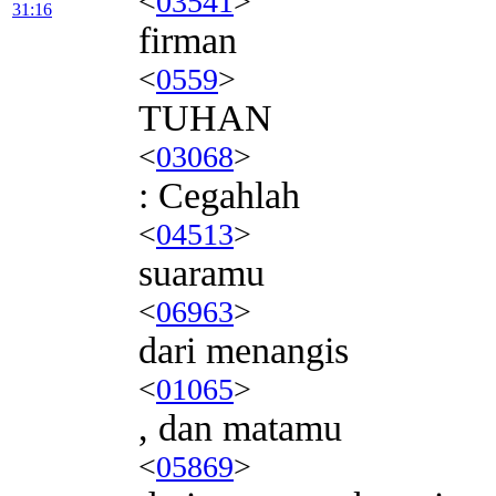
<
03541
>
31:16
firman
<
0559
>
TUHAN
<
03068
>
: Cegahlah
<
04513
>
suaramu
<
06963
>
dari menangis
<
01065
>
, dan matamu
<
05869
>