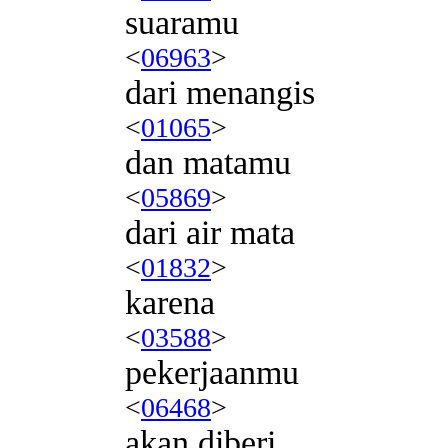
suaramu
<
06963
>
dari menangis
<
01065
>
dan matamu
<
05869
>
dari air mata
<
01832
>
karena
<
03588
>
pekerjaanmu
<
06468
>
akan diberi