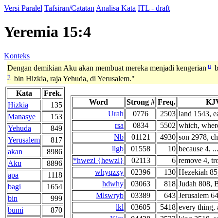
Versi Paralel
Tafsiran/Catatan
Analisa Kata
ITL - draft
Yeremia 15:4
Konteks
n
Dengan demikian Aku akan membuat mereka menjadi kengerian
b
p
bin Hizkia, raja Yehuda, di Yerusalem."
Kata
Frek.
Word
Strong #
Freq.
KJV
Hizkia
135
Urah
0776
2503
land 1543, ea
Manasye
153
rsa
0834
5502
which, where
Yehuda
849
Nb
01121
4930
son 2978, ch
Yerusalem
817
llgb
01558
10
because 4, ...
akan
8986
*hwezl {hewzl}
02113
6
remove 4, tro
Aku
8896
whyqzxy
02396
130
Hezekiah 85,
apa
1118
hdwhy
03063
818
Judah 808, B
bagi
1654
Mlswryb
03389
643
Jerusalem 6
bin
999
lkl
03605
5418
every thing, a
bumi
870