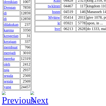
Klm
04428
2523
king 2518, ro
demikian
1007
twklmm
04467
117
kingdom 110,
Dengan
7859
hsnm
04519
146
Manasseh 14
di
12859
Myttnw
05414
2011
give 1078, pu
di
12859
le
05921
5778
upon, in ...
dilakukan
237
hve
06213
2628
do 1333, mak
karena
3350
kengerian
31
kerajaan
337
membuat
766
menjadi
3010
mereka
12319
oleh
2412
raja
2937
segala
2569
segala
2569
yang
24457