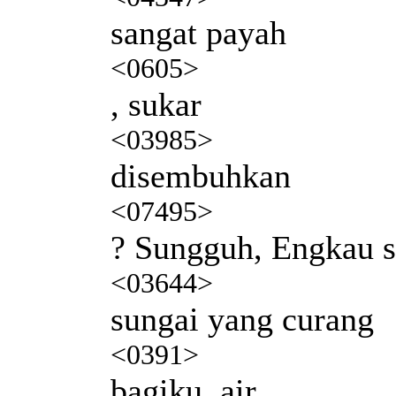
sangat payah
<0605>
, sukar
<03985>
disembuhkan
<07495>
? Sungguh, Engkau s
<03644>
sungai yang curang
<0391>
bagiku, air