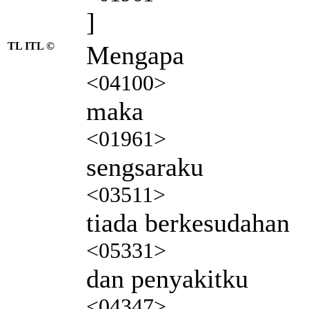
]
TL ITL ©
Mengapa
<04100>
maka
<01961>
sengsaraku
<03511>
tiada berkesudahan
<05331>
dan penyakitku
<04347>