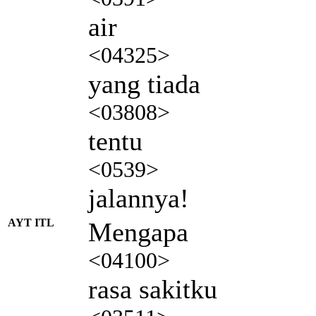
air
<04325>
yang tiada
<03808>
tentu
<0539>
jalannya!
AYT ITL
Mengapa
<04100>
rasa sakitku