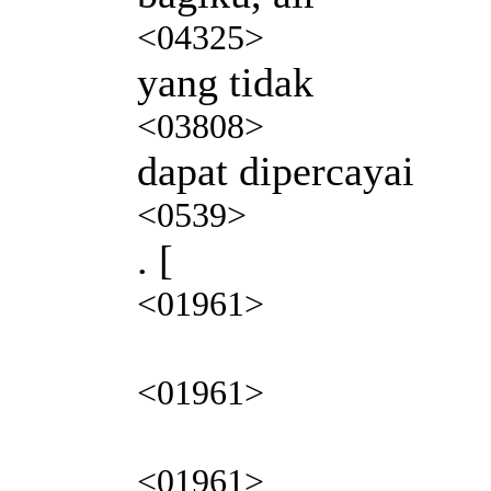
<04325>
yang tidak
<03808>
dapat dipercayai
<0539>
. [
<01961>
<01961>
<01961>