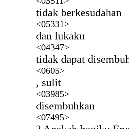
<03511>
tidak berkesudahan
<05331>
dan lukaku
<04347>
tidak dapat disembu
<0605>
, sulit
<03985>
disembuhkan
<07495>
? Apakah bagiku En