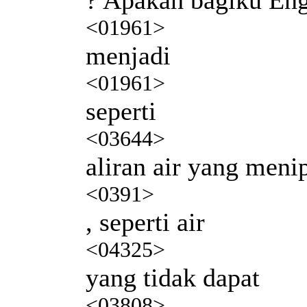
<01961>
menjadi
<01961>
seperti
<03644>
aliran air yang meni
<0391>
, seperti air
<04325>
yang tidak dapat
<03808>