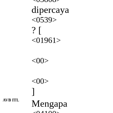
dipercaya
<0539>
? [
<01961>
<00>
<00>
]
AVB ITL
Mengapa