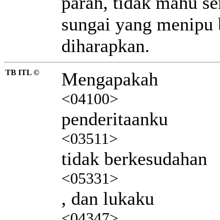
parah, tidak mahu s
sungai yang menipu b
diharapkan.
TB ITL ©
Mengapakah
<04100>
penderitaanku
<03511>
tidak berkesudahan
<05331>
, dan lukaku
<04347>