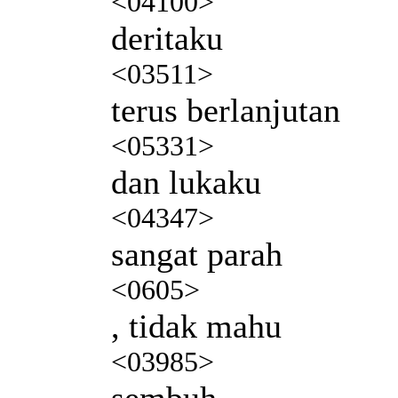
<04100>
deritaku
<03511>
terus berlanjutan
<05331>
dan lukaku
<04347>
sangat parah
<0605>
, tidak mahu
<03985>
sembuh