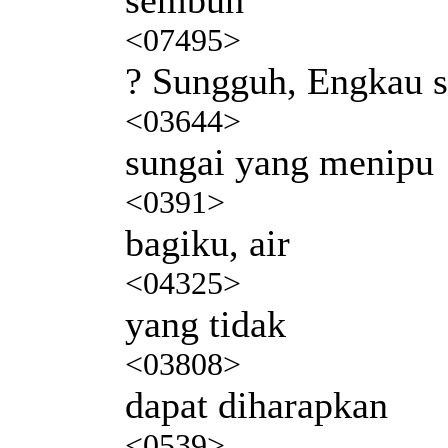
<07495>
? Sungguh, Engkau s
<03644>
sungai yang menipu
<0391>
bagiku, air
<04325>
yang tidak
<03808>
dapat diharapkan
<0539>