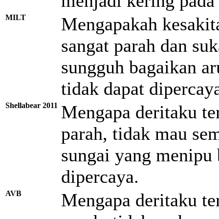
menjadi kering pad
MILT
Mengapakah kesakita
sangat parah dan su
sungguh bagaikan ar
tidak dapat dipercay
Shellabear 2011
Mengapa deritaku ter
parah, tidak mau se
sungai yang menipu b
dipercaya.
AVB
Mengapa deritaku ter