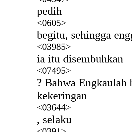
pedih
<0605>
begitu, sehingga eng
<03985>
ia itu disembuhkan
<07495>
? Bahwa Engkaulah b
kekeringan
<03644>
, selaku
<0391>