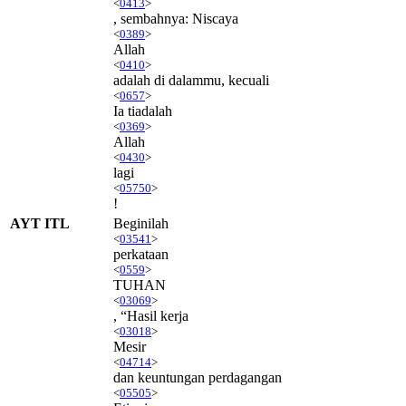
<
0413
>
, sembahnya: Niscaya
<
0389
>
Allah
<
0410
>
adalah di dalammu, kecuali
<
0657
>
Ia tiadalah
<
0369
>
Allah
<
0430
>
lagi
<
05750
>
!
AYT ITL
Beginilah
<
03541
>
perkataan
<
0559
>
TUHAN
<
03069
>
, “Hasil kerja
<
03018
>
Mesir
<
04714
>
dan keuntungan perdagangan
<
05505
>