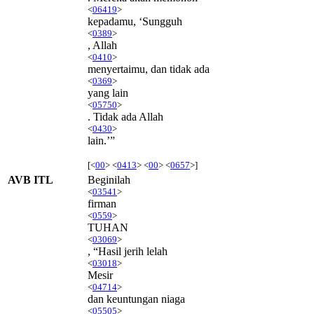
<
06419
>
kepadamu, ‘Sungguh
<
0389
>
, Allah
<
0410
>
menyertaimu, dan tidak ada
<
0369
>
yang lain
<
05750
>
. Tidak ada Allah
<
0430
>
lain.’”
[<
00
> <
0413
> <
00
> <
0657
>]
AVB ITL
Beginilah
<
03541
>
firman
<
0559
>
TUHAN
<
03069
>
, “Hasil jerih lelah
<
03018
>
Mesir
<
04714
>
dan keuntungan niaga
<
05505
>