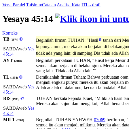
Versi Paralel
Tafsiran/Catatan
Analisa Kata
ITL - draft
Yesaya 45:14
Konteks
TB
©
q
Beginilah firman TUHAN: "Hasil
tanah dari Mes
(1974)
kepunyaanmu, mereka akan berjalan di belakangm
SABDAweb
Yes
tidak ada yang lain; di samping Dia tidak ada Allah
45:14
AYT
Beginilah perkataan TUHAN, “Hasil kerja Mesir d
(2018)
semua akan berjalan di belakangmu. Mereka akan
yang lain. Tidak ada Allah lain.’”
TL
©
Demikianlah firman Tuhan: Bahwa perbuatan orang
(1954)
menjadi engkau punya; mereka itu akan berjalan 
SABDAweb
Yes
Allah adalah di dalammu, kecuali Ia tiadalah Allah 
45:14
BIS
©
TUHAN berkata kepada Israel, "Milikilah hasil t
(1985)
Mereka akan sujud dan mengakui, 'Allah benar-bena
SABDAweb
Yes
45:14
MILT
Beginilah
TUHAN
YAHWEH
03069
berfirman, "
(2008)
semua itu akan menjadi milikmu. Mereka akan dat