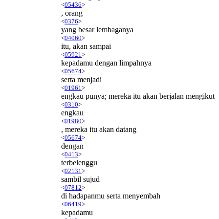
<
05436
>
, orang
<
0376
>
yang besar lembaganya
<
04060
>
itu, akan sampai
<
05921
>
kepadamu dengan limpahnya
<
05674
>
serta menjadi
<
01961
>
engkau punya; mereka itu akan berjalan mengikut
<
0310
>
engkau
<
01980
>
, mereka itu akan datang
<
05674
>
dengan
<
0413
>
terbelenggu
<
02131
>
sambil sujud
<
07812
>
di hadapanmu serta menyembah
<
06419
>
kepadamu