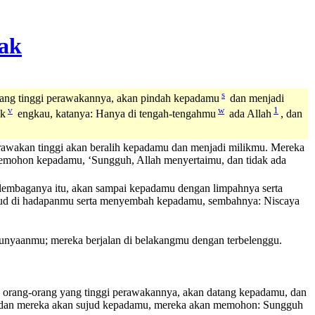
s
ang tinggi perawakannya, akan pindah kepadamu
dan menjadi
v
w
1
uk
engkau, katanya: Hanya di tengah-tengahmu
ada Allah
, dan
rawakan tinggi akan beralih kepadamu dan menjadi milikmu. Mereka
memohon kepadamu, ‘Sungguh, Allah menyertaimu, dan tidak ada
lembaganya itu, akan sampai kepadamu dengan limpahnya serta
sujud di hadapanmu serta menyembah kepadamu, sembahnya: Niscaya
punyaanmu; mereka berjalan di belakangmu dengan terbelenggu.
ba, orang-orang yang tinggi perawakannya, akan datang kepadamu, dan
ai, dan mereka akan sujud kepadamu, mereka akan memohon: Sungguh