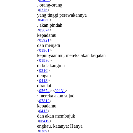
, orang-orang
<
0376
>
yang tinggi perawakannya
<
04060
>
, akan pindah
<
05674
>
kepadamu
<
05921
>
dan menjadi
<
01961
>
kepunyaanmu, mereka akan berjalan
<
01980
>
di belakangmu
<
0310
>
dengan
<
0413
>
dirantai
<
05674
> <
02131
>
; mereka akan sujud
<
07812
>
kepadamu
<
0413
>
dan akan membujuk
<
06419
>
engkau, katanya: Hanya
<
0389
>