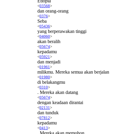
Etiopia
<
03568
>
dan orang-orang
<
0376
>
Seba
<
05436
>
yang berperawakan tinggi
<
04060
>
akan beralih
<
05674
>
kepadamu
<
05921
>
dan menjadi
<
01961
>
milikmu. Mereka semua akan berjalan
<
01980
>
di belakangmu
<
0310
>
. Mereka akan datang
<
05674
>
dengan keadaan dirantai
<
02131
>
dan tunduk
<
07812
>
kepadamu
<
0413
>
. Mereka akan memohon