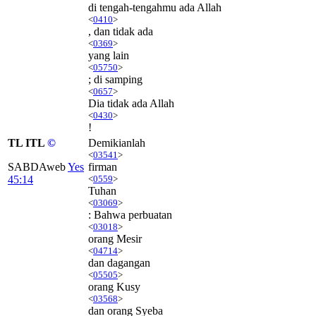
di tengah-tengahmu ada Allah
<
0410
>
, dan tidak ada
<
0369
>
yang lain
<
05750
>
; di samping
<
0657
>
Dia tidak ada Allah
<
0430
>
!
TL ITL
©
Demikianlah
<
03541
>
SABDAweb
Yes
firman
45:14
<
0559
>
Tuhan
<
03069
>
: Bahwa perbuatan
<
03018
>
orang Mesir
<
04714
>
dan dagangan
<
05505
>
orang Kusy
<
03568
>
dan orang Syeba