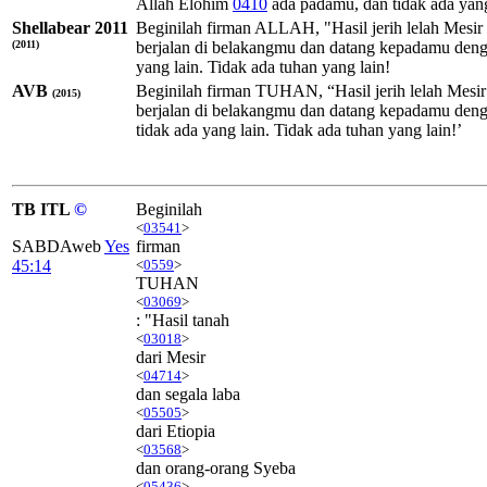
Allah
Elohim
0410
ada padamu, dan tidak ada yang
Shellabear 2011
Beginilah firman ALLAH, "Hasil jerih lelah Mesir
(2011)
berjalan di belakangmu dan datang kepadamu den
yang lain. Tidak ada tuhan yang lain!
AVB
Beginilah firman TUHAN, “Hasil jerih lelah Mesi
(2015)
berjalan di belakangmu dan datang kepadamu den
tidak ada yang lain. Tidak ada tuhan yang lain!’
TB ITL
©
Beginilah
<
03541
>
SABDAweb
Yes
firman
45:14
<
0559
>
TUHAN
<
03069
>
: "Hasil tanah
<
03018
>
dari Mesir
<
04714
>
dan segala laba
<
05505
>
dari Etiopia
<
03568
>
dan orang-orang Syeba
<
05436
>