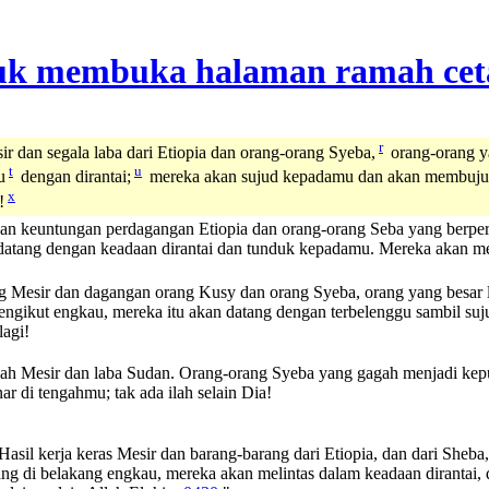
r
ir dan segala laba dari Etiopia dan orang-orang Syeba,
orang-orang y
t
u
u
dengan dirantai;
mereka akan sujud kepadamu dan akan membuj
x
!
an keuntungan perdagangan Etiopia dan orang-orang Seba yang berpe
 datang dengan keadaan dirantai dan tunduk kepadamu. Mereka akan 
 Mesir dan dagangan orang Kusy dan orang Syeba, orang yang besar 
mengikut engkau, mereka itu akan datang dengan terbelenggu sambil 
lagi!
anah Mesir dan laba Sudan. Orang-orang Syeba yang gagah menjadi ke
r di tengahmu; tak ada ilah selain Dia!
Hasil kerja keras Mesir dan barang-barang dari Etiopia, dan dari She
ang di belakang engkau, mereka akan melintas dalam keadaan dirant