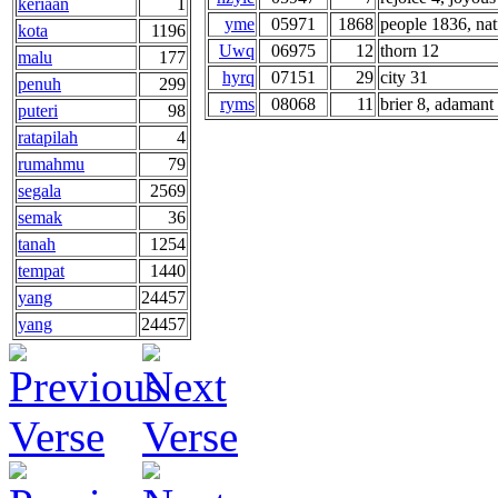
keriaan
1
yme
05971
1868
people 1836, nati
kota
1196
Uwq
06975
12
thorn 12
malu
177
hyrq
07151
29
city 31
penuh
299
ryms
08068
11
brier 8, adamant 
puteri
98
ratapilah
4
rumahmu
79
segala
2569
semak
36
tanah
1254
tempat
1440
yang
24457
yang
24457