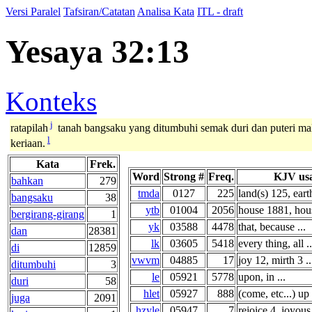
Versi Paralel
Tafsiran/Catatan
Analisa Kata
ITL - draft
Yesaya 32:13
Konteks
j
ratapilah
tanah bangsaku yang ditumbuhi semak duri dan puteri ma
l
keriaan.
Kata
Frek.
Word
Strong #
Freq.
KJV us
bahkan
279
tmda
0127
225
land(s) 125, earth
bangsaku
38
ytb
01004
2056
house 1881, hous
bergirang-girang
1
yk
03588
4478
that, because ...
dan
28381
lk
03605
5418
every thing, all ..
di
12859
vwvm
04885
17
joy 12, mirth 3 ..
ditumbuhi
3
le
05921
5778
upon, in ...
duri
58
hlet
05927
888
(come, etc...) up 
juga
2091
hzyle
05947
7
rejoice 4, joyous