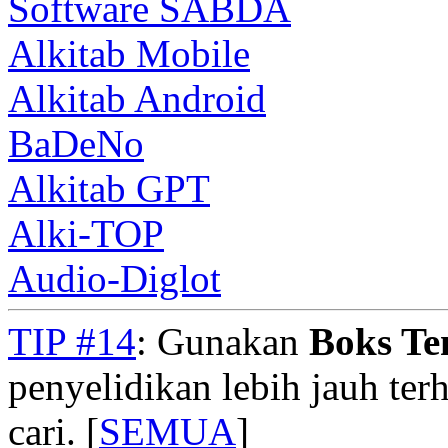
Software SABDA
Alkitab Mobile
Alkitab Android
BaDeNo
Alkitab GPT
Alki-TOP
Audio-Diglot
TIP #14
: Gunakan
Boks T
penyelidikan lebih jauh te
cari. [
SEMUA
]