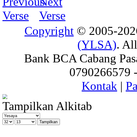
Copyright
© 2005-20
(YLSA)
. Al
Bank BCA Cabang Pasar
0790266579 - 
Kontak
|
Pa
Tampilkan Alkitab