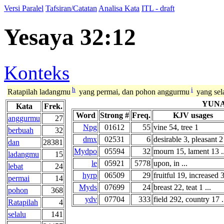
Versi Paralel
Tafsiran/Catatan
Analisa Kata
ITL - draft
Yesaya 32:12
Konteks
h
i
Ratapilah ladangmu
yang permai, dan pohon anggurmu
yang sela
YUNA
Kata
Frek.
Word
Strong #
Freq.
KJV usages
anggurmu
27
Npg
01612
55
vine 54, tree 1
berbuah
32
dmx
02531
6
desirable 3, pleasant 2 
dan
28381
Mydpo
05594
32
mourn 15, lament 13 ..
ladangmu
15
le
05921
5778
upon, in ...
lebat
24
hyrp
06509
29
fruitful 19, increased 3
permai
14
Myds
07699
24
breast 22, teat 1 ...
pohon
368
ydv
07704
333
field 292, country 17 .
Ratapilah
4
selalu
141