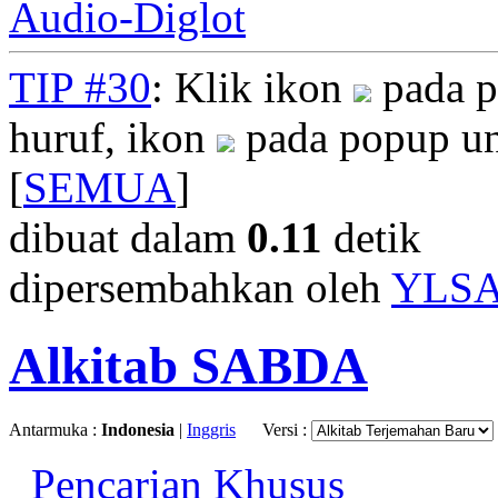
Audio-Diglot
TIP #30
: Klik ikon
pada p
huruf, ikon
pada popup un
[
SEMUA
]
dibuat dalam
0.11
detik
dipersembahkan oleh
YLS
Alkitab SABDA
Antarmuka :
Indonesia
|
Inggris
Versi :
Pencarian Khusus