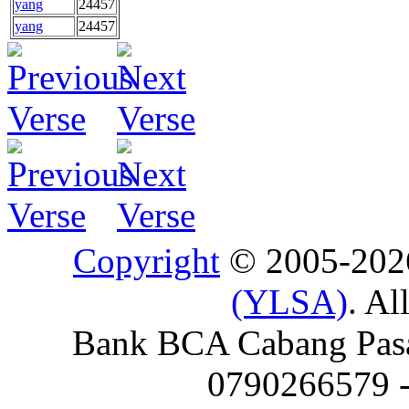
yang
24457
yang
24457
Copyright
© 2005-20
(YLSA)
. Al
Bank BCA Cabang Pasar
0790266579 - 