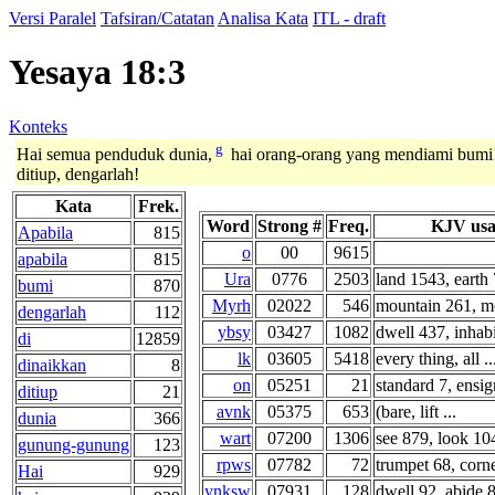
Versi Paralel
Tafsiran/Catatan
Analisa Kata
ITL - draft
Yesaya 18:3
Konteks
g
Hai semua penduduk dunia,
hai orang-orang yang mendiami bumi! 
ditiup, dengarlah!
Kata
Frek.
Word
Strong #
Freq.
KJV usa
Apabila
815
o
00
9615
apabila
815
Ura
0776
2503
land 1543, earth 
bumi
870
Myrh
02022
546
mountain 261, mo
dengarlah
112
ybsy
03427
1082
dwell 437, inhabi
di
12859
lk
03605
5418
every thing, all ..
dinaikkan
8
on
05251
21
standard 7, ensign
ditiup
21
avnk
05375
653
(bare, lift ...
dunia
366
wart
07200
1306
see 879, look 104
gunung-gunung
123
rpws
07782
72
trumpet 68, corne
Hai
929
ynksw
07931
128
dwell 92, abide 8 