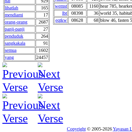
hai
929
wemst
08085
1160
hear 785, hearken
lihatlah
165
lbt
08398
36
world 35, habitab
mendiami
17
eqtkw
08628
68
blow 46, fasten 5 
orang-orang
2687
panji-panji
27
penduduk
264
sangkakala
91
semua
1602
yang
24457
Copyright
© 2005-2026
Yayasan