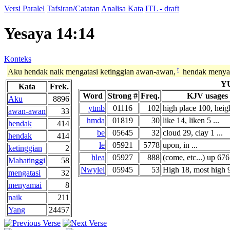
Versi Paralel
Tafsiran/Catatan
Analisa Kata
ITL - draft
Yesaya 14:14
Konteks
t
Aku hendak naik mengatasi ketinggian awan-awan,
hendak menyam
Y
Kata
Frek.
Word
Strong #
Freq.
KJV usages
Aku
8896
ytmb
01116
102
high place 100, heigh
awan-awan
33
hmda
01819
30
like 14, liken 5 ...
hendak
414
be
05645
32
cloud 29, clay 1 ...
hendak
414
le
05921
5778
upon, in ...
ketinggian
2
hlea
05927
888
(come, etc...) up 676 
Mahatinggi
58
Nwylel
05945
53
High 18, most high 9
mengatasi
32
menyamai
8
naik
211
Yang
24457