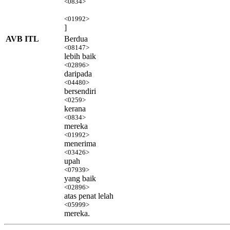
<0834>
<01992>
]
AVB ITL
Berdua
<08147>
lebih baik
<02896>
daripada
<04480>
bersendiri
<0259>
kerana
<0834>
mereka
<01992>
menerima
<03426>
upah
<07939>
yang baik
<02896>
atas penat lelah
<05999>
mereka.