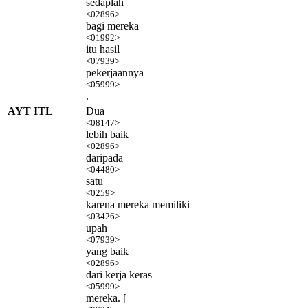
sedaplah
<02896>
bagi mereka
<01992>
itu hasil
<07939>
pekerjaannya
<05999>
.
AYT ITL
Dua
<08147>
lebih baik
<02896>
daripada
<04480>
satu
<0259>
karena mereka memiliki
<03426>
upah
<07939>
yang baik
<02896>
dari kerja keras
<05999>
mereka. [