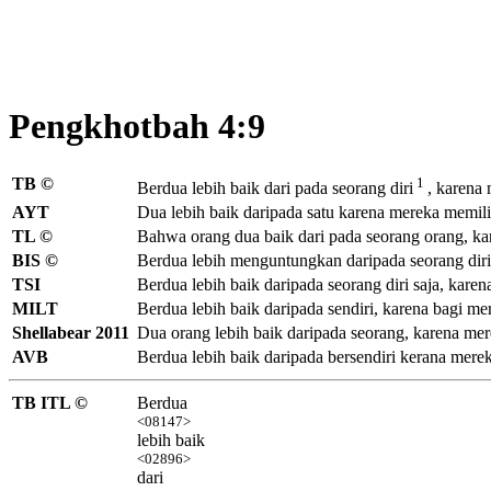
Pengkhotbah 4:9
TB ©
1
Berdua lebih baik dari pada seorang diri
, karena
AYT
Dua lebih baik daripada satu karena mereka memili
TL ©
Bahwa orang dua baik dari pada seorang orang, kar
BIS ©
Berdua lebih menguntungkan daripada seorang diri.
TSI
Berdua lebih baik daripada seorang diri saja, kare
MILT
Berdua lebih baik daripada sendiri, karena bagi me
Shellabear 2011
Dua orang lebih baik daripada seorang, karena mer
AVB
Berdua lebih baik daripada bersendiri kerana mere
TB ITL ©
Berdua
<08147>
lebih baik
<02896>
dari