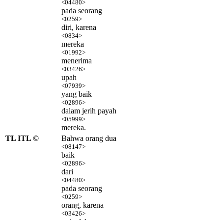
<04480>
pada seorang
<0259>
diri, karena
<0834>
mereka
<01992>
menerima
<03426>
upah
<07939>
yang baik
<02896>
dalam jerih payah
<05999>
mereka.
TL ITL ©
Bahwa orang dua
<08147>
baik
<02896>
dari
<04480>
pada seorang
<0259>
orang, karena
<03426>