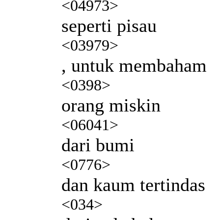
<04973>
seperti pisau
<03979>
, untuk membaham
<0398>
orang miskin
<06041>
dari bumi
<0776>
dan kaum tertindas
<034>