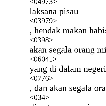
<04973>
laksana pisau
<03979>
, hendak makan habi
<0398>
akan segala orang m
<06041>
yang di dalam neger
<0776>
, dan akan segala o
<034>