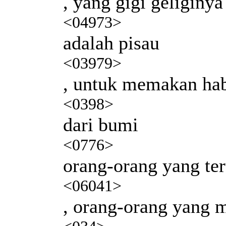
, yang gigi geliginya
<04973>
adalah pisau
<03979>
, untuk memakan hab
<0398>
dari bumi
<0776>
orang-orang yang ter
<06041>
, orang-orang yang 