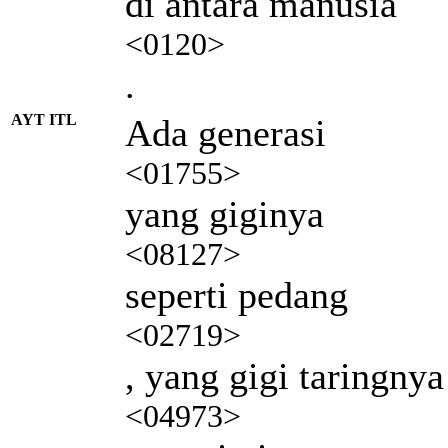
di antara manusia
<0120>
.
AYT ITL
Ada generasi
<01755>
yang giginya
<08127>
seperti pedang
<02719>
, yang gigi taringnya
<04973>