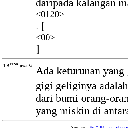
daripada kalangan m
<0120>
. [
<00>
]
+TSK
TB
©
Ada keturunan yang 
(1974)
gigi geliginya adala
dari bumi orang-oran
yang miskin di antar
Sumber:
http://alkitab.sabda