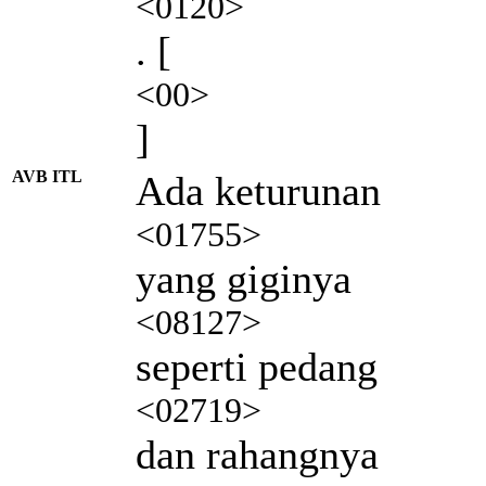
<0120>
. [
<00>
]
AVB ITL
Ada keturunan
<01755>
yang giginya
<08127>
seperti pedang
<02719>
dan rahangnya