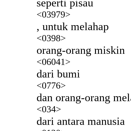
seperti pisau
<03979>
, untuk melahap
<0398>
orang-orang miskin
<06041>
dari bumi
<0776>
dan orang-orang mel
<034>
dari antara manusia