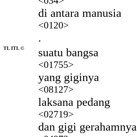
<034>
di antara manusia
<0120>
.
TL ITL ©
suatu bangsa
<01755>
yang giginya
<08127>
laksana pedang
<02719>
dan gigi gerahamnya