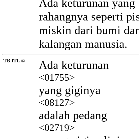
Ada keturunan yang 
rahangnya seperti p
miskin dari bumi dan
kalangan manusia.
TB ITL ©
Ada keturunan
<01755>
yang giginya
<08127>
adalah pedang
<02719>