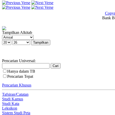
Copyr
Bank BC
Tampilkan Alkitab
Pencarian Universal:
Hanya dalam TB
Pencarian Tepat
Pencarian Khusus
Tafsiran/Catatan
Studi Kamus
Studi Kata
Leksikon
Sistem Studi Peta