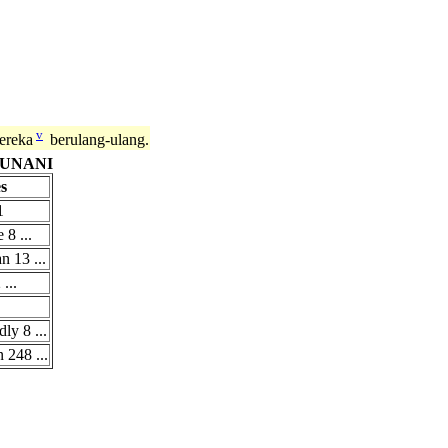
v
ereka
berulang-ulang.
UNANI
s
1
 8 ...
n 13 ...
...
ly 8 ...
n 248 ...