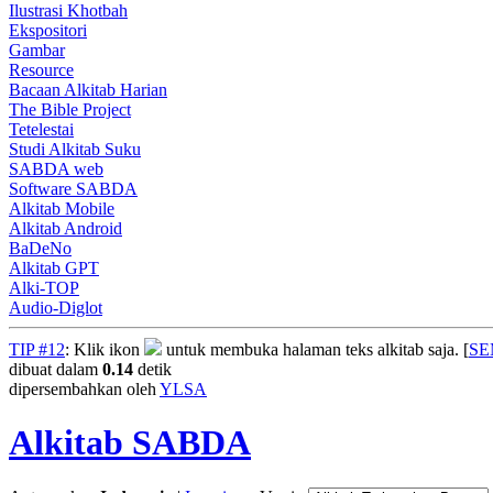
Ilustrasi Khotbah
Ekspositori
Gambar
Resource
Bacaan Alkitab Harian
The Bible Project
Tetelestai
Studi Alkitab Suku
SABDA web
Software SABDA
Alkitab Mobile
Alkitab Android
BaDeNo
Alkitab GPT
Alki-TOP
Audio-Diglot
TIP #12
: Klik ikon
untuk membuka halaman teks alkitab saja. [
S
dibuat dalam
0.14
detik
dipersembahkan oleh
YLSA
Alkitab SABDA