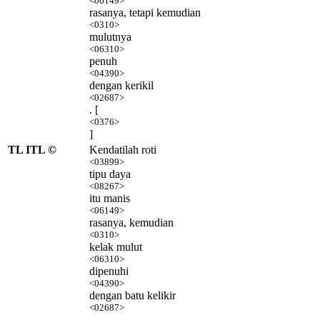
<06149>
rasanya, tetapi kemudian
<0310>
mulutnya
<06310>
penuh
<04390>
dengan kerikil
<02687>
. [
<0376>
]
TL ITL ©
Kendatilah roti
<03899>
tipu daya
<08267>
itu manis
<06149>
rasanya, kemudian
<0310>
kelak mulut
<06310>
dipenuhi
<04390>
dengan batu kelikir
<02687>
.