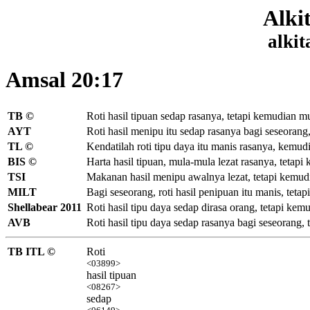
Alki
alkit
Amsal 20:17
TB ©
Roti hasil tipuan sedap rasanya,
tetapi kemudian mu
AYT
Roti hasil menipu itu sedap rasanya bagi seseorang,
TL ©
Kendatilah roti tipu daya itu manis rasanya, kemud
BIS ©
Harta hasil tipuan, mula-mula lezat rasanya, tetapi 
TSI
Makanan hasil menipu awalnya lezat, tetapi kemud
MILT
Bagi seseorang, roti hasil penipuan itu manis, tetap
Shellabear 2011
Roti hasil tipu daya sedap dirasa orang, tetapi ke
AVB
Roti hasil tipu daya sedap rasanya bagi seseorang,
TB ITL ©
Roti
<03899>
hasil tipuan
<08267>
sedap