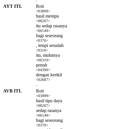
AYT ITL
Roti
<03899>
hasil menipu
<08267>
itu sedap rasanya
<06149>
bagi seseorang
<0376>
, tetapi sesudah
<0310>
itu, mulutnya
<06310>
penuh
<04390>
dengan kerikil
<02687>
.
AVB ITL
Roti
<03899>
hasil tipu daya
<08267>
sedap rasanya
<06149>
bagi seseorang
<0376>