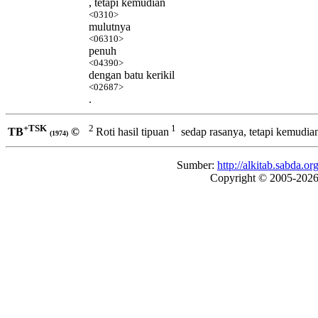
, tetapi kemudian
<0310>
mulutnya
<06310>
penuh
<04390>
dengan batu kerikil
<02687>
.
+TSK
2
1
TB
©
Roti hasil tipuan
sedap rasanya, tetapi kemudia
(1974)
Sumber:
http://alkitab.sabda
Copyright © 2005-202