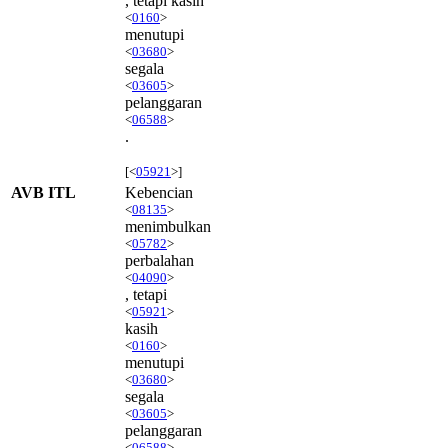
, tetapi kasih
<
0160
>
menutupi
<
03680
>
segala
<
03605
>
pelanggaran
<
06588
>
.
[<
05921
>]
AVB ITL
Kebencian
<
08135
>
menimbulkan
<
05782
>
perbalahan
<
04090
>
, tetapi
<
05921
>
kasih
<
0160
>
menutupi
<
03680
>
segala
<
03605
>
pelanggaran
<
06588
>