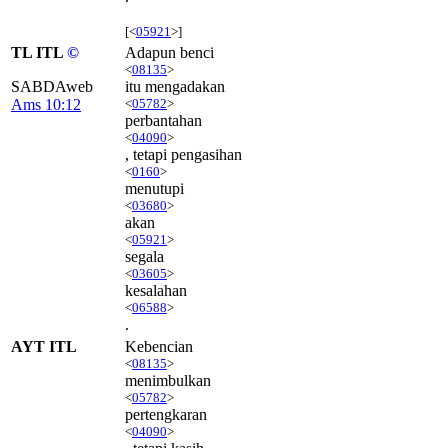
[<
05921
>]
TL ITL
©
Adapun benci
<
08135
>
SABDAweb
itu mengadakan
Ams 10:12
<
05782
>
perbantahan
<
04090
>
, tetapi pengasihan
<
0160
>
menutupi
<
03680
>
akan
<
05921
>
segala
<
03605
>
kesalahan
<
06588
>
.
AYT ITL
Kebencian
<
08135
>
menimbulkan
<
05782
>
pertengkaran
<
04090
>