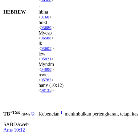
.
HEBREW
hbha
<
0160
>
hokt
<
03680
>
Myesp
<
06588
>
lk
<
03605
>
lew
<
05921
>
Myndm
<
04090
>
rrwet
<
05782
>
hanv
(10:12)
<
08135
>
+TSK
1
TB
©
Kebencian
menimbulkan pertengkaran, tetapi kas
(1974)
SABDAweb
Ams 10:12