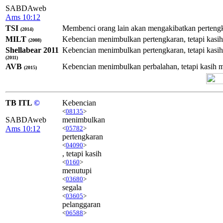
SABDAweb
Ams 10:12
TSI
Membenci orang lain akan mengakibatkan pertengka
(2014)
MILT
Kebencian menimbulkan pertengkaran, tetapi kasih
(2008)
Shellabear 2011
Kebencian menimbulkan pertengkaran, tetapi kasih
(2011)
AVB
Kebencian menimbulkan perbalahan, tetapi kasih m
(2015)
TB ITL
©
Kebencian
<
08135
>
SABDAweb
menimbulkan
Ams 10:12
<
05782
>
pertengkaran
<
04090
>
, tetapi kasih
<
0160
>
menutupi
<
03680
>
segala
<
03605
>
pelanggaran
<
06588
>
.