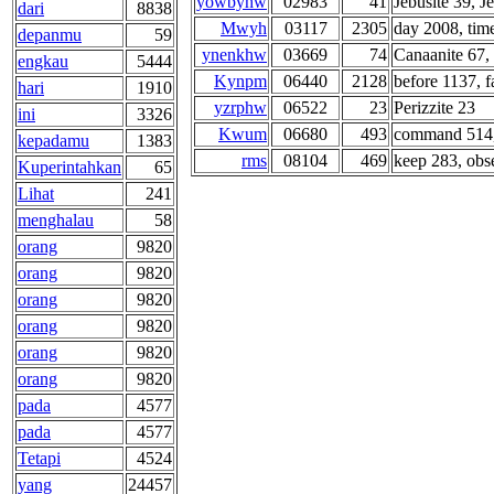
yowbyhw
02983
41
Jebusite 39, J
dari
8838
Mwyh
03117
2305
day 2008, time
depanmu
59
ynenkhw
03669
74
Canaanite 67, 
engkau
5444
Kynpm
06440
2128
before 1137, f
hari
1910
yzrphw
06522
23
Perizzite 23
ini
3326
Kwum
06680
493
command 514, 
kepadamu
1383
rms
08104
469
keep 283, obse
Kuperintahkan
65
Lihat
241
menghalau
58
orang
9820
orang
9820
orang
9820
orang
9820
orang
9820
orang
9820
pada
4577
pada
4577
Tetapi
4524
yang
24457