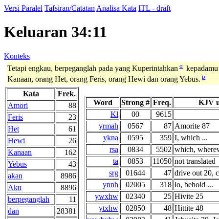
Versi Paralel
Tafsiran/Catatan
Analisa Kata
ITL - draft
Keluaran 34:11
Konteks
o
Tetapi engkau, berpeganglah pada yang Kuperintahkan
kepadamu p
p
Kanaan, orang Het, orang Feris, orang Hewi dan orang Yebus.
Kata
Frek.
Word
Strong #
Freq.
KJV u
Amori
88
Kl
00
9615
Feris
23
yrmah
0567
87
Amorite 87
Het
61
ykna
0595
359
I, which ...
Hewi
26
rsa
0834
5502
which, wherewi
Kanaan
162
ta
0853
11050
not translated
Yebus
43
srg
01644
47
drive out 20, c
akan
8986
ynnh
02005
318
lo, behold ...
Aku
8896
ywxhw
02340
25
Hivite 25
berpeganglah
11
ytxhw
02850
48
Hittite 48
dan
28381