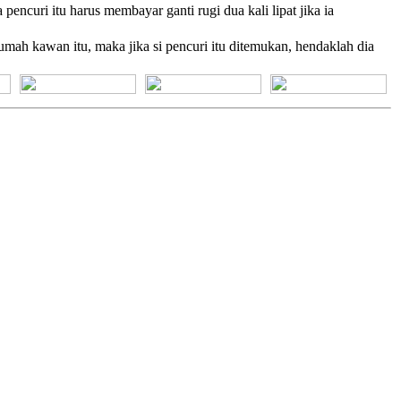
encuri itu harus membayar ganti rugi dua kali lipat jika ia
mah kawan itu, maka jika si pencuri itu ditemukan, hendaklah dia
[+] Bhs. Suku
[+] Bhs. Indonesia
[+] Bhs. Inggris