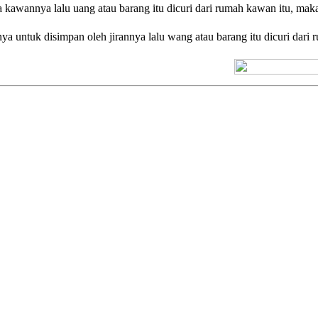
kawannya lalu uang atau barang itu dicuri dari rumah kawan itu, maka p
untuk disimpan oleh jirannya lalu wang atau barang itu dicuri dari ru
[+] Kuno