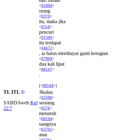
dari rumah
<
01004
>
orang
<
0376
>
itu, maka jika
<
0518
>
pencuri
<
01590
>
itu terdapat
<
04672
>
, ia harus membayar ganti kerugian
<
07999
>
dua kali lipat
<
08147
>
.
[<
08104
>]
TL ITL
©
Jikalau
<
03588
>
SABDAweb
Kel
seorang
22:7
<
0376
>
menaruh
<
08104
>
uangnya
<
03701
>
atau
<
0176
>