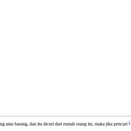
1
 atau barang, dan itu dicuri dari rumah orang itu, maka jika pencuri