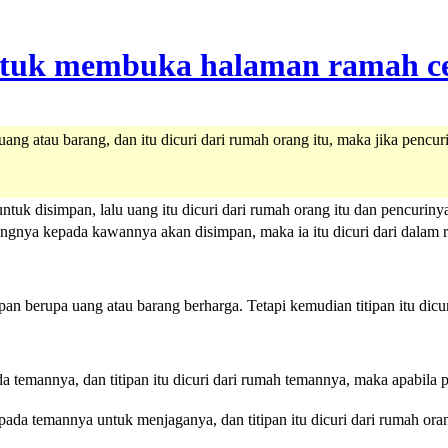
ng atau barang, dan itu dicuri dari rumah orang itu, maka jika pencuri 
uk disimpan, lalu uang itu dicuri dari rumah orang itu dan pencurinya 
gnya kepada kawannya akan disimpan, maka ia itu dicuri dari dalam rum
n berupa uang atau barang berharga. Tetapi kemudian titipan itu dicu
 temannya, dan titipan itu dicuri dari rumah temannya, maka apabila pe
da temannya untuk menjaganya, dan titipan itu dicuri dari rumah orang 