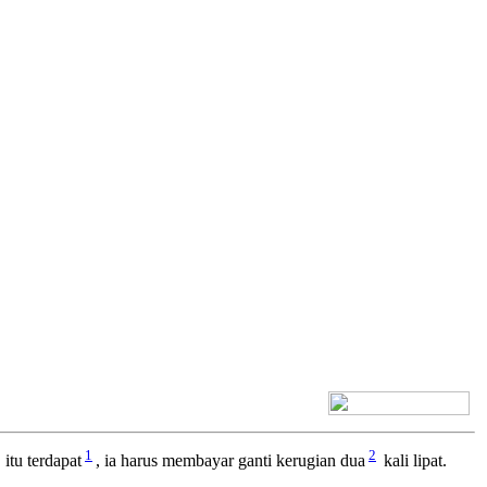
[+] Bhs. Inggris
1
2
itu terdapat
, ia harus membayar ganti kerugian dua
kali lipat.