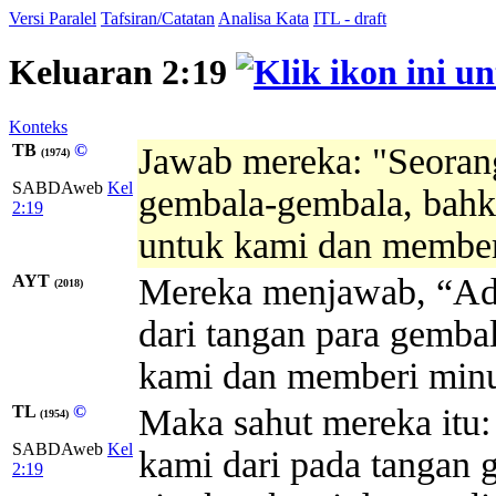
Versi Paralel
Tafsiran/Catatan
Analisa Kata
ITL - draft
Keluaran 2:19
Konteks
TB
©
Jawab mereka: "Seoran
(1974)
SABDAweb
Kel
gembala-gembala, bahk
2:19
untuk kami dan membe
AYT
Mereka menjawab, “Ad
(2018)
dari tangan para gemba
kami dan memberi min
TL
©
Maka sahut mereka itu
(1954)
SABDAweb
Kel
kami dari pada tangan 
2:19