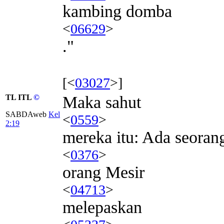
kambing domba
<
06629
>
."
[<
03027
>]
TL ITL
©
Maka sahut
SABDAweb
Kel
<
0559
>
2:19
mereka itu: Ada seoran
<
0376
>
orang Mesir
<
04713
>
melepaskan