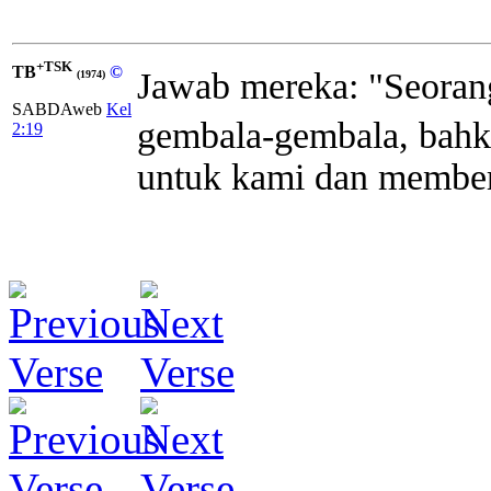
+TSK
TB
©
Jawab mereka: "Seoran
(1974)
SABDAweb
Kel
gembala-gembala, bahk
2:19
untuk kami dan membe