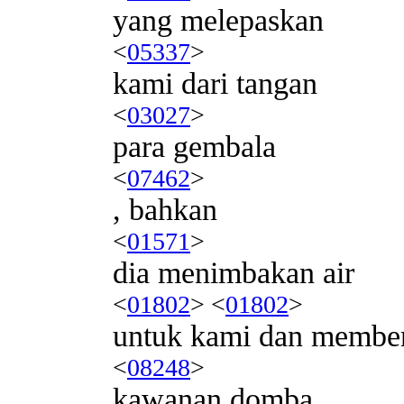
yang melepaskan
<
05337
>
kami dari tangan
<
03027
>
para gembala
<
07462
>
, bahkan
<
01571
>
dia menimbakan air
<
01802
> <
01802
>
untuk kami dan membe
<
08248
>
kawanan domba