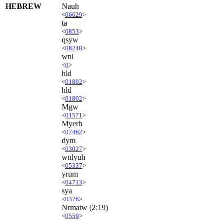
HEBREW
Nauh
<
06629
>
ta
<
0853
>
qsyw
<
08248
>
wnl
<
0
>
hld
<
01802
>
hld
<
01802
>
Mgw
<
01571
>
Myerh
<
07462
>
dym
<
03027
>
wnlyuh
<
05337
>
yrum
<
04713
>
sya
<
0376
>
Nrmatw
(2:19)
<
0559
>