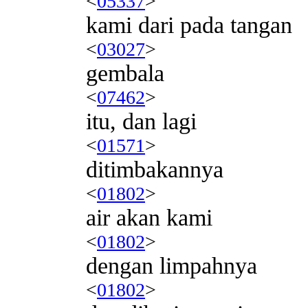
<
05337
>
kami dari pada tangan
<
03027
>
gembala
<
07462
>
itu, dan lagi
<
01571
>
ditimbakannya
<
01802
>
air akan kami
<
01802
>
dengan limpahnya
<
01802
>