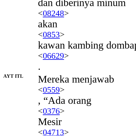
dan diberinya minum
<
08248
>
akan
<
0853
>
kawan kambing domba
<
06629
>
.
AYT ITL
Mereka menjawab
<
0559
>
, “Ada orang
<
0376
>
Mesir
<
04713
>