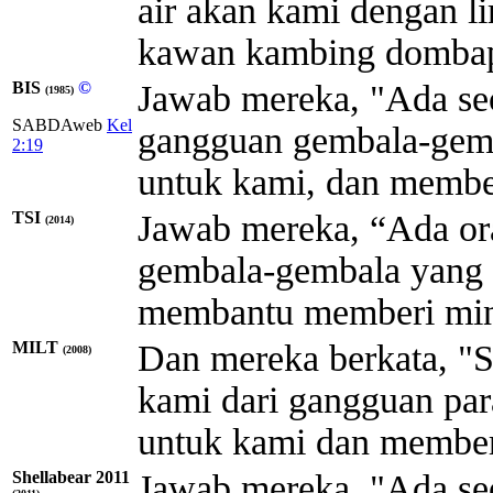
air akan kami dengan 
kawan kambing domba
BIS
©
Jawab mereka, "Ada se
(1985)
SABDAweb
Kel
gangguan gembala-gemb
2:19
untuk kami, dan member
TSI
Jawab mereka, “Ada or
(2014)
gembala-gembala yang 
membantu memberi min
MILT
Dan mereka berkata, "S
(2008)
kami dari gangguan par
untuk kami dan member
Shellabear 2011
Jawab mereka, "Ada se