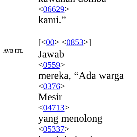
<
06629
>
kami.”
[<
00
> <
0853
>]
AVB ITL
Jawab
<
0559
>
mereka, “Ada warga
<
0376
>
Mesir
<
04713
>
yang menolong
<
05337
>