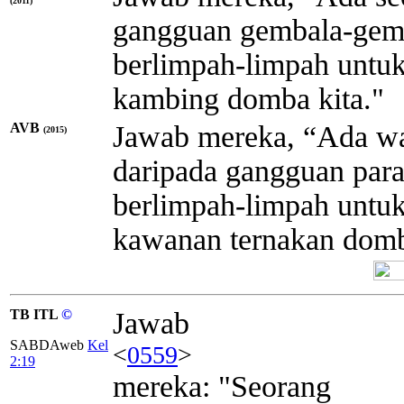
(2011)
gangguan gembala-gemb
berlimpah-limpah unt
kambing domba kita."
AVB
Jawab mereka, “Ada w
(2015)
daripada gangguan para
berlimpah-limpah unt
kawanan ternakan domb
TB ITL
©
Jawab
SABDAweb
Kel
<
0559
>
2:19
mereka: "Seorang