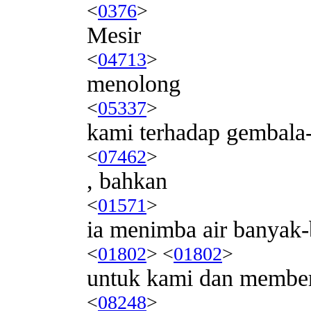
<
0376
>
Mesir
<
04713
>
menolong
<
05337
>
kami terhadap gembala
<
07462
>
, bahkan
<
01571
>
ia menimba air banyak
<
01802
> <
01802
>
untuk kami dan membe
<
08248
>