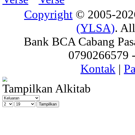
Copyright
© 2005-20
(YLSA)
. Al
Bank BCA Cabang Pasar
0790266579 - 
Kontak
|
Pa
Tampilkan Alkitab