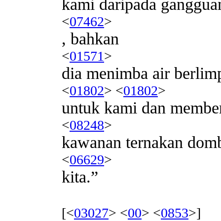
kami daripada ganggua
<
07462
>
, bahkan
<
01571
>
dia menimba air berlim
<
01802
> <
01802
>
untuk kami dan membe
<
08248
>
kawanan ternakan dom
<
06629
>
kita.”
[<
03027
> <
00
> <
0853
>]