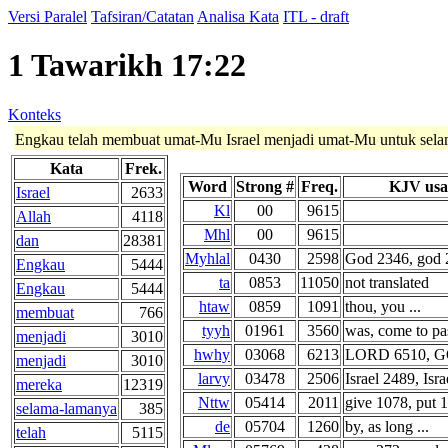
Versi Paralel
Tafsiran/Catatan
Analisa Kata
ITL - draft
1 Tawarikh 17:22
Konteks
Engkau telah membuat umat-Mu Israel menjadi umat-Mu untuk sel
Kata
Frek.
Word
Strong #
Freq.
KJV usa
Israel
2633
Kl
00
9615
Allah
4118
Mhl
00
9615
dan
28381
Myhlal
0430
2598
God 2346, god 2
Engkau
5444
ta
0853
11050
not translated
Engkau
5444
htaw
0859
1091
thou, you ...
membuat
766
tyyh
01961
3560
was, come to pas
menjadi
3010
hwhy
03068
6213
LORD 6510, GO
menjadi
3010
larvy
03478
2506
Israel 2489, Isra
mereka
12319
Nttw
05414
2011
give 1078, put 1
selama-lamanya
385
de
05704
1260
by, as long ...
telah
5115