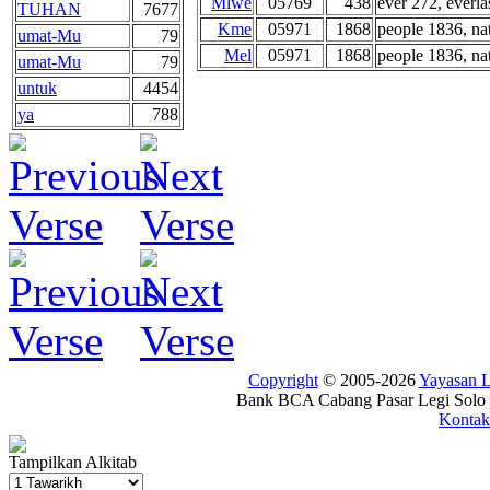
Mlwe
05769
438
ever 272, everlas
TUHAN
7677
Kme
05971
1868
people 1836, nat
umat-Mu
79
Mel
05971
1868
people 1836, nat
umat-Mu
79
untuk
4454
ya
788
Copyright
© 2005-2026
Yayasan
Bank BCA Cabang Pasar Legi Solo -
Kontak
Tampilkan Alkitab