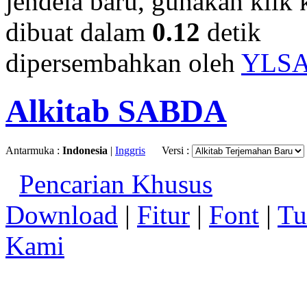
jendela baru, gunakan klik 
dibuat dalam
0.12
detik
dipersembahkan oleh
YLS
Alkitab SABDA
Antarmuka :
Indonesia
|
Inggris
Versi :
Pencarian Khusus
Download
|
Fitur
|
Font
|
Tu
Kami