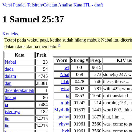
Versi Paralel
Tafsiran/Catatan
Analisa Kata
ITL - draft
1 Samuel 25:37
Konteks
Tetapi pada waktu pagi, ketika sudah hilang mabuk Nabal itu, dicerit
b
dalam dada dan ia membatu.
Kata
Frek.
Word
Strong #
Freq.
KJV us
Nabal
23
wl
00
9615
dada
54
Nbal
068
273
stone(s) 247, we
dalam
4745
hlah
0428
746
these, those ...
dan
28381
wtsa
0802
781
wife 425, woma
diceriterakanlah
1
ta
0853
11050
not translated
hilang
86
rqbb
01242
214
morning 191, m
ia
7484
Myrbdh
01697
1441
word 807, thing
isterinya
182
awhw
01931
1877
that, him ...
itu
14215
yhyw
01961
3560
was, come to pa
itu
14215
hyh
01961
3560
was, come to pa