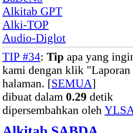
Alkitab GPT
Alki-TOP
Audio-Diglot
TIP #34
:
Tip
apa yang ingi
kami dengan klik "Laporan
halaman. [
SEMUA
]
dibuat dalam
0.29
detik
dipersembahkan oleh
YLS
Alkitab SABDA