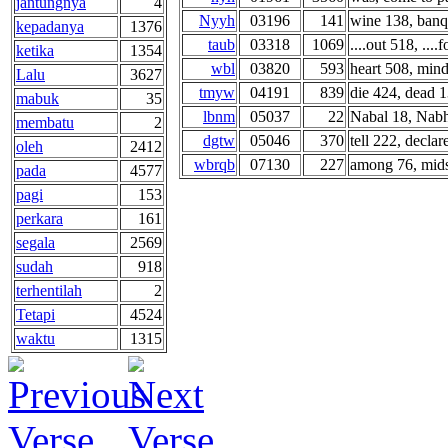
jantungnya
4
Nyyh
03196
141
wine 138, banqu
kepadanya
1376
taub
03318
1069
....out 518, ....f
ketika
1354
wbl
03820
593
heart 508, mind
Lalu
3627
tmyw
04191
839
die 424, dead 1
mabuk
35
lbnm
05037
22
Nabal 18, Nabh
membatu
2
dgtw
05046
370
tell 222, declare
oleh
2412
wbrqb
07130
227
among 76, midst
pada
4577
pagi
153
perkara
161
segala
2569
sudah
918
terhentilah
2
Tetapi
4524
waktu
1315