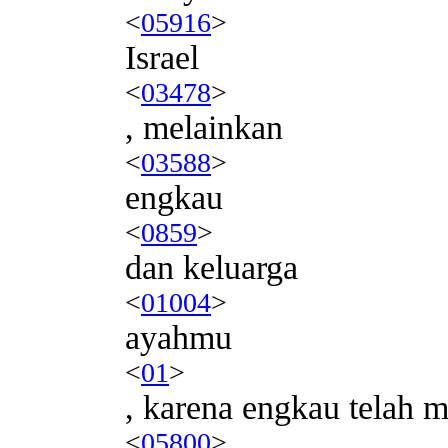
<
05916
>
Israel
<
03478
>
, melainkan
<
03588
>
engkau
<
0859
>
dan keluarga
<
01004
>
ayahmu
<
01
>
, karena engkau telah 
<
05800
>