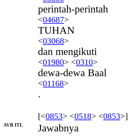
perintah-perintah
<
04687
>
TUHAN
<
03068
>
dan mengikuti
<
01980
> <
0310
>
dewa-dewa Baal
<
01168
>
.
[<
0853
> <
0518
> <
0853
>]
AVB ITL
Jawabnya