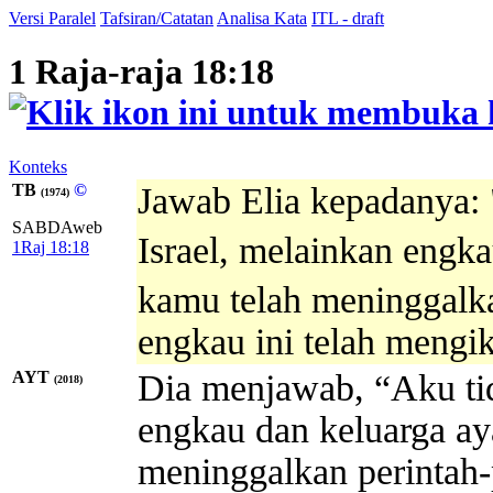
Versi Paralel
Tafsiran/Catatan
Analisa Kata
ITL - draft
1 Raja-raja 18:18
Konteks
TB
©
Jawab Elia kepadanya:
(1974)
SABDAweb
Israel, melainkan engk
1Raj 18:18
kamu telah meninggalk
engkau ini telah mengik
AYT
Dia menjawab, “Aku ti
(2018)
engkau dan keluarga ay
meninggalkan perintah