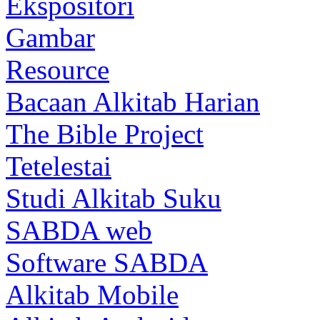
Ekspositori
Gambar
Resource
Bacaan Alkitab Harian
The Bible Project
Tetelestai
Studi Alkitab Suku
SABDA web
Software SABDA
Alkitab Mobile