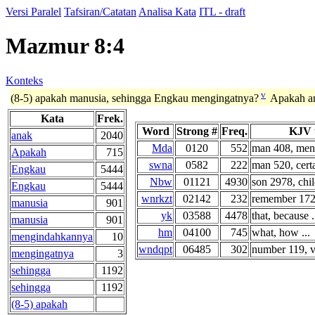
Versi Paralel
Tafsiran/Catatan
Analisa Kata
ITL - draft
Mazmur 8:4
Konteks
v
(8-5) apakah manusia, sehingga Engkau mengingatnya?
Apakah a
Kata
Frek.
Word
Strong #
Freq.
KJV 
anak
2040
Mda
0120
552
man 408, men 
Apakah
715
swna
0582
222
man 520, certa
Engkau
5444
Nbw
01121
4930
son 2978, chil
Engkau
5444
wnrkzt
02142
232
remember 172,
manusia
901
yk
03588
4478
that, because .
manusia
901
hm
04100
745
what, how ...
mengindahkannya
10
wndqpt
06485
302
number 119, vi
mengingatnya
3
sehingga
1192
sehingga
1192
(8-5) apakah