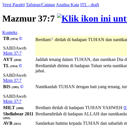
Versi Paralel
Tafsiran/Catatan
Analisa Kata
ITL - draft
Mazmur 37:7
Konteks
TB
©
j
Berdiam
dirilah di hadapan TUHAN dan nantika
(1974)
SABDAweb
Mzm 37:7
AYT
Jadilah tenang dalam TUHAN, dan nantikan Dia den
(2018)
TL
©
Berdiamlah dirimu di hadapan Tuhan serta nantik
(1954)
jahat.
SABDAweb
Mzm 37:7
BIS
©
Nantikanlah TUHAN dengan hati yang tenang, tungg
(1985)
SABDAweb
Mzm 37:7
MILT
Berdiam dirilah di hadapan
TUHAN
YAHWEH
0
(2008)
Shellabear 2011
Berdiamdirilah di hadapan ALLAH dan nantikanlah
(2011)
AVB
Sandarkan hatimu kepada TUHAN dan sabarlah mena
(2015)