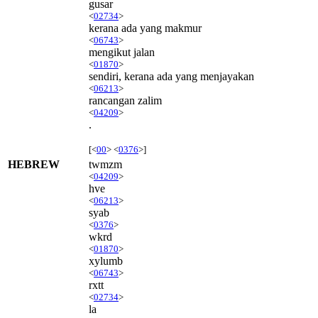
gusar
<
02734
>
kerana ada yang makmur
<
06743
>
mengikut jalan
<
01870
>
sendiri, kerana ada yang menjayakan
<
06213
>
rancangan zalim
<
04209
>
.
[<
00
> <
0376
>]
HEBREW
twmzm
<
04209
>
hve
<
06213
>
syab
<
0376
>
wkrd
<
01870
>
xylumb
<
06743
>
rxtt
<
02734
>
la