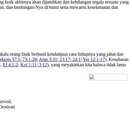
g fasik akhirnya akan dijatuhkan dan kehilangan segala sesuatu yang
gan, dan bimbingan-Nya di bumi serta mewarisi keselamatan dan
ala orang fasik berhasil kendatipun cara hidupnya yang jahat dan
Mazm 37:1; 73:1-28
;
Ams 3:31; 23:17; 24:1
;
Yer 12:1-17
). Kesabaran
d.
Ef 4:1-2
;
Kol 1:11; 3:12
), yang meyakinkan kita bahwa tidak lama
[+] Bhs. Inggris
served.
Oeniyati