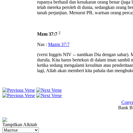
rupanya berhasil dan kesukaran orang benar (juga l
telah mereka peroleh di dunia, sedangkan orang be
tanah perjanjian. Menurut PB, warisan orang perca
2
Mzm 37:7
Nas :
Mazm 37:7
(versi Inggris NIV -- nantikan Dia dengan sabar).
dursila. Kita harus bertekun di dalam iman sambi
ketika sedang mengalami kesulitan atau penderita
lagi, Allah akan memberi kita pahala dan menghuk
Copyr
Bank BC
Tampilkan Alkitab