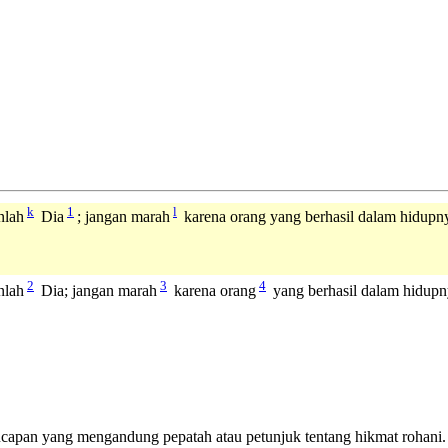
k
1
l
nlah
Dia
; jangan marah
karena orang yang berhasil dalam hidupn
2
3
4
nlah
Dia; jangan marah
karena orang
yang berhasil dalam hidupn
ucapan yang mengandung pepatah atau petunjuk tentang hikmat rohani.