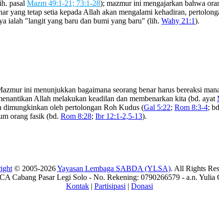
ih. pasal
Mazm 49:1-21; 73:1-28
); mazmur ini mengajarkan bahwa oran
nar yang tetap setia kepada Allah akan mengalami kehadiran, pertolon
ya ialah "langit yang baru dan bumi yang baru" (lih.
Wahy 21:1
).
 Mazmur ini menunjukkan bagaimana seorang benar harus bereaksi manak
l menantikan Allah melakukan keadilan dan membenarkan kita (bd. ayat
an dimungkinkan oleh pertolongan Roh Kudus (
Gal 5:22
;
Rom 8:3-4
; b
um orang fasik (bd.
Rom 8:28
;
Ibr 12:1-2,5-13
).
ight
© 2005-2026
Yayasan Lembaga SABDA (YLSA)
. All Rights Re
A Cabang Pasar Legi Solo - No. Rekening: 0790266579 - a.n. Yulia 
Kontak
|
Partisipasi
|
Donasi