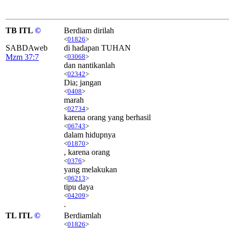
TB ITL
©
Berdiam dirilah
<
01826
>
SABDAweb
di hadapan TUHAN
Mzm 37:7
<
03068
>
dan nantikanlah
<
02342
>
Dia; jangan
<
0408
>
marah
<
02734
>
karena orang yang berhasil
<
06743
>
dalam hidupnya
<
01870
>
, karena orang
<
0376
>
yang melakukan
<
06213
>
tipu daya
<
04209
>
.
TL ITL
©
Berdiamlah
<
01826
>