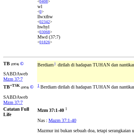
<
0408
>
wl
<
0
>
llwxthw
<
02342
>
hwhyl
<
03068
>
Mwd
(37:7)
<
01826
>
TB
©
j
Berdiam
dirilah di hadapan TUHAN dan nantika
(1974)
SABDAweb
Mzm 37:7
+TSK
1
TB
©
Berdiam dirilah di hadapan TUHAN dan nantika
(1974)
SABDAweb
Mzm 37:7
Catatan Full
1
Mzm 37:1-40
Life
Nas :
Mazm 37:1-40
Mazmur ini bukan sebuah doa, tetapi serangkaian 