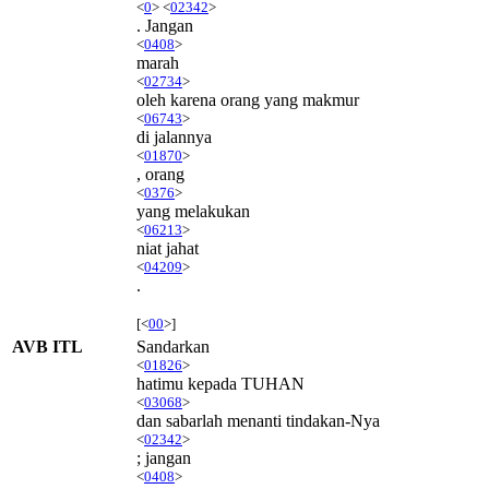
<
0
> <
02342
>
. Jangan
<
0408
>
marah
<
02734
>
oleh karena orang yang makmur
<
06743
>
di jalannya
<
01870
>
, orang
<
0376
>
yang melakukan
<
06213
>
niat jahat
<
04209
>
.
[<
00
>]
AVB ITL
Sandarkan
<
01826
>
hatimu kepada TUHAN
<
03068
>
dan sabarlah menanti tindakan-Nya
<
02342
>
; jangan
<
0408
>