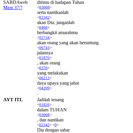
SABDAweb
dirimu di hadapan Tuhan
Mzm 37:7
<
03068
>
serta nantikanlah
<
02342
>
akan Dia; janganlah
<
0408
>
berbangkit amarahmu
<
02734
>
akan orang yang akan beruntung
<
06743
>
jalannya
<
01870
>
, akan orang
<
0376
>
yang melakukan
<
06213
>
daya upaya yang jahat
<
04209
>
.
AYT ITL
Jadilah tenang
<
01826
>
dalam TUHAN
<
03068
>
, dan nantikan
<
02342
> <
0
>
Dia dengan sabar