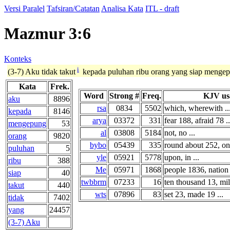
Versi Paralel
Tafsiran/Catatan
Analisa Kata
ITL - draft
Mazmur 3:6
Konteks
i
(3-7) Aku tidak takut
kepada puluhan ribu orang yang siap mengep
Kata
Frek.
Word
Strong #
Freq.
KJV us
aku
8896
rsa
0834
5502
which, wherewith ..
kepada
8146
arya
03372
331
fear 188, afraid 78 ..
mengepung
53
al
03808
5184
not, no ...
orang
9820
bybo
05439
335
round about 252, on 
puluhan
5
yle
05921
5778
upon, in ...
ribu
388
Me
05971
1868
people 1836, nation 
siap
40
twbbrm
07233
16
ten thousand 13, mill
takut
440
wts
07896
83
set 23, made 19 ...
tidak
7402
yang
24457
(3-7) Aku