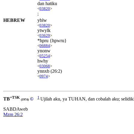
dan hatiku
<
03820
>
;
HEBREW
yblw
<
03820
>
ytwylk
<
03629
>
*hpru {hpwru}
<
06884
>
ynonw
<
05254
>
hwhy
<
03068
>
ynnxb
(26:2)
<
0974
>
+TSK
1
TB
©
Ujilah aku, ya TUHAN, dan cobalah aku; selidiki
(1974)
SABDAweb
Mzm 26:2