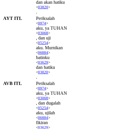
dan akan hatiku
<
03820
>
.
AYT ITL
Periksalah
<
0974
>
aku, ya TUHAN
<
03068
>
, dan uji
<
05254
>
aku. Murnikan
<
06884
>
batinku
<
03629
>
dan hatiku
<
03820
>
.
AVB ITL
Periksalah
<
0974
>
aku, ya TUHAN
<
03068
>
, dan dugalah
<
05254
>
aku, ujilah
<
06884
>
fikiran
<
03629
>