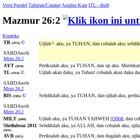
Versi Paralel
Tafsiran/Catatan
Analisa Kata
ITL - draft
Mazmur 26:2
Konteks
TB
©
c
Ujilah
aku, ya TUHAN, dan cobalah aku; selidiki
(1974)
SABDAweb
Mzm 26:2
AYT
Periksalah aku, ya TUHAN, dan uji aku. Murnikan 
(2018)
TL
©
Ujilah akan daku, ya Tuhan! cobalah akan daku da
(1954)
SABDAweb
Mzm 26:2
BIS
©
Selidikilah aku, ya TUHAN, dan ujilah aku, periks
(1985)
SABDAweb
Mzm 26:2
MILT
Ujilah aku, ya
TUHAN
YAHWEH
03068
, dan co
(2008)
Shellabear 2011
Selidikilah aku, ya ALLAH, dan cobalah aku, ujila
(2011)
AVB
Periksalah aku, ya TUHAN, dan dugalah aku, ujilah
(2015)