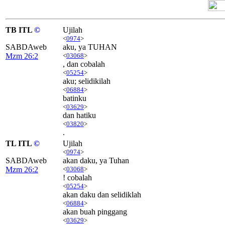
TB ITL
©
Ujilah
<
0974
>
SABDAweb
aku, ya TUHAN
Mzm 26:2
<
03068
>
, dan cobalah
<
05254
>
aku; selidikilah
<
06884
>
batinku
<
03629
>
dan hatiku
<
03820
>
.
TL ITL
©
Ujilah
<
0974
>
SABDAweb
akan daku, ya Tuhan
Mzm 26:2
<
03068
>
! cobalah
<
05254
>
akan daku dan selidiklah
<
06884
>
akan buah pinggang
<
03629
>