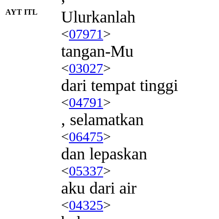
AYT ITL
Ulurkanlah
<
07971
>
tangan-Mu
<
03027
>
dari tempat tinggi
<
04791
>
, selamatkan
<
06475
>
dan lepaskan
<
05337
>
aku dari air
<
04325
>