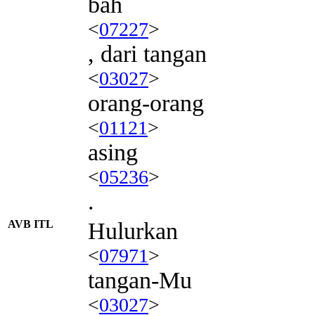
bah
<
07227
>
, dari tangan
<
03027
>
orang-orang
<
01121
>
asing
<
05236
>
.
AVB ITL
Hulurkan
<
07971
>
tangan-Mu
<
03027
>