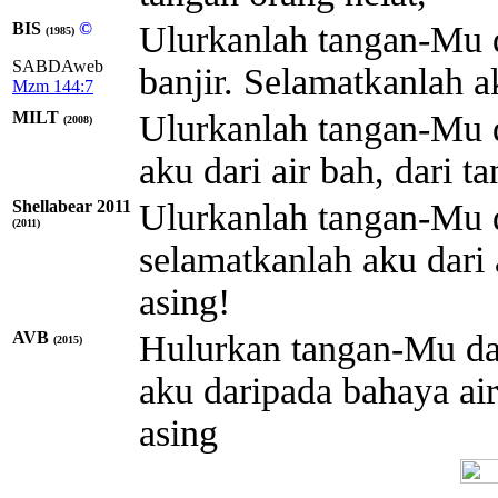
BIS
©
Ulurkanlah tangan-Mu d
(1985)
SABDAweb
banjir. Selamatkanlah a
Mzm 144:7
MILT
Ulurkanlah tangan-Mu d
(2008)
aku dari air bah, dari ta
Shellabear 2011
Ulurkanlah tangan-Mu d
(2011)
selamatkanlah aku dari 
asing!
AVB
Hulurkan tangan-Mu dar
(2015)
aku daripada bahaya air
asing