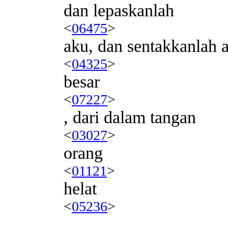
dan lepaskanlah
<
06475
>
aku, dan sentakkanlah a
<
04325
>
besar
<
07227
>
, dari dalam tangan
<
03027
>
orang
<
01121
>
helat
<
05236
>
,