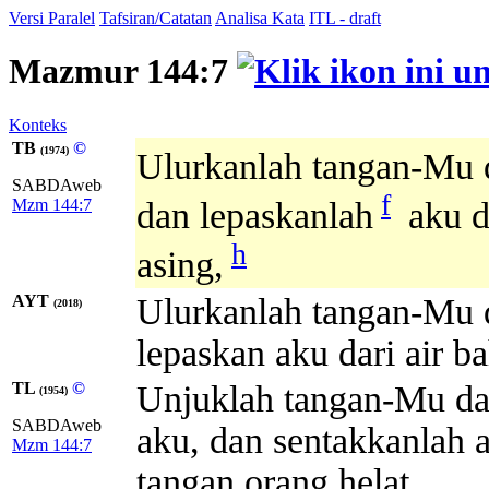
Versi Paralel
Tafsiran/Catatan
Analisa Kata
ITL - draft
Mazmur 144:7
Konteks
TB
©
(1974)
Ulurkanlah tangan-Mu d
SABDAweb
f
Mzm 144:7
dan lepaskanlah
aku da
h
asing,
AYT
Ulurkanlah tangan-Mu d
(2018)
lepaskan aku dari air b
TL
©
Unjuklah tangan-Mu dar
(1954)
SABDAweb
aku, dan sentakkanlah a
Mzm 144:7
tangan orang helat,