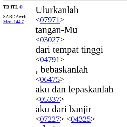
TB ITL
©
Ulurkanlah
SABDAweb
<
07971
>
Mzm 144:7
tangan-Mu
<
03027
>
dari tempat tinggi
<
04791
>
, bebaskanlah
<
06475
>
aku dan lepaskanlah
<
05337
>
aku dari banjir
<
07227
> <
04325
>