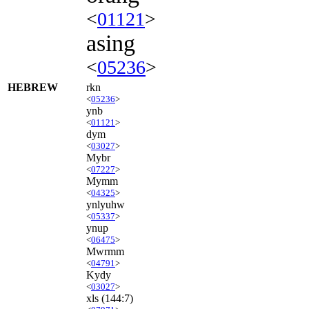
<
01121
>
asing
<
05236
>
HEBREW
rkn
<
05236
>
ynb
<
01121
>
dym
<
03027
>
Mybr
<
07227
>
Mymm
<
04325
>
ynlyuhw
<
05337
>
ynup
<
06475
>
Mwrmm
<
04791
>
Kydy
<
03027
>
xls
(144:7)