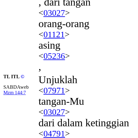
, dari tangan
<
03027
>
orang-orang
<
01121
>
asing
<
05236
>
,
TL ITL
©
Unjuklah
SABDAweb
<
07971
>
Mzm 144:7
tangan-Mu
<
03027
>
dari dalam ketinggian
<
04791
>