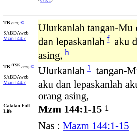
<
07971
>
TB
©
(1974)
Ulurkanlah tangan-Mu d
SABDAweb
f
Mzm 144:7
dan lepaskanlah
aku da
h
asing,
+TSK
1
TB
©
Ulurkanlah
tangan-M
(1974)
SABDAweb
aku dan lepaskanlah aku
Mzm 144:7
orang asing,
Catatan Full
1
Mzm 144:1-15
Life
Nas :
Mazm 144:1-15