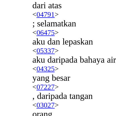
dari atas
<
04791
>
; selamatkan
<
06475
>
aku dan lepaskan
<
05337
>
aku daripada bahaya air
<
04325
>
yang besar
<
07227
>
, daripada tangan
<
03027
>
orang