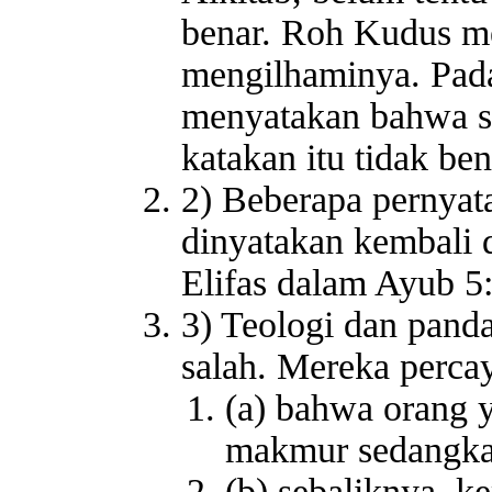
benar. Roh Kudus men
mengilhaminya. Pada 
menyatakan bahwa se
katakan itu tidak be
2) Beberapa pernya
dinyatakan kembali 
Elifas dalam Ayub 5
3) Teologi dan pand
salah. Mereka perca
(a) bahwa orang 
makmur sedangkan
(b) sebaliknya, k