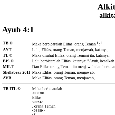
Alki
alkit
Ayub 4:1
TB ©
1
1
Maka berbicaralah Elifas, orang Teman
:
AYT
Lalu, Elifas, orang Teman, menjawab, katanya,
TL ©
Maka disahut Elifaz, orang Temani itu, katanya:
BIS ©
Lalu berbicaralah Elifas, katanya: "Ayub, kesalkah
MILT
Dan Elifas orang Teman itu menjawab dan berkata
Shellabear 2011
Maka Elifas, orang Teman, menjawab,
AVB
Maka Elifas, orang Teman, menjawab,
TB ITL ©
Maka berbicaralah
<06030>
Elifas
<0464>
, orang Teman
<08489>
: [