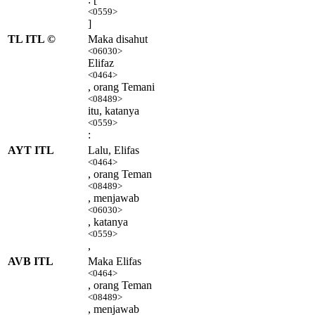
<0559>
]
TL ITL ©
Maka disahut
<06030>
Elifaz
<0464>
, orang Temani
<08489>
itu, katanya
<0559>
:
AYT ITL
Lalu, Elifas
<0464>
, orang Teman
<08489>
, menjawab
<06030>
, katanya
<0559>
,
AVB ITL
Maka Elifas
<0464>
, orang Teman
<08489>
, menjawab