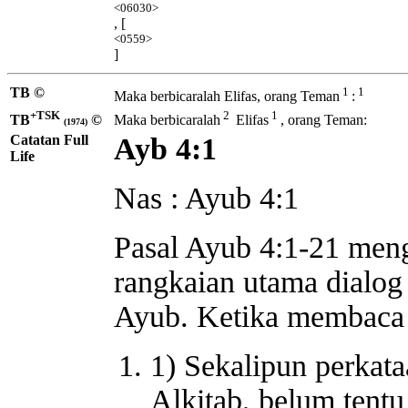
<06030>
, [
<0559>
]
TB ©
1
1
Maka berbicaralah Elifas, orang Teman
:
+TSK
2
1
TB
©
Maka berbicaralah
Elifas
, orang Teman:
(1974)
Catatan Full
Ayb 4:1
Life
Nas : Ayub 4:1
Pasal Ayub 4:1-21 meng
rangkaian utama dialog 
Ayub. Ketika membaca d
1) Sekalipun perkata
Alkitab, belum tent