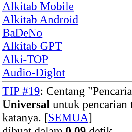
Alkitab Mobile
Alkitab Android
BaDeNo
Alkitab GPT
Alki-TOP
Audio-Diglot
TIP #19
: Centang "Pencari
Universal
untuk pencarian t
katanya. [
SEMUA
]
dibuat dalam
0.09
detik