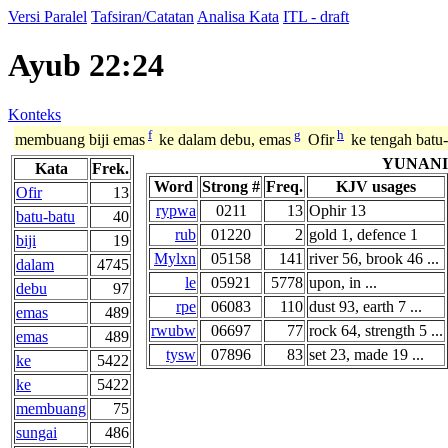
Versi Paralel
Tafsiran/Catatan
Analisa Kata
ITL - draft
Ayub 22:24
Konteks
f
g
h
membuang biji emas
ke dalam debu, emas
Ofir
ke tengah batu-
YUNANI
Kata
Frek.
Word
Strong #
Freq.
KJV usages
Ofir
13
rypwa
0211
13
Ophir 13
batu-batu
40
rub
01220
2
gold 1, defence 1
biji
19
Mylxn
05158
141
river 56, brook 46 ...
dalam
4745
le
05921
5778
upon, in ...
debu
97
rpe
06083
110
dust 93, earth 7 ...
emas
489
rwubw
06697
77
rock 64, strength 5 ...
emas
489
tysw
07896
83
set 23, made 19 ...
ke
5422
ke
5422
membuang
75
sungai
486