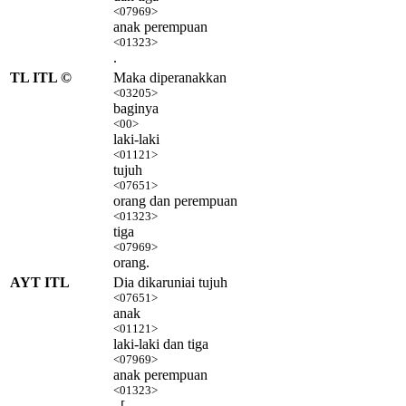
<07969>
anak perempuan
<01323>
.
TL ITL ©
Maka diperanakkan
<03205>
baginya
<00>
laki-laki
<01121>
tujuh
<07651>
orang dan perempuan
<01323>
tiga
<07969>
orang.
AYT ITL
Dia dikaruniai tujuh
<07651>
anak
<01121>
laki-laki dan tiga
<07969>
anak perempuan
<01323>
. [