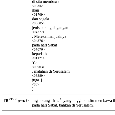
di situ membawa
<0935>
ikan
<01709>
dan segala
<03605>
jenis barang dagangan
<04377>
. Mereka menjualnya
<04376>
pada hari Sabat
<07676>
kepada bani
<01121>
Yehuda
<03063>
, malahan di Yerusalem
<03389>
juga. [
<00>
]
+TSK
1
TB
©
Juga orang Tirus
yang tinggal di situ membawa i
(1974)
pada hari Sabat, bahkan di Yerusalem.