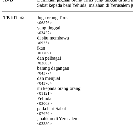
Sabat kepada bani Yehuda, malahan di Yerusalem j
TB ITL ©
Juga orang Tirus
<06876>
yang tinggal
<03427>
di situ membawa
<0935>
ikan
<01709>
dan pelbagai
<03605>
barang dagangan
<04377>
dan menjual
<04376>
itu kepada orang-orang
<01121>
Yehuda
<03063>
pada hari Sabat
<07676>
, bahkan di Yerusalem
<03389>
.