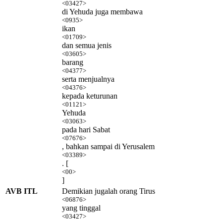
<03427>
di Yehuda juga membawa
<0935>
ikan
<01709>
dan semua jenis
<03605>
barang
<04377>
serta menjualnya
<04376>
kepada keturunan
<01121>
Yehuda
<03063>
pada hari Sabat
<07676>
, bahkan sampai di Yerusalem
<03389>
. [
<00>
]
AVB ITL
Demikian jugalah orang Tirus
<06876>
yang tinggal
<03427>