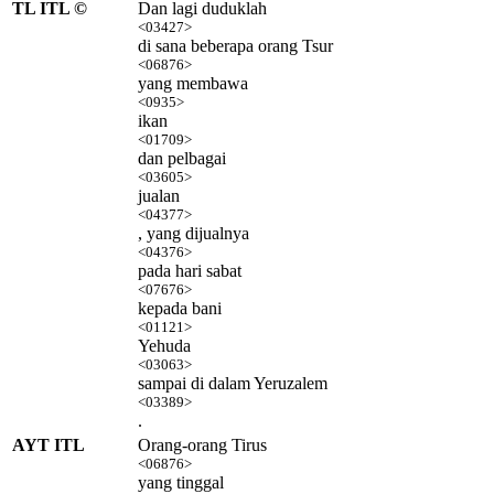
TL ITL ©
Dan lagi duduklah
<03427>
di sana beberapa orang Tsur
<06876>
yang membawa
<0935>
ikan
<01709>
dan pelbagai
<03605>
jualan
<04377>
, yang dijualnya
<04376>
pada hari sabat
<07676>
kepada bani
<01121>
Yehuda
<03063>
sampai di dalam Yeruzalem
<03389>
.
AYT ITL
Orang-orang Tirus
<06876>
yang tinggal