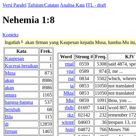
Versi Paralel
Tafsiran/Catatan
Analisa Kata
ITL - draft
Nehemia 1:8
Konteks
n
Ingatlah
akan firman yang Kaupesan kepada Musa, hamba-Mu itu, 
Kata
Frek.
Word
Strong #
Freq.
KJV 
Kaupesan
1
rmal
0559
5308
said 4874, spe
Kucerai-beraikan
1
yna
0589
874
I, me ...
Musa
873
rsa
0834
5502
which, wherewi
akan
8986
ta
0853
11050
not translated
akan
8986
Mkta
0853
11050
not translated
antara
1165
Mta
0859
1091
thou, you ...
bangsa-bangsa
537
rbdh
01697
1441
word 807, thin
berubah
68
rkz
02142
232
remember 172,
Bila
115
wlemt
04603
36
trespass 13, c
di
12859
hsm
04872
766
Moses 766
firman
1465