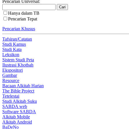
Pencarian Universal:
Hanya dalam TB
Pencarian Tepat
Pencarian Khusus
Tafsiran/Catatan
Studi Kamus
Studi Kata
Leksikon
Sistem Studi Peta
Ilustrasi Khotbah
Ekspositori
Gambar
Resource
Bacaan Alkitab Harian
The Bible Project
Tetelestai
Studi Alkitab Suku
SABDA web
Software SABDA
Alkitab Mobile
Alkitab Android
BaDeNo