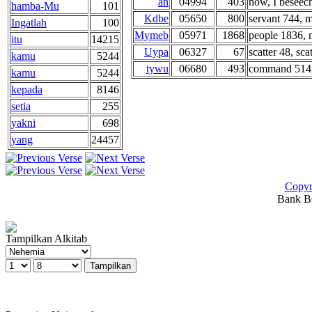
an
04994
403
now, I beseech 
hamba-Mu
101
Kdbe
05650
800
servant 744, m
Ingatlah
100
Mymeb
05971
1868
people 1836, n
itu
14215
Uypa
06327
67
scatter 48, sca
kamu
5244
tywu
06680
493
command 514, 
kamu
5244
kepada
8146
setia
255
yakni
698
yang
24457
Copyr
Bank BC
Tampilkan Alkitab