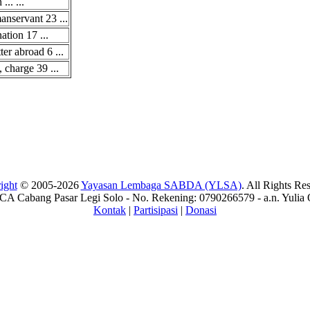
... ...
anservant 23 ...
ation 17 ...
tter abroad 6 ...
charge 39 ...
ight
© 2005-2026
Yayasan Lembaga SABDA (YLSA)
. All Rights Re
A Cabang Pasar Legi Solo - No. Rekening: 0790266579 - a.n. Yulia 
Kontak
|
Partisipasi
|
Donasi