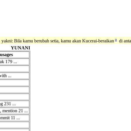
o
yakni: Bila kamu berubah setia, kamu akan Kucerai-beraikan
di ant
YUNANI
usages
ak 179 ...
th ...
g 231 ...
 mention 21 ...
ommit 11 ...