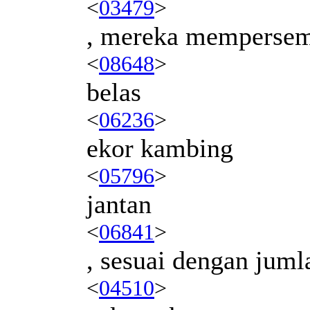
<
03479
>
, mereka memperse
<
08648
>
belas
<
06236
>
ekor kambing
<
05796
>
jantan
<
06841
>
, sesuai dengan juml
<
04510
>