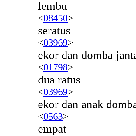
lembu
<
08450
>
seratus
<
03969
>
ekor dan domba jant
<
01798
>
dua ratus
<
03969
>
ekor dan anak domb
<
0563
>
empat