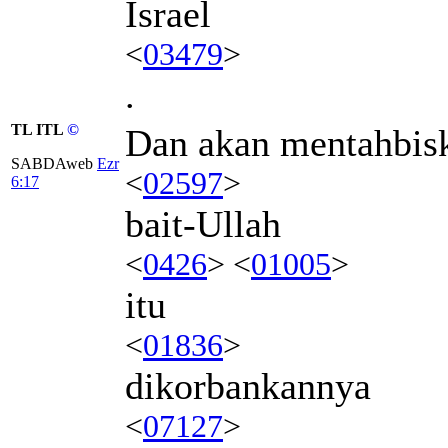
Israel
<
03479
>
.
TL ITL
©
Dan akan mentahbis
SABDAweb
Ezr
<
02597
>
6:17
bait-Ullah
<
0426
> <
01005
>
itu
<
01836
>
dikorbankannya
<
07127
>