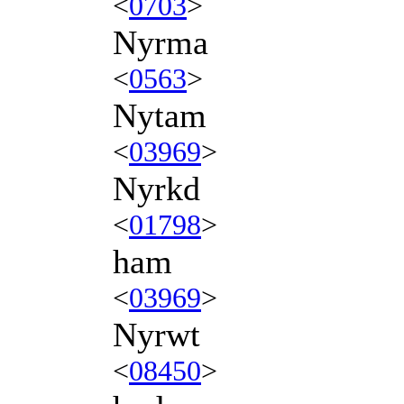
<
0703
>
Nyrma
<
0563
>
Nytam
<
03969
>
Nyrkd
<
01798
>
ham
<
03969
>
Nyrwt
<
08450
>