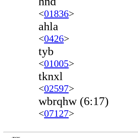
hnd
<
01836
>
ahla
<
0426
>
tyb
<
01005
>
tknxl
<
02597
>
wbrqhw
(6:17)
<
07127
>