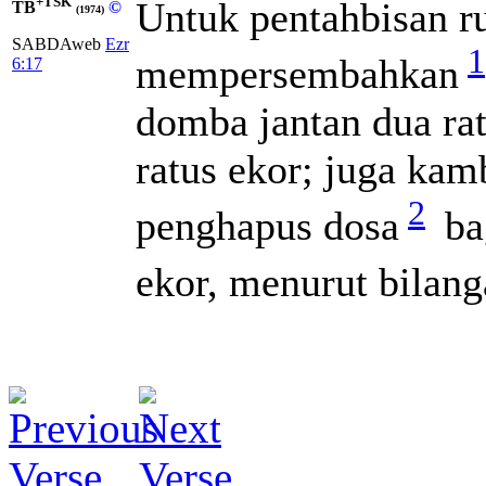
+TSK
Untuk pentahbisan r
TB
©
(1974)
SABDAweb
Ezr
1
mempersembahkan
6:17
domba jantan dua ra
ratus ekor; juga kam
2
penghapus dosa
bag
ekor, menurut bilan