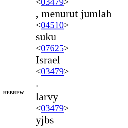
<
03479
>
, menurut jumlah
<
04510
>
suku
<
07625
>
Israel
<
03479
>
.
HEBREW
larvy
<
03479
>
yjbs