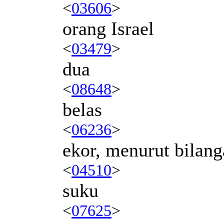
<
03606
>
orang Israel
<
03479
>
dua
<
08648
>
belas
<
06236
>
ekor, menurut bilan
<
04510
>
suku
<
07625
>