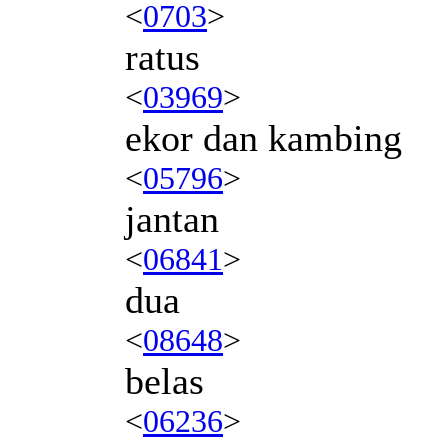
<
0703
>
ratus
<
03969
>
ekor dan kambing
<
05796
>
jantan
<
06841
>
dua
<
08648
>
belas
<
06236
>