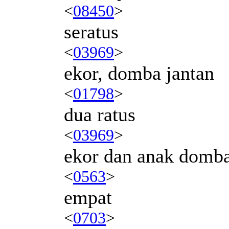
<
08450
>
seratus
<
03969
>
ekor, domba jantan
<
01798
>
dua ratus
<
03969
>
ekor dan anak domb
<
0563
>
empat
<
0703
>