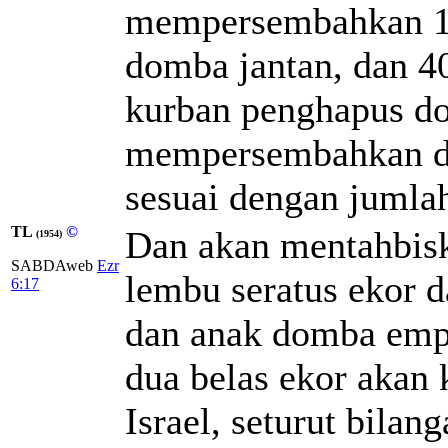
mempersembahkan 10
domba jantan, dan 4
kurban penghapus dos
mempersembahkan du
sesuai dengan jumlah
TL
©
Dan akan mentahbisk
(1954)
SABDAweb
Ezr
lembu seratus ekor d
6:17
dan anak domba empa
dua belas ekor akan
Israel, seturut bilan