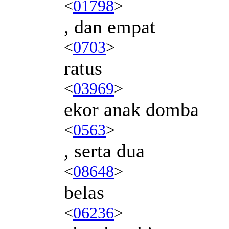
<
01798
>
, dan empat
<
0703
>
ratus
<
03969
>
ekor anak domba
<
0563
>
, serta dua
<
08648
>
belas
<
06236
>