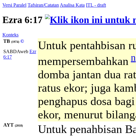
Versi Paralel
Tafsiran/Catatan
Analisa Kata
ITL - draft
Ezra 6:17
Konteks
TB
©
Untuk pentahbisan r
(1974)
SABDAweb
Ezr
n
6:17
mempersembahkan
domba jantan dua ra
ratus ekor; juga kam
penghapus dosa bagi 
ekor, menurut bilang
AYT
Untuk penahbisan Bai
(2018)