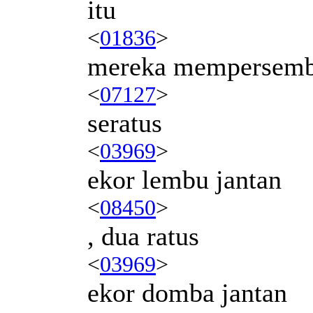
itu
<
01836
>
mereka mempersem
<
07127
>
seratus
<
03969
>
ekor lembu jantan
<
08450
>
, dua ratus
<
03969
>
ekor domba jantan