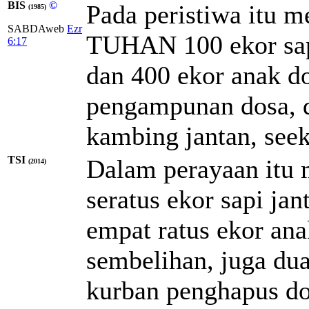
BIS
©
Pada peristiwa itu
(1985)
SABDAweb
Ezr
TUHAN 100 ekor sapi
6:17
dan 400 ekor anak d
pengampunan dosa, d
kambing jantan, seeko
TSI
Dalam perayaan itu
(2014)
seratus ekor sapi ja
empat ratus ekor an
sembelihan, juga dua
kurban penghapus dos