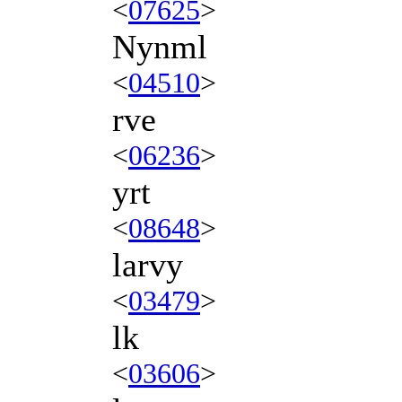
<
07625
>
Nynml
<
04510
>
rve
<
06236
>
yrt
<
08648
>
larvy
<
03479
>
lk
<
03606
>