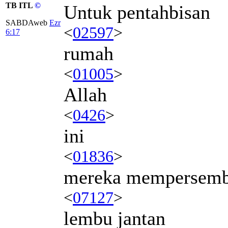
TB ITL
©
Untuk pentahbisan
SABDAweb
Ezr
<
02597
>
6:17
rumah
<
01005
>
Allah
<
0426
>
ini
<
01836
>
mereka mempersem
<
07127
>
lembu jantan