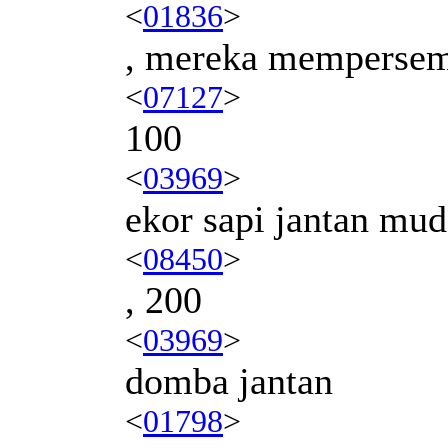
<
01836
>
, mereka memperse
<
07127
>
100
<
03969
>
ekor sapi jantan mud
<
08450
>
, 200
<
03969
>
domba jantan
<
01798
>