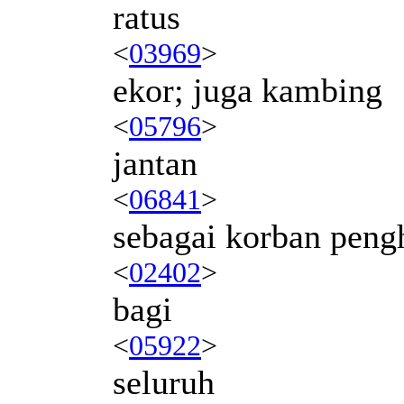
ratus
<
03969
>
ekor; juga kambing
<
05796
>
jantan
<
06841
>
sebagai korban peng
<
02402
>
bagi
<
05922
>
seluruh