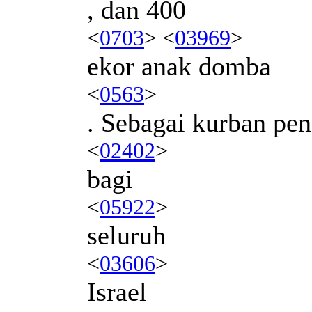
, dan 400
<
0703
> <
03969
>
ekor anak domba
<
0563
>
. Sebagai kurban pe
<
02402
>
bagi
<
05922
>
seluruh
<
03606
>
Israel