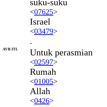
suku-suku
<
07625
>
Israel
<
03479
>
.
AVB ITL
Untuk perasmian
<
02597
>
Rumah
<
01005
>
Allah
<
0426
>