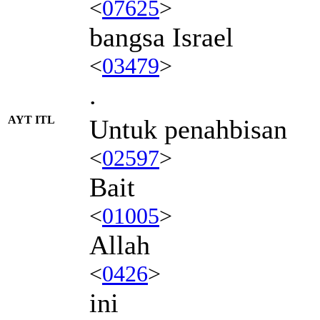
<
07625
>
bangsa Israel
<
03479
>
.
AYT ITL
Untuk penahbisan
<
02597
>
Bait
<
01005
>
Allah
<
0426
>
ini