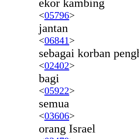
ekor kambing
<
05796
>
jantan
<
06841
>
sebagai korban peng
<
02402
>
bagi
<
05922
>
semua
<
03606
>
orang Israel