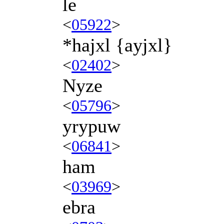
le
<
05922
>
*hajxl {ayjxl}
<
02402
>
Nyze
<
05796
>
yrypuw
<
06841
>
ham
<
03969
>
ebra