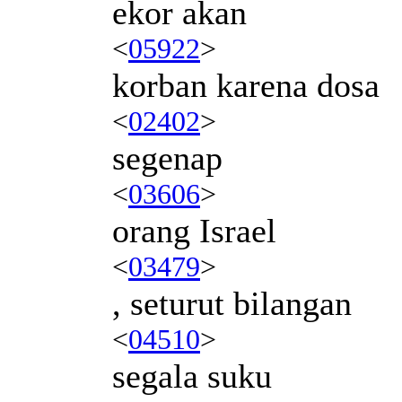
ekor akan
<
05922
>
korban karena dosa
<
02402
>
segenap
<
03606
>
orang Israel
<
03479
>
, seturut bilangan
<
04510
>
segala suku