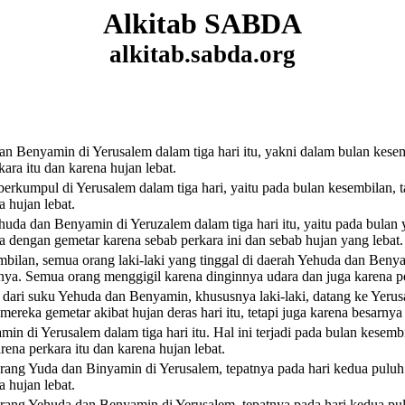
Alkitab SABDA
alkitab.sabda.org
 dan Benyamin
di Yerusalem dalam tiga hari itu, yakni dalam bulan kese
ara itu dan karena hujan lebat.
rkumpul di Yerusalem dalam tiga hari, yaitu pada bulan kesembilan, t
 hujan lebat.
huda dan Benyamin di Yeruzalem dalam tiga hari itu, yaitu pada bulan 
a dengan gemetar karena sebab perkara ini dan sebab hujan yang lebat.
sembilan, semua orang laki-laki yang tinggal di daerah Yehuda dan B
ya. Semua orang menggigil karena dinginnya udara dan juga karena pe
l dari suku Yehuda dan Benyamin, khususnya laki-laki, datang ke Yerus
reka gemetar akibat hujan deras hari itu, tetapi juga karena besarnya 
di Yerusalem dalam tiga hari itu. Hal ini terjadi pada bulan kesembil
rena perkara itu dan karena hujan lebat.
ang Yuda dan Binyamin di Yerusalem, tepatnya pada hari kedua puluh 
a hujan lebat.
rang Yehuda dan Benyamin di Yerusalem, tepatnya pada hari kedua pu