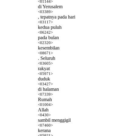
<01144>
di Yerusalem
<03389>
, tepatnya pada hari
<03117>
kedua puluh
<06242>
pada bulan
<02320>
kesembilan
<08671>
. Seluruh
<03605>
rakyat
<05971>
duduk
<03427>
di halaman
<07339>
Rumah
<01004>
Allah
<0430>
sambil menggigil
<07460>
kerana
<05921>