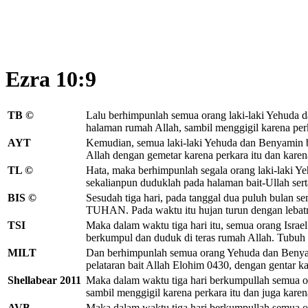
Ezra 10:9
TB ©
Lalu berhimpunlah semua orang laki-laki Yehuda
halaman rumah Allah, sambil menggigil karena perk
AYT
Kemudian, semua laki-laki Yehuda dan Benyamin be
Allah dengan gemetar karena perkara itu dan karena
TL ©
Hata, maka berhimpunlah segala orang laki-laki Ye
sekalianpun duduklah pada halaman bait-Ullah sert
BIS ©
Sesudah tiga hari, pada tanggal dua puluh bulan 
TUHAN. Pada waktu itu hujan turun dengan lebatn
TSI
Maka dalam waktu tiga hari itu, semua orang Israe
berkumpul dan duduk di teras rumah Allah. Tubuh me
MILT
Dan berhimpunlah semua orang Yehuda dan Benyamin 
pelataran bait Allah Elohim 0430, dengan gentar ka
Shellabear 2011
Maka dalam waktu tiga hari berkumpullah semua or
sambil menggigil karena perkara itu dan juga karen
AVB
Maka dalam waktu tiga hari berkumpullah semua o