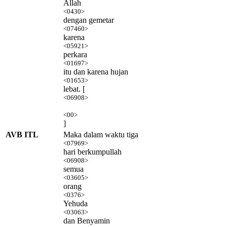
Allah
<0430>
dengan gemetar
<07460>
karena
<05921>
perkara
<01697>
itu dan karena hujan
<01653>
lebat. [
<06908>
<00>
]
AVB ITL
Maka dalam waktu tiga
<07969>
hari berkumpullah
<06908>
semua
<03605>
orang
<0376>
Yehuda
<03063>
dan Benyamin