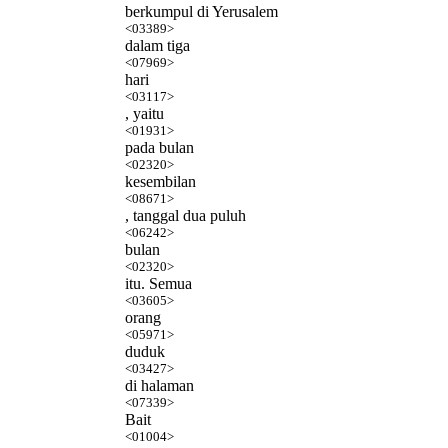
berkumpul di Yerusalem
<03389>
dalam tiga
<07969>
hari
<03117>
, yaitu
<01931>
pada bulan
<02320>
kesembilan
<08671>
, tanggal dua puluh
<06242>
bulan
<02320>
itu. Semua
<03605>
orang
<05971>
duduk
<03427>
di halaman
<07339>
Bait
<01004>