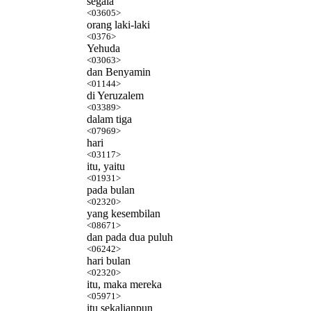
segala
<03605>
orang laki-laki
<0376>
Yehuda
<03063>
dan Benyamin
<01144>
di Yeruzalem
<03389>
dalam tiga
<07969>
hari
<03117>
itu, yaitu
<01931>
pada bulan
<02320>
yang kesembilan
<08671>
dan pada dua puluh
<06242>
hari bulan
<02320>
itu, maka mereka
<05971>
itu sekalianpun