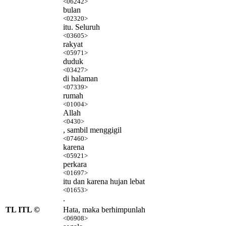
<06242>
bulan
<02320>
itu. Seluruh
<03605>
rakyat
<05971>
duduk
<03427>
di halaman
<07339>
rumah
<01004>
Allah
<0430>
, sambil menggigil
<07460>
karena
<05921>
perkara
<01697>
itu dan karena hujan lebat
<01653>
.
TL ITL ©
Hata, maka berhimpunlah
<06908>