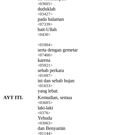
<03605>
duduklah
<03427>
pada halaman
<07339>
bait-Ullah
<0430>
<01004>
serta dengan gemetar
<07460>
karena
<05921>
sebab perkara
<01697>
ini dan sebab hujan
<01653>
yang lebat.
AYT ITL
Kemudian, semua
<03605>
laki-laki
<0376>
Yehuda
<03063>
dan Benyamin
<01144>