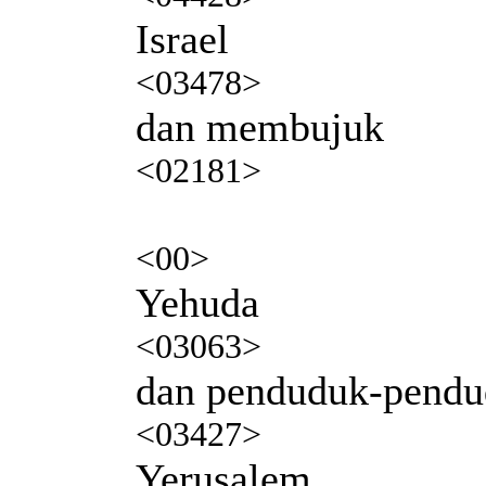
Israel
<03478>
dan membujuk
<02181>
<00>
Yehuda
<03063>
dan penduduk-pend
<03427>
Yerusalem