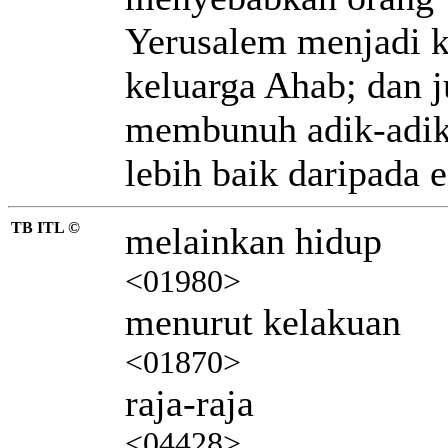
Yerusalem menjadi ka
keluarga Ahab; dan j
membunuh adik-adikm
lebih baik daripada 
TB ITL ©
melainkan hidup
<01980>
menurut kelakuan
<01870>
raja-raja
<04428>