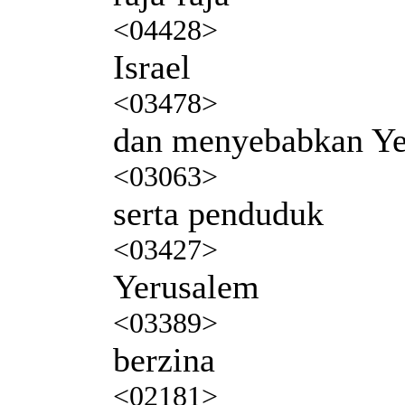
<04428>
Israel
<03478>
dan menyebabkan Y
<03063>
serta penduduk
<03427>
Yerusalem
<03389>
berzina
<02181>