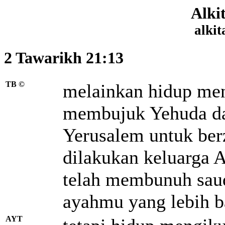
Alki
alkit
2 Tawarikh 21:13
TB ©
melainkan hidup menu
membujuk Yehuda d
Yerusalem untuk ber
dilakukan keluarga 
telah membunuh saud
ayahmu yang lebih b
AYT