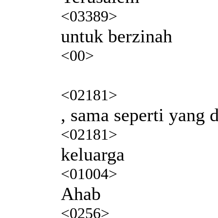
<03389>
untuk berzinah
<00>
<02181>
, sama seperti yang 
<02181>
keluarga
<01004>
Ahab
<0256>