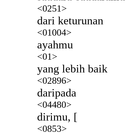
<0251>
dari keturunan
<01004>
ayahmu
<01>
yang lebih baik
<02896>
daripada
<04480>
dirimu, [
<0853>