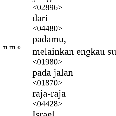
<02896>
dari
<04480>
padamu,
TL ITL ©
melainkan engkau su
<01980>
pada jalan
<01870>
raja-raja
<04428>
Israel