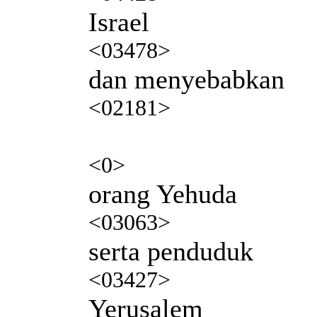
Israel
<03478>
dan menyebabkan
<02181>
<0>
orang Yehuda
<03063>
serta penduduk
<03427>
Yerusalem