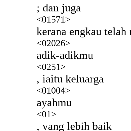
; dan juga
<01571>
kerana engkau tela
<02026>
adik-adikmu
<0251>
, iaitu keluarga
<01004>
ayahmu
<01>
, yang lebih baik