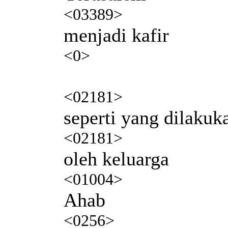
<03389>
menjadi kafir
<0>
<02181>
seperti yang dilakuk
<02181>
oleh keluarga
<01004>
Ahab
<0256>