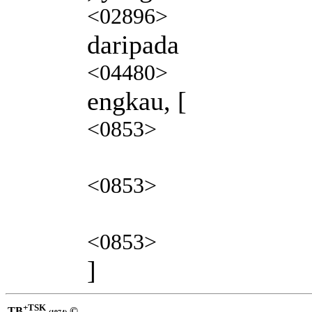
<02896>
daripada
<04480>
engkau, [
<0853>
<0853>
<0853>
]
+TSK
TB
©