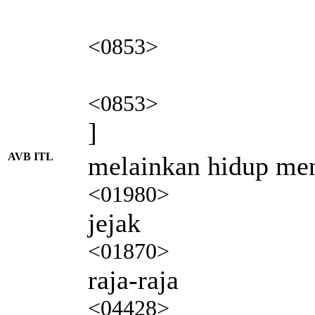
<0853>
<0853>
]
AVB ITL
melainkan hidup men
<01980>
jejak
<01870>
raja-raja
<04428>