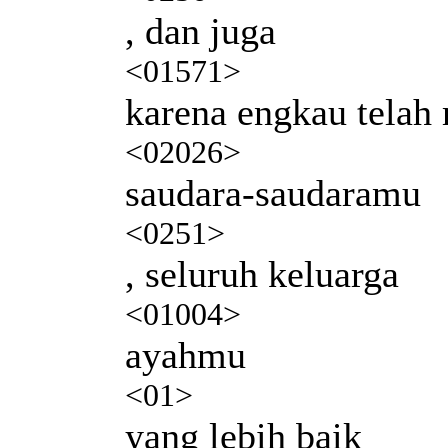
, dan juga
<01571>
karena engkau tela
<02026>
saudara-saudaramu
<0251>
, seluruh keluarga
<01004>
ayahmu
<01>
yang lebih baik