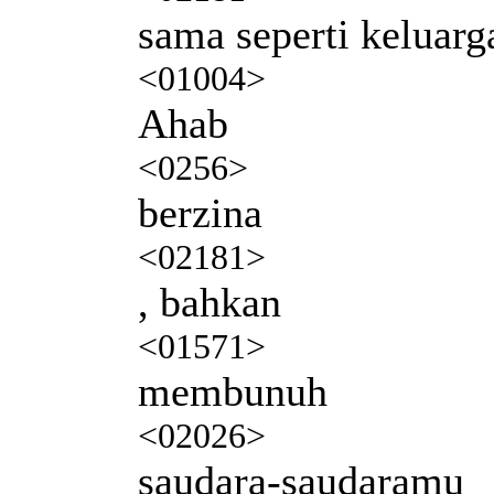
sama seperti keluarg
<01004>
Ahab
<0256>
berzina
<02181>
, bahkan
<01571>
membunuh
<02026>
saudara-saudaramu