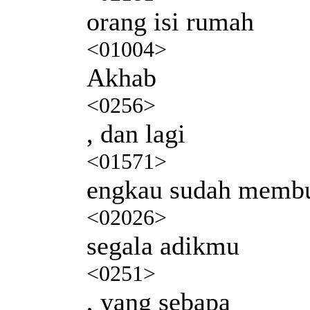
orang isi rumah
<01004>
Akhab
<0256>
, dan lagi
<01571>
engkau sudah memb
<02026>
segala adikmu
<0251>
, yang sebapa