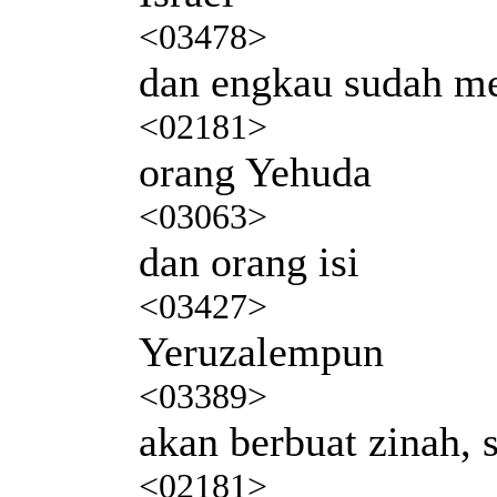
<03478>
dan engkau sudah m
<02181>
orang Yehuda
<03063>
dan orang isi
<03427>
Yeruzalempun
<03389>
akan berbuat zinah, s
<02181>