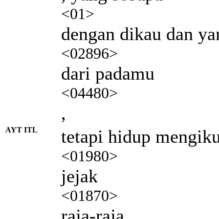
<01>
dengan dikau dan ya
<02896>
dari padamu
<04480>
,
AYT ITL
tetapi hidup mengiku
<01980>
jejak
<01870>
raja-raja