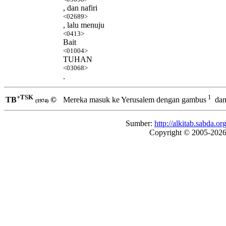
, dan nafiri
<02689>
, lalu menuju
<0413>
Bait
<01004>
TUHAN
<03068>
.
+TSK
1
TB
©
Mereka masuk ke Yerusalem dengan gambus
dan
(1974)
Sumber:
http://alkitab.sabda
Copyright © 2005-202