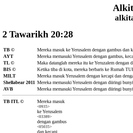
Alki
alkit
2 Tawarikh 20:28
TB ©
Mereka masuk ke Yerusalem dengan gambus dan k
AYT
Mereka memasuki Yerusalem dengan gambus, kecap
TL ©
Maka datanglah mereka itu ke Yeruzalem dengan da
BIS ©
Ketika tiba di kota, mereka berbaris ke Rumah TU
MILT
Mereka masuk Yerusalem dengan kecapi dan den
Shellabear 2011
Mereka memasuki Yerusalem dengan diiringi bunyi
AVB
Mereka memasuki Yerusalem dengan diiringi bunyi
TB ITL ©
Mereka masuk
<0935>
ke Yerusalem
<03389>
dengan gambus
<05035>
dan kecapi