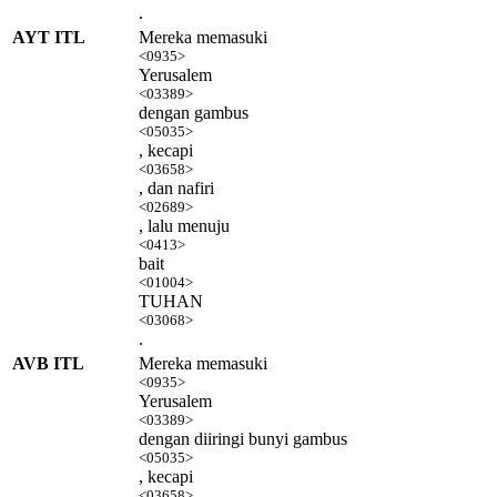
.
AYT ITL
Mereka memasuki
<0935>
Yerusalem
<03389>
dengan gambus
<05035>
, kecapi
<03658>
, dan nafiri
<02689>
, lalu menuju
<0413>
bait
<01004>
TUHAN
<03068>
.
AVB ITL
Mereka memasuki
<0935>
Yerusalem
<03389>
dengan diiringi bunyi gambus
<05035>
, kecapi
<03658>