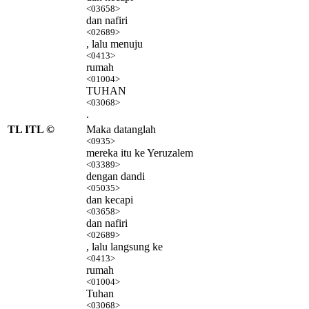
<03658>
dan nafiri
<02689>
, lalu menuju
<0413>
rumah
<01004>
TUHAN
<03068>
.
TL ITL ©
Maka datanglah
<0935>
mereka itu ke Yeruzalem
<03389>
dengan dandi
<05035>
dan kecapi
<03658>
dan nafiri
<02689>
, lalu langsung ke
<0413>
rumah
<01004>
Tuhan
<03068>