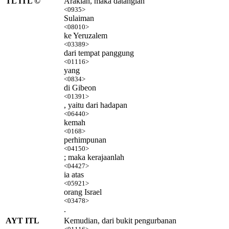
TL ITL ©
Arakian, maka datanglah
<0935>
Sulaiman
<08010>
ke Yeruzalem
<03389>
dari tempat panggung
<01116>
yang
<0834>
di Gibeon
<01391>
, yaitu dari hadapan
<06440>
kemah
<0168>
perhimpunan
<04150>
; maka kerajaanlah
<04427>
ia atas
<05921>
orang Israel
<03478>
.
AYT ITL
Kemudian, dari bukit pengurbanan