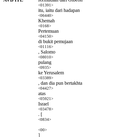
<01391>
itu, iaitu dari hadapan
<06440>
Khemah
<0168>
Pertemuan
<04150>
di bukit pemujaan
<01116>
, Salomo
<08010>
pulang
<0935>
ke Yerusalem
<03389>
, dan dia pun bertakhta
<04427>
atas
<05921>
Israel
<03478>
. [
<0834>
<00>
]