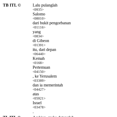
TB ITL ©
Lalu pulanglah
<0935>
Salomo
<08010>
dari bukit pengorbanan
<01116>
yang
<0834>
di Gibeon
<01391>
itu, dari depan
<06440>
Kemah
<0168>
Pertemuan
<04150>
, ke Yerusalem
<03389>
dan ia memerintah
<04427>
atas
<05921>
Israel
<03478>
.