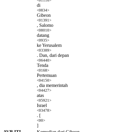
<01116>
di
<0834>
Gibeon
<01391>
, Salomo
<08010>
datang
<0935>
ke Yerusalem
<03389>
. Dan, dari depan
<06440>
Tenda
<0168>
Pertemuan
<04150>
, dia memerintah
<04427>
atas
<05921>
Israel
<03478>
. [
<00>
]
AVB ITL
Kemudian dari Gibeon