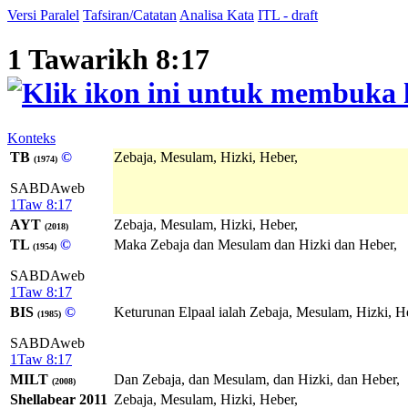
Versi Paralel
Tafsiran/Catatan
Analisa Kata
ITL - draft
1 Tawarikh 8:17
Konteks
TB
©
Zebaja, Mesulam, Hizki, Heber,
(1974)
SABDAweb
1Taw 8:17
AYT
Zebaja, Mesulam, Hizki, Heber,
(2018)
TL
©
Maka Zebaja dan Mesulam dan Hizki dan Heber,
(1954)
SABDAweb
1Taw 8:17
BIS
©
Keturunan Elpaal ialah Zebaja, Mesulam, Hizki, H
(1985)
SABDAweb
1Taw 8:17
MILT
Dan Zebaja, dan Mesulam, dan Hizki, dan Heber,
(2008)
Shellabear 2011
Zebaja, Mesulam, Hizki, Heber,