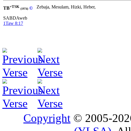
+TSK
Zebaja, Mesulam, Hizki, Heber,
TB
©
(1974)
SABDAweb
1Taw 8:17
Copyright
© 2005-20