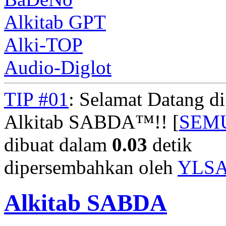
Alkitab GPT
Alki-TOP
Audio-Diglot
TIP #01
: Selamat Datang d
Alkitab SABDA™!! [
SEM
dibuat dalam
0.03
detik
dipersembahkan oleh
YLS
Alkitab SABDA