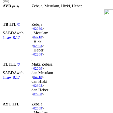
(2011)
AVB
Zebaja, Mesulam, Hizki, Heber,
(2015)
TB ITL
©
Zebaja
<
02069
>
SABDAweb
, Mesulam
1Taw 8:17
<
04918
>
, Hizki
<
02395
>
, Heber
<
02268
>
,
TL ITL
©
Maka Zebaja
<
02069
>
SABDAweb
dan Mesulam
1Taw 8:17
<
04918
>
dan Hizki
<
02395
>
dan Heber
<
02268
>
,
AYT ITL
Zebaja
<
02069
>
, Mesulam