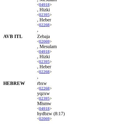
<
04918
>
, Hizki
<
02395
>
, Heber
<
02268
>
,
AVB ITL
Zebaja
<
02069
>
, Mesulam
<
04918
>
, Hizki
<
02395
>
, Heber
<
02268
>
,
HEBREW
rbxw
<
02268
>
yqzxw
<
02395
>
Mlsmw
<
04918
>
hydbzw
(8:17)
<
02069
>