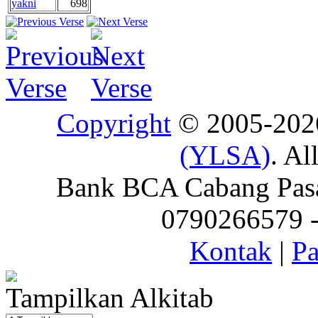
yakni
698
Copyright
© 2005-20
(YLSA)
. Al
Bank BCA Cabang Pasar
0790266579 - 
Kontak
|
Pa
Tampilkan Alkitab