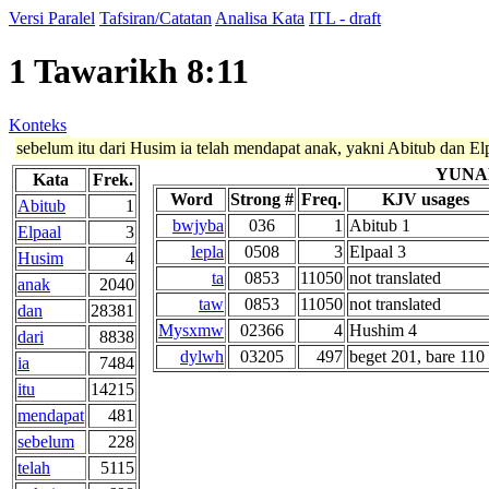
Versi Paralel
Tafsiran/Catatan
Analisa Kata
ITL - draft
1 Tawarikh 8:11
Konteks
sebelum itu dari Husim ia telah mendapat anak, yakni Abitub dan El
YUNA
Kata
Frek.
Word
Strong #
Freq.
KJV usages
Abitub
1
bwjyba
036
1
Abitub 1
Elpaal
3
lepla
0508
3
Elpaal 3
Husim
4
ta
0853
11050
not translated
anak
2040
taw
0853
11050
not translated
dan
28381
Mysxmw
02366
4
Hushim 4
dari
8838
dylwh
03205
497
beget 201, bare 110 .
ia
7484
itu
14215
mendapat
481
sebelum
228
telah
5115