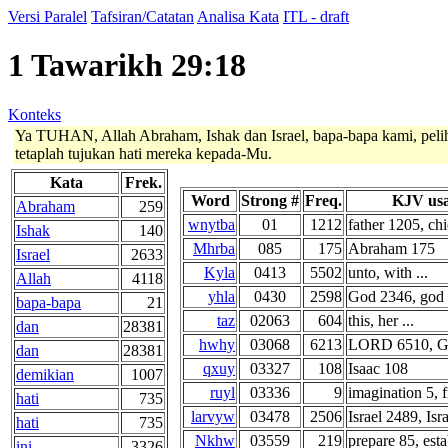
Versi Paralel
Tafsiran/Catatan
Analisa Kata
ITL - draft
1 Tawarikh 29:18
Konteks
Ya TUHAN, Allah Abraham, Ishak dan Israel, bapa-bapa kami, peli
tetaplah tujukan hati mereka kepada-Mu.
Kata
Frek.
Word
Strong #
Freq.
KJV usa
Abraham
259
wnytba
01
1212
father 1205, chie
Ishak
140
Mhrba
085
175
Abraham 175
Israel
2633
Kyla
0413
5502
unto, with ...
Allah
4118
yhla
0430
2598
God 2346, god 2
bapa-bapa
21
taz
02063
604
this, her ...
dan
28381
hwhy
03068
6213
LORD 6510, GO
dan
28381
qxuy
03327
108
Isaac 108
demikian
1007
ruyl
03336
9
imagination 5, f
hati
735
larvyw
03478
2506
Israel 2489, Isr
hati
735
Nkhw
03559
219
prepare 85, esta
ini
3326