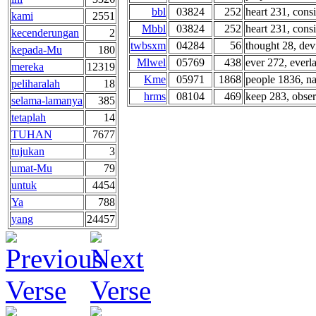
bbl
03824
252
heart 231, consi
kami
2551
Mbbl
03824
252
heart 231, consi
kecenderungan
2
twbsxm
04284
56
thought 28, devi
kepada-Mu
180
Mlwel
05769
438
ever 272, everla
mereka
12319
Kme
05971
1868
people 1836, nat
peliharalah
18
hrms
08104
469
keep 283, obser
selama-lamanya
385
tetaplah
14
TUHAN
7677
tujukan
3
umat-Mu
79
untuk
4454
Ya
788
yang
24457