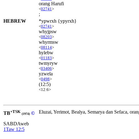
orang Harufi
<
02741
>
;
HEBREW
*ypwrxh {ypyrxh}
<
02741
>
whyjpsw
<
08203
>
whyrmsw
<
08114
>
hylebw
<
01183
>
twmyryw
<
03406
>
yzwela
<
0498
>
(12:5)
<12:6>
+TSK
Eluzai, Yerimot, Bealya, Semarya dan Sefaca, oran
TB
©
(1974)
SABDAweb
1Taw 12:5