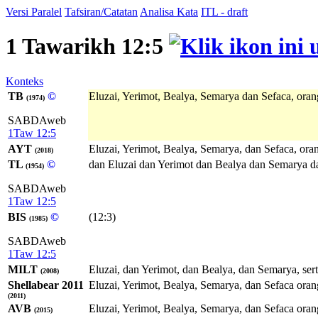
Versi Paralel
Tafsiran/Catatan
Analisa Kata
ITL - draft
1 Tawarikh 12:5
Konteks
TB
©
Eluzai, Yerimot, Bealya, Semarya dan Sefaca, oran
(1974)
SABDAweb
1Taw 12:5
AYT
Eluzai, Yerimot, Bealya, Semarya, dan Sefaca, ora
(2018)
TL
©
dan Eluzai dan Yerimot dan Bealya dan Semarya da
(1954)
SABDAweb
1Taw 12:5
BIS
©
(12:3)
(1985)
SABDAweb
1Taw 12:5
MILT
Eluzai, dan Yerimot, dan Bealya, dan Semarya, sert
(2008)
Shellabear 2011
Eluzai, Yerimot, Bealya, Semarya, dan Sefaca oran
(2011)
AVB
Eluzai, Yerimot, Bealya, Semarya, dan Sefaca oran
(2015)