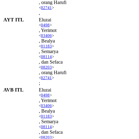
, orang Harufi
<
02741
>
,
AYT ITL
Eluzai
<
0498
>
, Yerimot
<
03406
>
, Bealya
<
01183
>
, Semarya
<
08114
>
, dan Sefaca
<
08203
>
, orang Harufi
<
02741
>
;
AVB ITL
Eluzai
<
0498
>
, Yerimot
<
03406
>
, Bealya
<
01183
>
, Semarya
<
08114
>
, dan Sefaca
<
08203
>