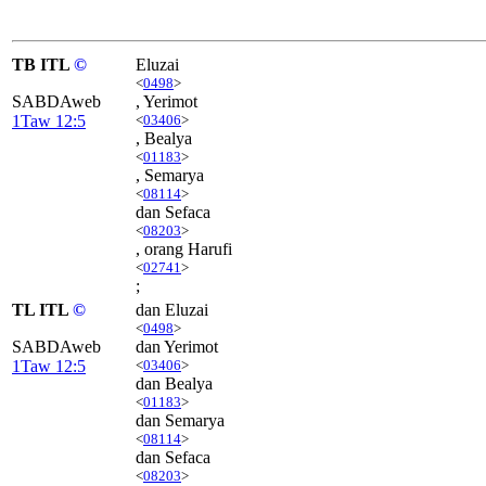
TB ITL
©
Eluzai
<
0498
>
SABDAweb
, Yerimot
1Taw 12:5
<
03406
>
, Bealya
<
01183
>
, Semarya
<
08114
>
dan Sefaca
<
08203
>
, orang Harufi
<
02741
>
;
TL ITL
©
dan Eluzai
<
0498
>
SABDAweb
dan Yerimot
1Taw 12:5
<
03406
>
dan Bealya
<
01183
>
dan Semarya
<
08114
>
dan Sefaca
<
08203
>