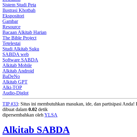
Sistem Studi Peta
Ilustrasi Khotbah
Ekspositori
Gambar
Resource
Bacaan Alkitab Harian
The Bible Project
Tetelestai
Studi Alkitab Suku
SABDA web
Software SABDA
Alkitab Mobile
Alkitab Android
BaDeNo
Alkitab GPT
Alki-TOP
Audio-Diglot
TIP #33
: Situs ini membutuhkan masukan, ide, dan partisipasi Anda
dibuat dalam
0.02
detik
dipersembahkan oleh
YLSA
Alkitab SABDA