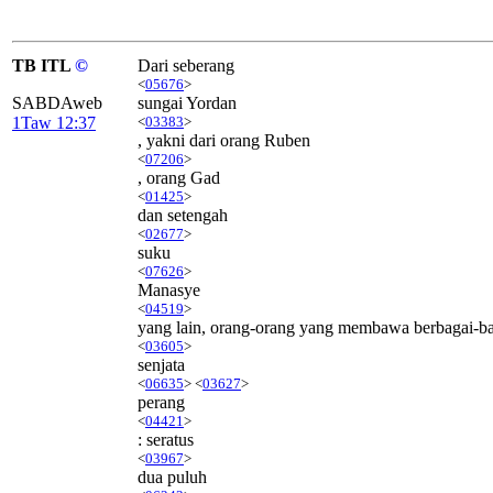
TB ITL
©
Dari seberang
<
05676
>
SABDAweb
sungai Yordan
1Taw 12:37
<
03383
>
, yakni dari orang Ruben
<
07206
>
, orang Gad
<
01425
>
dan setengah
<
02677
>
suku
<
07626
>
Manasye
<
04519
>
yang lain, orang-orang yang membawa berbagai-b
<
03605
>
senjata
<
06635
> <
03627
>
perang
<
04421
>
: seratus
<
03967
>
dua puluh