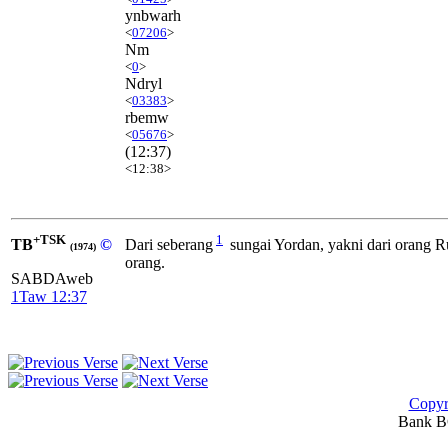
ynbwarh
<
07206
>
Nm
<
0
>
Ndryl
<
03383
>
rbemw
<
05676
>
(12:37)
<12:38>
+TSK
1
TB
©
Dari seberang
sungai Yordan, yakni dari orang R
(1974)
orang.
SABDAweb
1Taw 12:37
Copyr
Bank BC