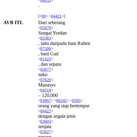
<
06635
>
.
[<
00
> <
04421
>]
AVB ITL
Dari seberang
<
05676
>
Sungai Yordan
<
03383
>
, iaitu daripada bani Ruben
<
07206
>
, bani Gad
<
01425
>
, dan separa
<
02677
>
suku
<
07626
>
Manasye
<
04519
>
– 120,000
<
03967
> <
06242
> <
0505
>
orang yang siap bertempur
<
04421
>
dengan segala jenis
<
03605
>
senjata
<
03627
>
perang