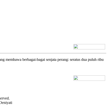
[+] Bhs. Inggris
ng membawa berbagai-bagai senjata perang: seratus dua puluh ribu
[+] Bhs. Inggris
served.
Oeniyati