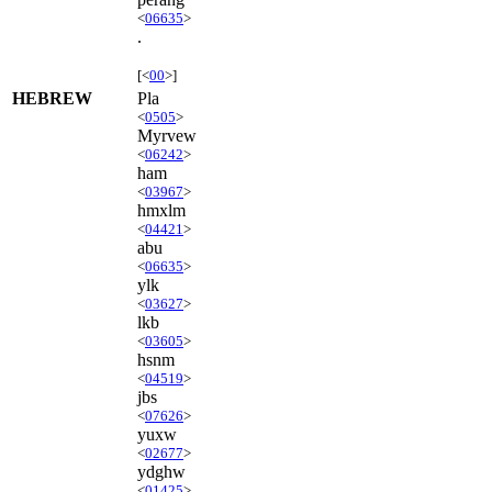
<
06635
>
.
[<
00
>]
HEBREW
Pla
<
0505
>
Myrvew
<
06242
>
ham
<
03967
>
hmxlm
<
04421
>
abu
<
06635
>
ylk
<
03627
>
lkb
<
03605
>
hsnm
<
04519
>
jbs
<
07626
>
yuxw
<
02677
>
ydghw
<
01425
>