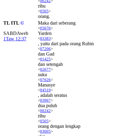
<
06242
>
ribu
<
0505
>
orang.
TL ITL
©
Maka dari seberang
<
05676
>
SABDAweb
Yarden
1Taw 12:37
<
03383
>
, yaitu dari pada orang Rubin
<
07206
>
dan Gad
<
01425
>
dan setengah
<
02677
>
suku
<
07626
>
Manasye
<
04519
>
, adalah seratus
<
03967
>
dua puluh
<
06242
>
ribu
<
0505
>
orang dengan lengkap
<
03605
>