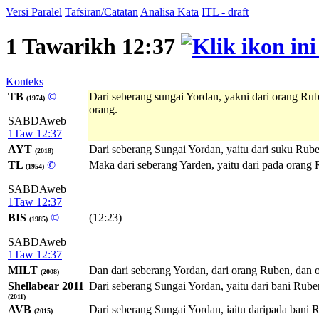
Versi Paralel
Tafsiran/Catatan
Analisa Kata
ITL - draft
1 Tawarikh 12:37
Konteks
TB
©
Dari seberang sungai Yordan, yakni dari orang Ru
(1974)
orang.
SABDAweb
1Taw 12:37
AYT
Dari seberang Sungai Yordan, yaitu dari suku Rub
(2018)
TL
©
Maka dari seberang Yarden, yaitu dari pada orang 
(1954)
SABDAweb
1Taw 12:37
BIS
©
(12:23)
(1985)
SABDAweb
1Taw 12:37
MILT
Dan dari seberang Yordan, dari orang Ruben, dan o
(2008)
Shellabear 2011
Dari seberang Sungai Yordan, yaitu dari bani Rube
(2011)
AVB
Dari seberang Sungai Yordan, iaitu daripada bani 
(2015)