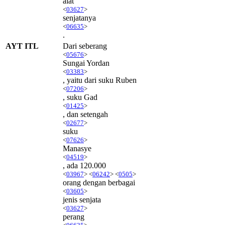
alat
<
03627
>
senjatanya
<
06635
>
.
AYT ITL
Dari seberang
<
05676
>
Sungai Yordan
<
03383
>
, yaitu dari suku Ruben
<
07206
>
, suku Gad
<
01425
>
, dan setengah
<
02677
>
suku
<
07626
>
Manasye
<
04519
>
, ada 120.000
<
03967
> <
06242
> <
0505
>
orang dengan berbagai
<
03605
>
jenis senjata
<
03627
>
perang