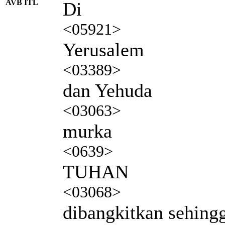
AVB ITL
Di
<05921>
Yerusalem
<03389>
dan Yehuda
<03063>
murka
<0639>
TUHAN
<03068>
dibangkitkan sehing