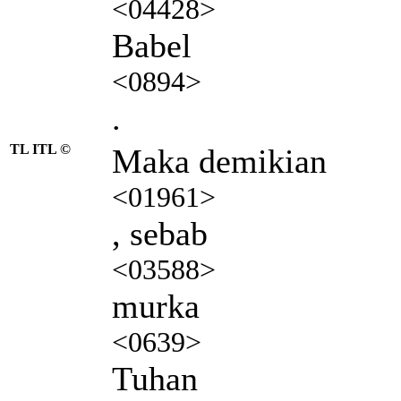
<04428>
Babel
<0894>
.
TL ITL ©
Maka demikian
<01961>
, sebab
<03588>
murka
<0639>
Tuhan