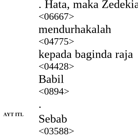
. Hata, maka Zedeki
<06667>
mendurhakalah
<04775>
kepada baginda raja
<04428>
Babil
<0894>
.
AYT ITL
Sebab
<03588>