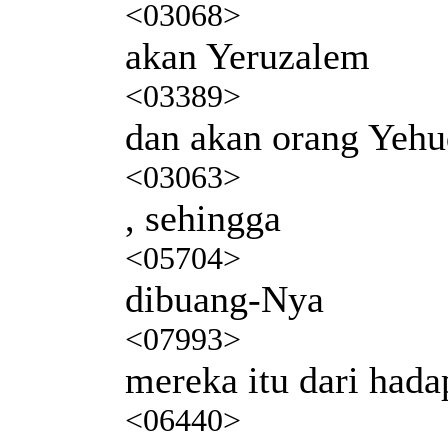
<03068>
akan Yeruzalem
<03389>
dan akan orang Yehu
<03063>
, sehingga
<05704>
dibuang-Nya
<07993>
mereka itu dari hada
<06440>