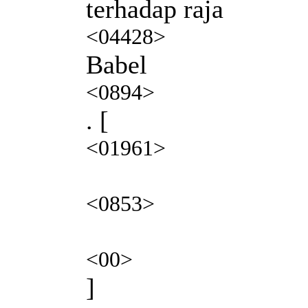
terhadap raja
<04428>
Babel
<0894>
. [
<01961>
<0853>
<00>
]