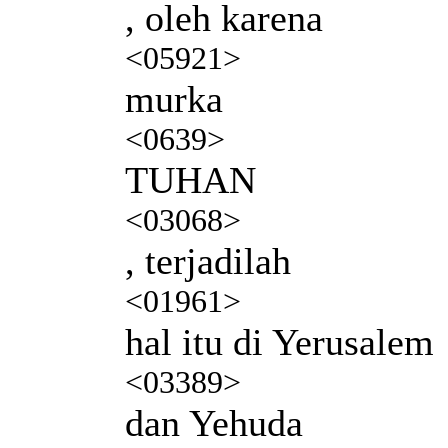
, oleh karena
<05921>
murka
<0639>
TUHAN
<03068>
, terjadilah
<01961>
hal itu di Yerusalem
<03389>
dan Yehuda