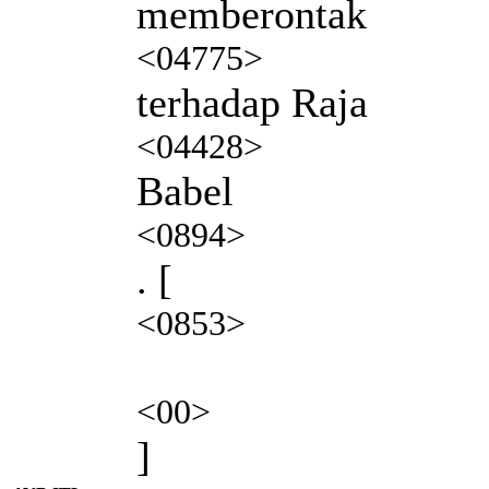
memberontak
<04775>
terhadap Raja
<04428>
Babel
<0894>
. [
<0853>
<00>
]