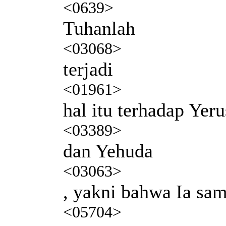
<0639>
Tuhanlah
<03068>
terjadi
<01961>
hal itu terhadap Yer
<03389>
dan Yehuda
<03063>
, yakni bahwa Ia sa
<05704>