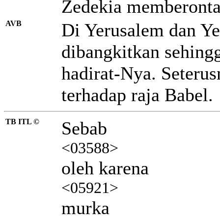
Zedekia memberontak
AVB
Di Yerusalem dan 
dibangkitkan sehin
hadirat-Nya. Seteru
terhadap raja Babel.
TB ITL ©
Sebab
<03588>
oleh karena
<05921>
murka