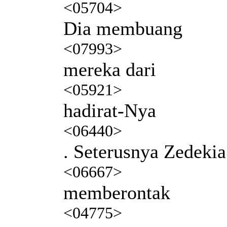
<05704>
Dia membuang
<07993>
mereka dari
<05921>
hadirat-Nya
<06440>
. Seterusnya Zedekia
<06667>
memberontak
<04775>