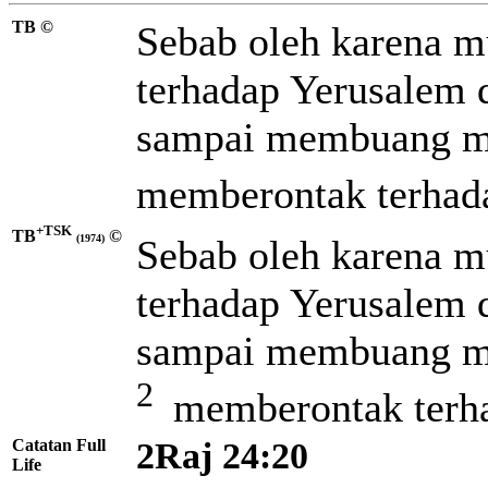
TB ©
Sebab oleh karena mu
terhadap Yerusalem 
sampai membuang
m
memberontak terhada
+TSK
TB
©
Sebab oleh karena m
(1974)
terhadap Yerusalem 
sampai membuang me
2
memberontak terha
Catatan Full
2Raj 24:20
Life