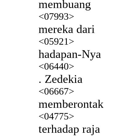
membuang
<07993>
mereka dari
<05921>
hadapan-Nya
<06440>
. Zedekia
<06667>
memberontak
<04775>
terhadap raja