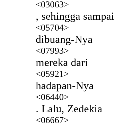
<03063>
, sehingga sampai
<05704>
dibuang-Nya
<07993>
mereka dari
<05921>
hadapan-Nya
<06440>
. Lalu, Zedekia
<06667>