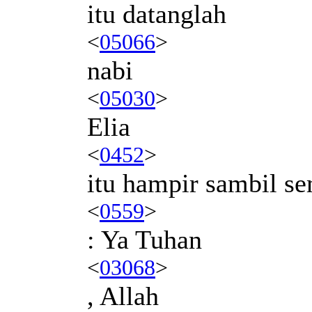
itu datanglah
<
05066
>
nabi
<
05030
>
Elia
<
0452
>
itu hampir sambil s
<
0559
>
: Ya Tuhan
<
03068
>
, Allah