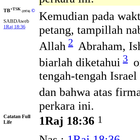
+TSK
TB
©
Kemudian pada wak
(1974)
SABDAweb
petang, tampillah n
1Raj 18:36
2
Allah
Abraham, Isha
3
biarlah diketahui
o
tengah-tengah Israe
dan bahwa atas fir
perkara ini.
Catatan Full
1
1Raj 18:36
Life
Nas :
1Raj 18:36