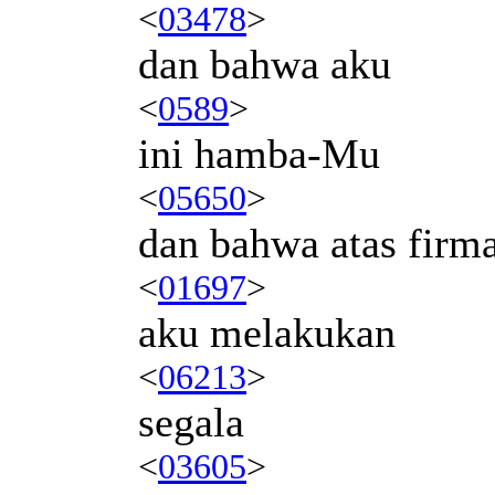
<
03478
>
dan bahwa aku
<
0589
>
ini hamba-Mu
<
05650
>
dan bahwa atas fir
<
01697
>
aku melakukan
<
06213
>
segala
<
03605
>