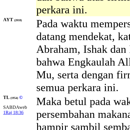
perkara ini.
AYT
Pada waktu mempers
(2018)
datang mendekat, k
Abraham, Ishak dan Is
bahwa Engkaulah All
Mu, serta dengan fi
semua perkara ini.
TL
©
Maka betul pada wa
(1954)
SABDAweb
persembahan makanan 
1Raj 18:36
hampir sambil semba