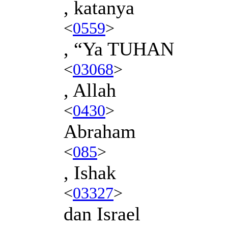
, katanya
<
0559
>
, “Ya TUHAN
<
03068
>
, Allah
<
0430
>
Abraham
<
085
>
, Ishak
<
03327
>
dan Israel