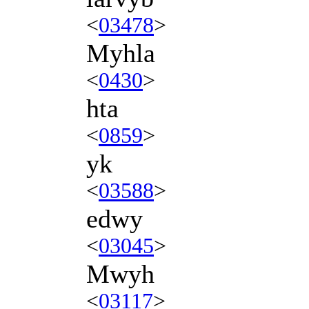
<
03478
>
Myhla
<
0430
>
hta
<
0859
>
yk
<
03588
>
edwy
<
03045
>
Mwyh
<
03117
>