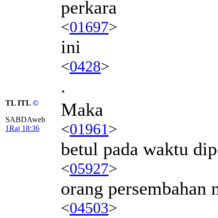
perkara
<
01697
>
ini
<
0428
>
.
TL ITL
©
Maka
SABDAweb
<
01961
>
1Raj 18:36
betul pada waktu di
<
05927
>
orang persembahan 
<
04503
>