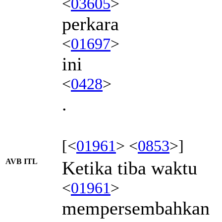
<
03605
>
perkara
<
01697
>
ini
<
0428
>
.
[<
01961
> <
0853
>]
AVB ITL
Ketika tiba waktu
<
01961
>
mempersembahkan