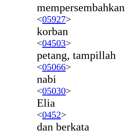
mempersembahkan
<
05927
>
korban
<
04503
>
petang, tampillah
<
05066
>
nabi
<
05030
>
Elia
<
0452
>
dan berkata