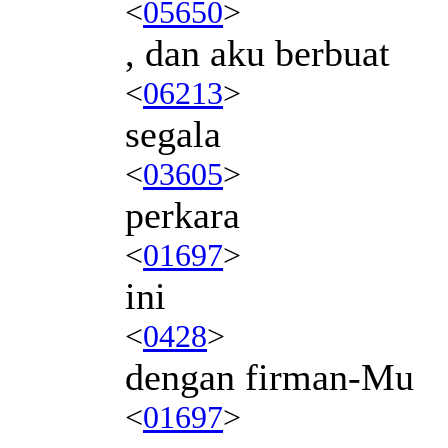
<
05650
>
, dan aku berbuat
<
06213
>
segala
<
03605
>
perkara
<
01697
>
ini
<
0428
>
dengan firman-Mu
<
01697
>