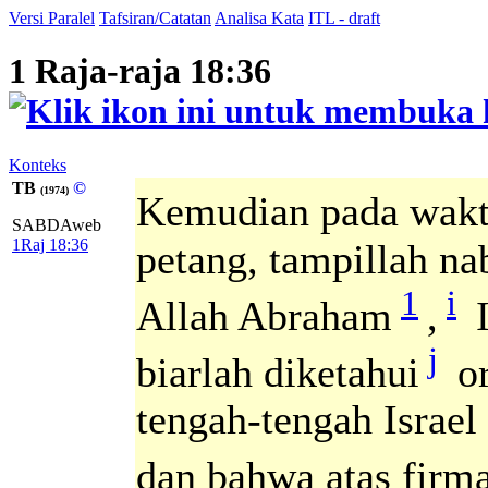
Versi Paralel
Tafsiran/Catatan
Analisa Kata
ITL - draft
1 Raja-raja 18:36
Konteks
TB
©
(1974)
Kemudian pada wak
SABDAweb
1Raj 18:36
petang, tampillah n
1
i
Allah Abraham
,
I
j
biarlah diketahui
or
tengah-tengah Israe
dan bahwa atas fir