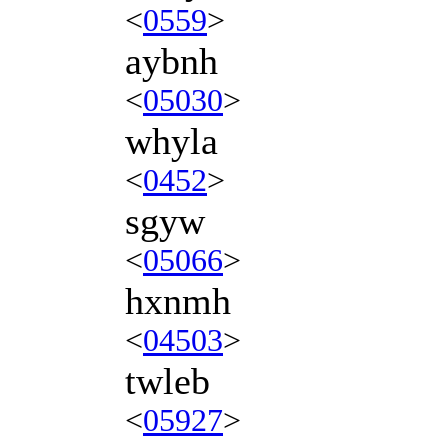
<
0559
>
aybnh
<
05030
>
whyla
<
0452
>
sgyw
<
05066
>
hxnmh
<
04503
>
twleb
<
05927
>