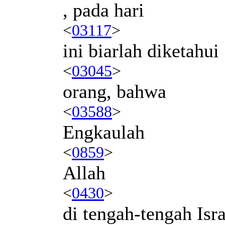
, pada hari
<
03117
>
ini biarlah diketahui
<
03045
>
orang, bahwa
<
03588
>
Engkaulah
<
0859
>
Allah
<
0430
>
di tengah-tengah Isra