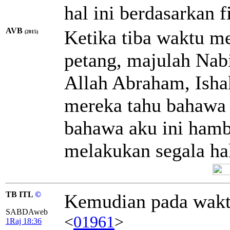
hal ini berdasarkan 
AVB
Ketika tiba waktu 
(2015)
petang, majulah Nab
Allah Abraham, Ishak,
mereka tahu bahawa 
bahawa aku ini ham
melakukan segala ha
TB ITL
©
Kemudian pada wak
SABDAweb
<
01961
>
1Raj 18:36