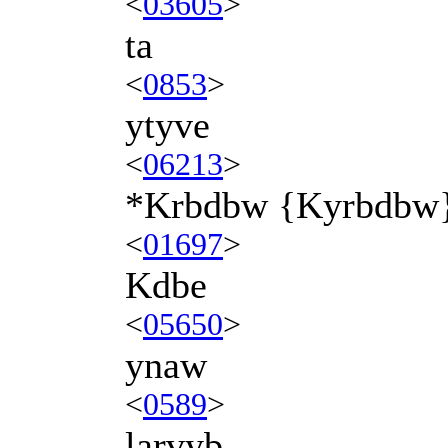
<
03605
>
ta
<
0853
>
ytyve
<
06213
>
*Krbdbw {Kyrbdbw
<
01697
>
Kdbe
<
05650
>
ynaw
<
0589
>
larvyb