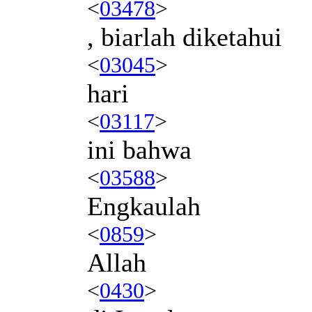
<
03478
>
, biarlah diketahui
<
03045
>
hari
<
03117
>
ini bahwa
<
03588
>
Engkaulah
<
0859
>
Allah
<
0430
>