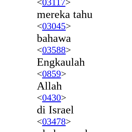
<
03117
>
mereka tahu
<
03045
>
bahawa
<
03588
>
Engkaulah
<
0859
>
Allah
<
0430
>
di Israel
<
03478
>