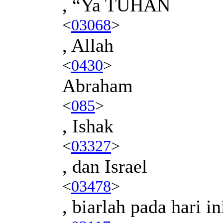
, “Ya TUHAN
<
03068
>
, Allah
<
0430
>
Abraham
<
085
>
, Ishak
<
03327
>
, dan Israel
<
03478
>
, biarlah pada hari in