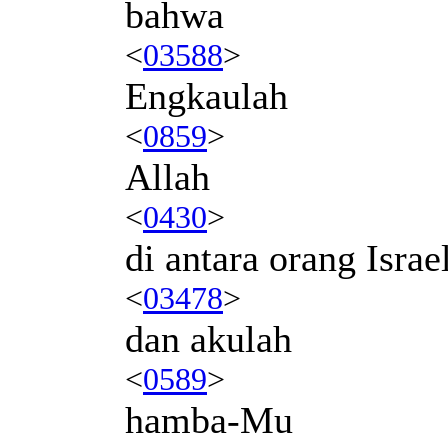
bahwa
<
03588
>
Engkaulah
<
0859
>
Allah
<
0430
>
di antara orang Israe
<
03478
>
dan akulah
<
0589
>
hamba-Mu