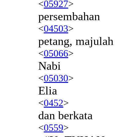
<
05927
>
persembahan
<
04503
>
petang, majulah
<
05066
>
Nabi
<
05030
>
Elia
<
0452
>
dan berkata
<
0559
>