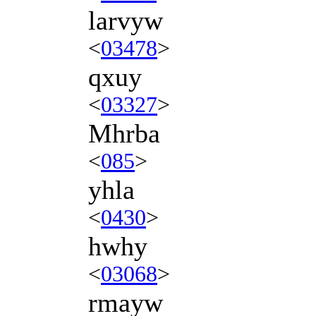
larvyw
<
03478
>
qxuy
<
03327
>
Mhrba
<
085
>
yhla
<
0430
>
hwhy
<
03068
>
rmayw