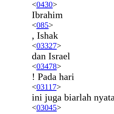
<
0430
>
Ibrahim
<
085
>
, Ishak
<
03327
>
dan Israel
<
03478
>
! Pada hari
<
03117
>
ini juga biarlah nyat
<
03045
>