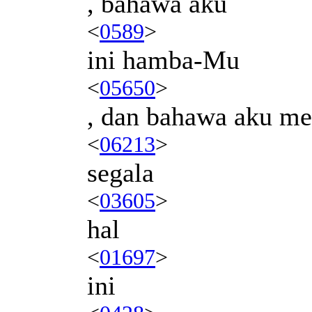
, bahawa aku
<
0589
>
ini hamba-Mu
<
05650
>
, dan bahawa aku m
<
06213
>
segala
<
03605
>
hal
<
01697
>
ini