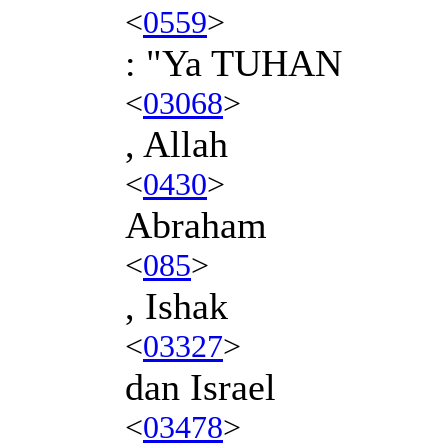
<
0559
>
: "Ya TUHAN
<
03068
>
, Allah
<
0430
>
Abraham
<
085
>
, Ishak
<
03327
>
dan Israel
<
03478
>