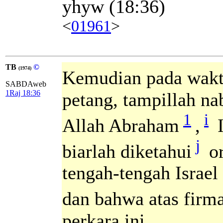
yhyw
(18:36)
<
01961
>
TB
©
(1974)
Kemudian pada wak
SABDAweb
1Raj 18:36
petang, tampillah n
1
i
Allah Abraham
,
I
j
biarlah diketahui
or
tengah-tengah Israe
dan bahwa atas fir
perkara ini.