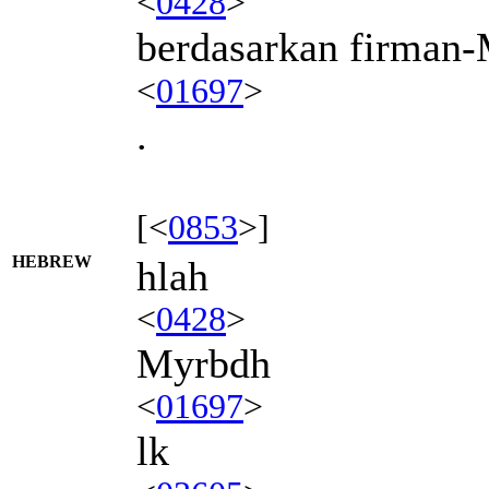
<
0428
>
berdasarkan firman
<
01697
>
.
[<
0853
>]
HEBREW
hlah
<
0428
>
Myrbdh
<
01697
>
lk