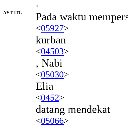
.
AYT ITL
Pada waktu memper
<
05927
>
kurban
<
04503
>
, Nabi
<
05030
>
Elia
<
0452
>
datang mendekat
<
05066
>