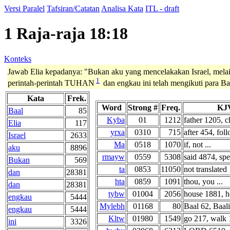
Versi Paralel
Tafsiran/Catatan
Analisa Kata
ITL - draft
1 Raja-raja 18:18
Konteks
Jawab Elia kepadanya: "Bukan aku yang mencelakakan Israel, mela
1
perintah-perintah TUHAN
dan engkau ini telah mengikuti para Ba
Kata
Frek.
Word
Strong #
Freq.
KJV
Baal
85
Kyba
01
1212
father 1205, ch
Elia
117
yrxa
0310
715
after 454, foll
Israel
2633
Ma
0518
1070
if, not ...
aku
8896
rmayw
0559
5308
said 4874, spe
Bukan
569
ta
0853
11050
not translated
dan
28381
hta
0859
1091
thou, you ...
dan
28381
tybw
01004
2056
house 1881, h
engkau
5444
Mylebh
01168
80
Baal 62, Baal
engkau
5444
Kltw
01980
1549
go 217, walk 1
ini
3326