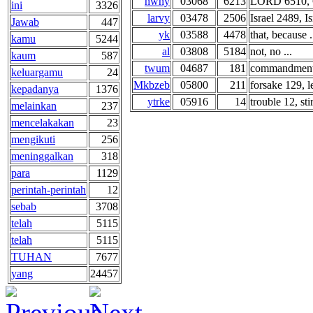
hwhy
03068
6213
LORD 6510, 
ini
3326
larvy
03478
2506
Israel 2489, Is
Jawab
447
yk
03588
4478
that, because .
kamu
5244
al
03808
5184
not, no ...
kaum
587
twum
04687
181
commandments 
keluargamu
24
Mkbzeb
05800
211
forsake 129, l
kepadanya
1376
ytrke
05916
14
trouble 12, stir
melainkan
237
mencelakakan
23
mengikuti
256
meninggalkan
318
para
1129
perintah-perintah
12
sebab
3708
telah
5115
telah
5115
TUHAN
7677
yang
24457