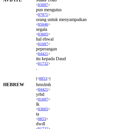
<
03097
>
pun mengutus
<
07971
>
orang untuk menyampaikan
<
05046
>
segala
<
03605
>
hal ehwal
<
01697
>
peperangan
<
04421
>
itu kepada Daud
<
01732
>
.
[<
0853
>]
HEBREW
hmxlmh
<
04421
>
yrbd
<
01697
>
lk
<
03605
>
ta
<
0853
>
dwdl
<
01732
>