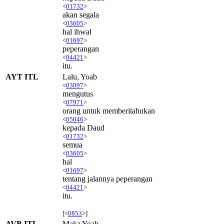
<
01732
>
akan segala
<
03605
>
hal ihwal
<
01697
>
peperangan
<
04421
>
itu.
AYT ITL
Lalu, Yoab
<
03097
>
mengutus
<
07971
>
orang untuk memberitahukan
<
05046
>
kepada Daud
<
01732
>
semua
<
03605
>
hal
<
01697
>
tentang jalannya peperangan
<
04421
>
itu.
[<
0853
>]
AVB ITL
Maka Yoab