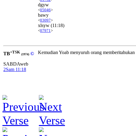
dgyw
<
05046
>
bawy
<
03097
>
xlsyw
(11:18)
<
07971
>
+TSK
Kemudian Yoab menyuruh orang memberitahukan k
TB
©
(1974)
SABDAweb
2Sam 11:18