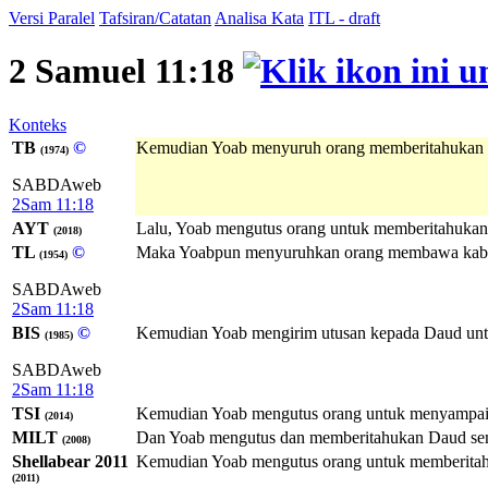
Versi Paralel
Tafsiran/Catatan
Analisa Kata
ITL - draft
2 Samuel 11:18
Konteks
TB
©
Kemudian Yoab menyuruh orang memberitahukan k
(1974)
SABDAweb
2Sam 11:18
AYT
Lalu, Yoab mengutus orang untuk memberitahukan 
(2018)
TL
©
Maka Yoabpun menyuruhkan orang membawa kabar 
(1954)
SABDAweb
2Sam 11:18
BIS
©
Kemudian Yoab mengirim utusan kepada Daud untu
(1985)
SABDAweb
2Sam 11:18
TSI
Kemudian Yoab mengutus orang untuk menyampaika
(2014)
MILT
Dan Yoab mengutus dan memberitahukan Daud sem
(2008)
Shellabear 2011
Kemudian Yoab mengutus orang untuk memberitahu
(2011)