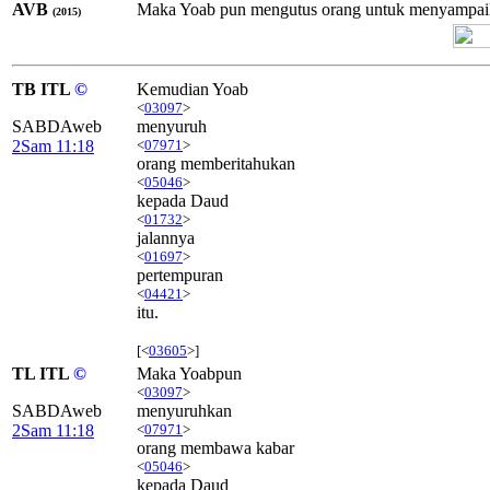
AVB
Maka Yoab pun mengutus orang untuk menyampaika
(2015)
TB ITL
©
Kemudian Yoab
<
03097
>
SABDAweb
menyuruh
2Sam 11:18
<
07971
>
orang memberitahukan
<
05046
>
kepada Daud
<
01732
>
jalannya
<
01697
>
pertempuran
<
04421
>
itu.
[<
03605
>]
TL ITL
©
Maka Yoabpun
<
03097
>
SABDAweb
menyuruhkan
2Sam 11:18
<
07971
>
orang membawa kabar
<
05046
>
kepada Daud