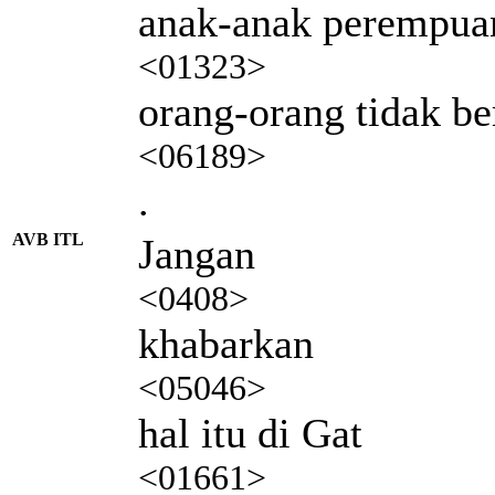
anak-anak perempua
<01323>
orang-orang tidak be
<06189>
.
AVB ITL
Jangan
<0408>
khabarkan
<05046>
hal itu di Gat
<01661>