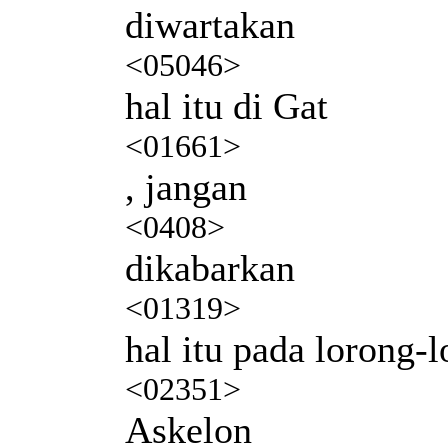
diwartakan
<05046>
hal itu di Gat
<01661>
, jangan
<0408>
dikabarkan
<01319>
hal itu pada lorong-
<02351>
Askelon