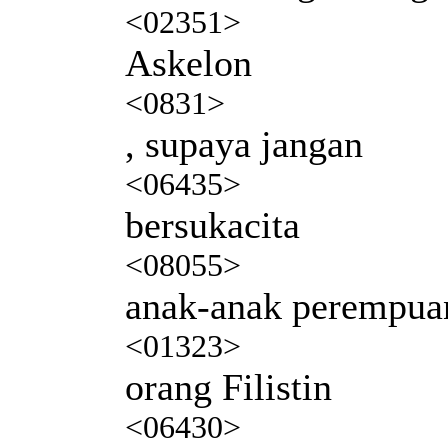
<02351>
Askelon
<0831>
, supaya jangan
<06435>
bersukacita
<08055>
anak-anak perempua
<01323>
orang Filistin
<06430>