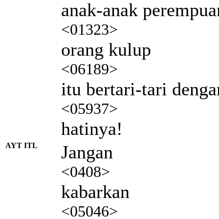
anak-anak perempua
<01323>
orang kulup
<06189>
itu bertari-tari deng
<05937>
hatinya!
AYT ITL
Jangan
<0408>
kabarkan
<05046>