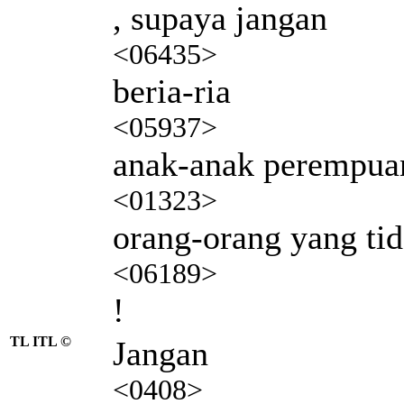
, supaya jangan
<06435>
beria-ria
<05937>
anak-anak perempua
<01323>
orang-orang yang tid
<06189>
!
TL ITL ©
Jangan
<0408>