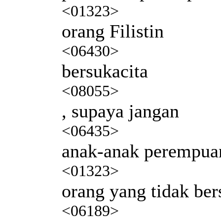
<01323>
orang Filistin
<06430>
bersukacita
<08055>
, supaya jangan
<06435>
anak-anak perempua
<01323>
orang yang tidak ber
<06189>