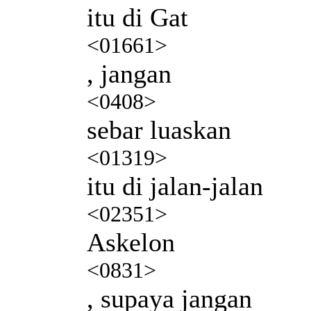
itu di Gat
<01661>
, jangan
<0408>
sebar luaskan
<01319>
itu di jalan-jalan
<02351>
Askelon
<0831>
, supaya jangan