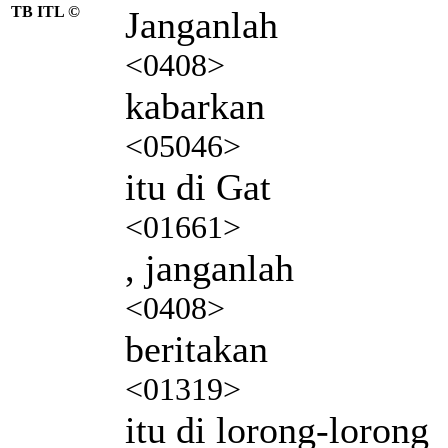
TB ITL ©
Janganlah
<0408>
kabarkan
<05046>
itu di Gat
<01661>
, janganlah
<0408>
beritakan
<01319>
itu di lorong-lorong