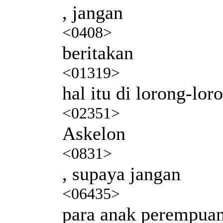
, jangan
<0408>
beritakan
<01319>
hal itu di lorong-lor
<02351>
Askelon
<0831>
, supaya jangan
<06435>
para anak perempua