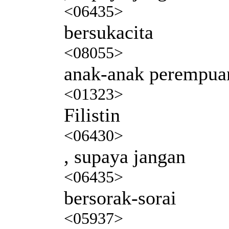
<06435>
bersukacita
<08055>
anak-anak perempua
<01323>
Filistin
<06430>
, supaya jangan
<06435>
bersorak-sorai
<05937>