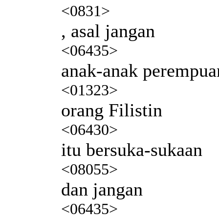
<0831>
, asal jangan
<06435>
anak-anak perempua
<01323>
orang Filistin
<06430>
itu bersuka-sukaan
<08055>
dan jangan
<06435>