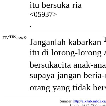
itu bersuka ria
<05937>
.
+TSK
TB
©
Janganlah kabarkan
(1974)
itu di lorong-lorong
bersukacita anak-ana
supaya jangan beria
orang yang tidak ber
Sumber:
http://alkitab.sabda
Copyright © 2005-202