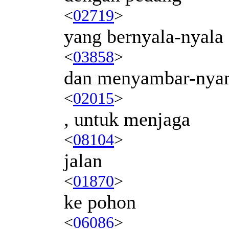
<
02719
>
yang bernyala-nyala
<
03858
>
dan menyambar-nya
<
02015
>
, untuk menjaga
<
08104
>
jalan
<
01870
>
ke pohon
<
06086
>