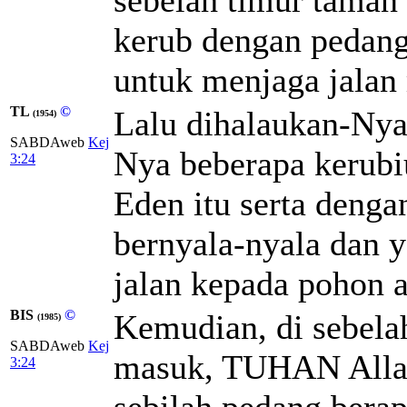
kerub dengan pedan
untuk menjaga jalan
TL
©
Lalu dihalaukan-Nya 
(1954)
SABDAweb
Kej
Nya beberapa kerubi
3:24
Eden itu serta denga
bernyala-nyala dan 
jalan kepada pohon a
BIS
©
Kemudian, di sebelah
(1985)
SABDAweb
Kej
masuk, TUHAN Allah
3:24
sebilah pedang berap