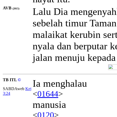
AVB
Lalu Dia mengenyahk
(2015)
sebelah timur Tama
malaikat kerubin ser
nyala dan berputar 
jalan menuju kepada 
TB ITL
©
Ia menghalau
SABDAweb
Kej
<
01644
>
3:24
manusia
<
0120
>