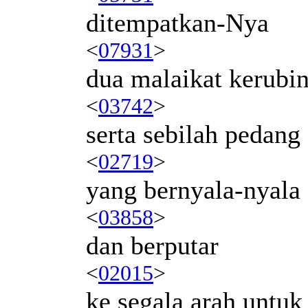
ditempatkan-Nya
<
07931
>
dua malaikat kerubi
<
03742
>
serta sebilah pedang
<
02719
>
yang bernyala-nyala
<
03858
>
dan berputar
<
02015
>
ke segala arah untu