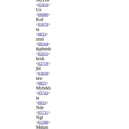
<
02416
>
Ue
<
06086
>
Krd
<
01870
>
ta
<
0853
>
rmsl
<
08104
>
tkphtmh
<
02015
>
brxh
<
02719
>
jhl
<
03858
>
taw
<
0853
>
Mybrkh
<
03742
>
ta
<
0853
>
Nde
<
05731
>
Ngl
<
01588
>
Mdqm