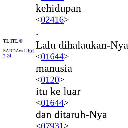
kehidupan
<
02416
>
.
TL ITL
©
Lalu dihalaukan-Ny
SABDAweb
Kej
<
01644
>
3:24
manusia
<
0120
>
itu ke luar
<
01644
>
dan ditaruh-Nya
<
07931
>