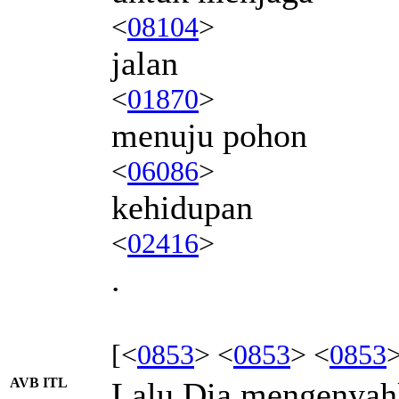
<
08104
>
jalan
<
01870
>
menuju pohon
<
06086
>
kehidupan
<
02416
>
.
[<
0853
> <
0853
> <
0853
AVB ITL
Lalu Dia mengenyah