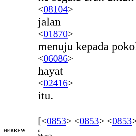
<
08104
>
jalan
<
01870
>
menuju kepada poko
<
06086
>
hayat
<
02416
>
itu.
[<
0853
> <
0853
> <
0853
HEBREW
o
Myyxh