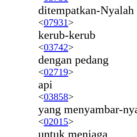
ditempatkan-Nyalah
<
07931
>
kerub-kerub
<
03742
>
dengan pedang
<
02719
>
api
<
03858
>
yang menyambar-ny
<
02015
>
untuk menjaga