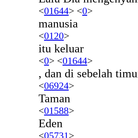
<
01644
> <
0
>
manusia
<
0120
>
itu keluar
<
0
> <
01644
>
, dan di sebelah timu
<
06924
>
Taman
<
01588
>
Eden
<
05731
>