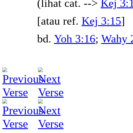
(lihat cat. -->
Kej 3:
[atau ref.
Kej 3:15
]
bd.
Yoh 3:16
;
Wahy 