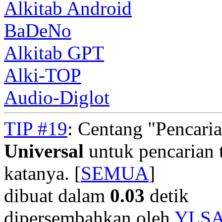
Alkitab Android
BaDeNo
Alkitab GPT
Alki-TOP
Audio-Diglot
TIP #19
: Centang "Pencari
Universal
untuk pencarian t
katanya. [
SEMUA
]
dibuat dalam
0.03
detik
dipersembahkan oleh
YLS