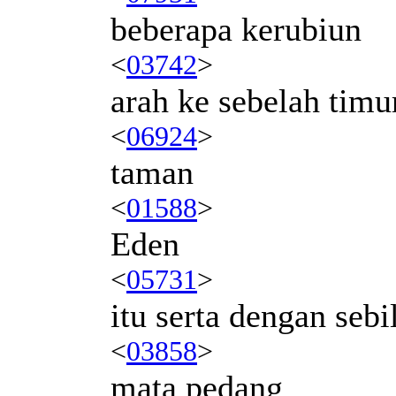
beberapa kerubiun
<
03742
>
arah ke sebelah timu
<
06924
>
taman
<
01588
>
Eden
<
05731
>
itu serta dengan sebi
<
03858
>
mata pedang