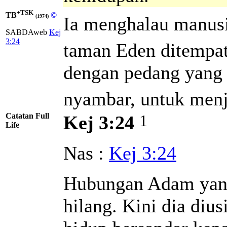
+TSK
TB
©
Ia menghalau manusia
(1974)
SABDAweb
Kej
3:24
taman Eden ditempa
dengan pedang yang
nyambar, untuk men
Catatan Full
1
Kej 3:24
Life
Nas :
Kej 3:24
Hubungan Adam yang
hilang. Kini dia diu