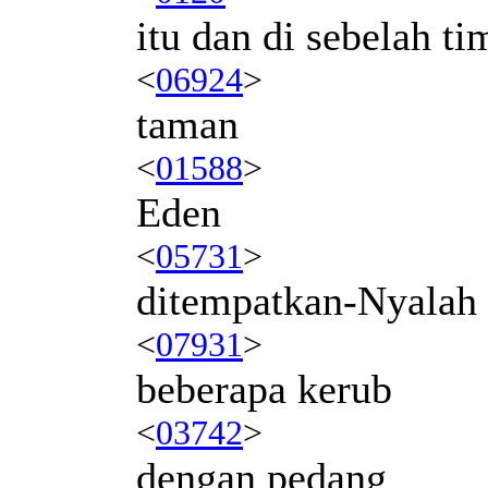
itu dan di sebelah ti
<
06924
>
taman
<
01588
>
Eden
<
05731
>
ditempatkan-Nyalah
<
07931
>
beberapa kerub
<
03742
>
dengan pedang