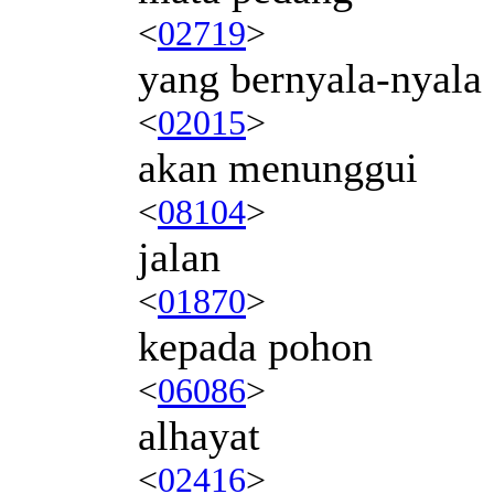
<
02719
>
yang bernyala-nyala
<
02015
>
akan menunggui
<
08104
>
jalan
<
01870
>
kepada pohon
<
06086
>
alhayat
<
02416
>