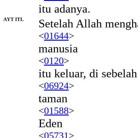
itu adanya.
AYT ITL
Setelah Allah mengh
<
01644
>
manusia
<
0120
>
itu keluar, di sebela
<
06924
>
taman
<
01588
>
Eden
<
05731
>