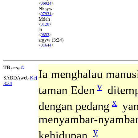
<
06924
>
Nksyw
<
07931
>
Mdah
<
0120
>
ta
<
0853
>
srgyw
(3:24)
<
01644
>
TB
©
(1974)
Ia menghalau manusi
SABDAweb
Kej
v
3:24
taman Eden
ditemp
x
dengan pedang
yan
menyambar-nyambar,
y
kehidupan.