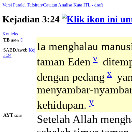
Versi Paralel
Tafsiran/Catatan
Analisa Kata
ITL - draft
Kejadian 3:24
Konteks
TB
©
(1974)
Ia menghalau manusi
SABDAweb
Kej
v
3:24
taman Eden
ditemp
x
dengan pedang
yan
menyambar-nyambar,
y
kehidupan.
AYT
Setelah Allah mengha
(2018)
sebelah timur taman